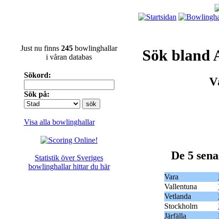
Just nu finns
245
bowlinghallar
Sök bland 
i våran databas
Sökord:
Vä
Sök på:
Visa alla bowlinghallar
De 5 sena
Statistik över Sveriges
bowlinghallar hittar du här
Vara
Vallentuna
Vetlanda
Stockholm
Järfälla