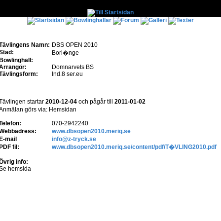
Tävlingens Namn:
DBS OPEN 2010
Stad:
Borl�nge
Bowlinghall:
Arrangör:
Domnarvets BS
Tävlingsform:
Ind.8 ser.eu
Tävlingen startar
2010-12-04
och pågår till
2011-01-02
Anmälan görs via: Hemsidan
Telefon:
070-2942240
Webbadress:
www.dbsopen2010.meriq.se
E-mail
info@z-tryck.se
PDF fil:
www.dbsopen2010.meriq.se/content/pdf/T�VLING2010.pdf
Övrig info:
Se hemsida