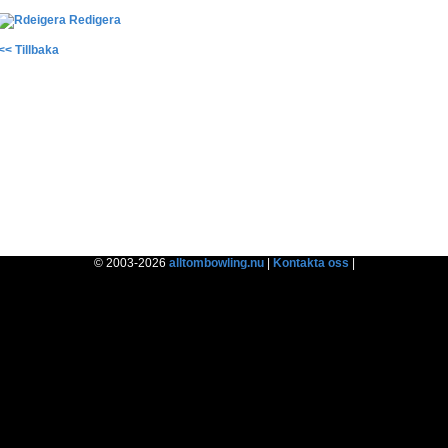
Redigera
<< Tillbaka
© 2003-2026
alltombowling.nu
|
Kontakta oss
|