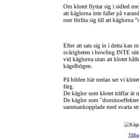
Om klotet flyttar sig i sidled m
att käglorna inte faller på varan
mer förlita sig till att käglorna ”
Efter att sats sig in i detta kan 
svårigheten i bowling INTE sitte
vid käglorna utan att klotet hål
kägelhögen.
På bilden här nedan ser vi klote
färg.
De käglor som klotet träffar är 
De käglor som "dominoeffekten"
sammankopplade med svarta str
Tillb