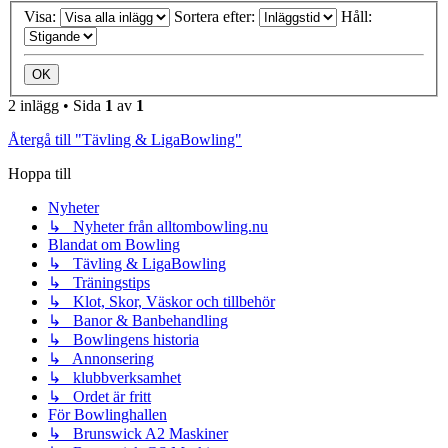
Visa:
Sortera efter:
Håll:
2 inlägg • Sida
1
av
1
Återgå till "Tävling & LigaBowling"
Hoppa till
Nyheter
↳ Nyheter från alltombowling.nu
Blandat om Bowling
↳ Tävling & LigaBowling
↳ Träningstips
↳ Klot, Skor, Väskor och tillbehör
↳ Banor & Banbehandling
↳ Bowlingens historia
↳ Annonsering
↳ klubbverksamhet
↳ Ordet är fritt
För Bowlinghallen
↳ Brunswick A2 Maskiner