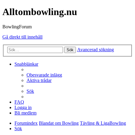
Alltombowling.nu
BowlingForum
Gå direkt till innehåll
Avancerad sökning
Sök
Snabblänkar
Obesvarade inlägg
Aktiva trådar
Sök
FAQ
Logga in
Bli medlem
Forumindex
Blandat om Bowling
Tävling & LigaBowling
Sök