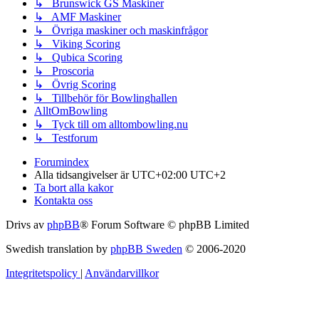
↳ Brunswick GS Maskiner
↳ AMF Maskiner
↳ Övriga maskiner och maskinfrågor
↳ Viking Scoring
↳ Qubica Scoring
↳ Proscoria
↳ Övrig Scoring
↳ Tillbehör för Bowlinghallen
AlltOmBowling
↳ Tyck till om alltombowling.nu
↳ Testforum
Forumindex
Alla tidsangivelser är UTC+02:00 UTC+2
Ta bort alla kakor
Kontakta oss
Drivs av
phpBB
® Forum Software © phpBB Limited
Swedish translation by
phpBB Sweden
© 2006-2020
Integritetspolicy
|
Användarvillkor