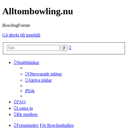
Alltombowling.nu
BowlingForum
Gå direkt till innehåll
Avancerad
Sök
sökning
Snabblänkar
Obesvarade inlägg
Aktiva trådar
Sök
FAQ
Logga in
Bli medlem
Forumindex
För Bowlinghallen