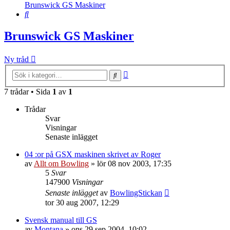
Brunswick GS Maskiner
Sök
Brunswick GS Maskiner
Ny tråd
Avancerad
Sök
sökning
7 trådar • Sida
1
av
1
Trådar
Svar
Visningar
Senaste inlägget
04 :or på GSX maskinen skrivet av Roger
av
Allt om Bowling
»
lör 08 nov 2003, 17:35
5
Svar
147900
Visningar
Senaste inlägget
av
BowlingStickan
tor 30 aug 2007, 12:29
Svensk manual till GS
av
Montana
»
ons 29 sep 2004, 10:02