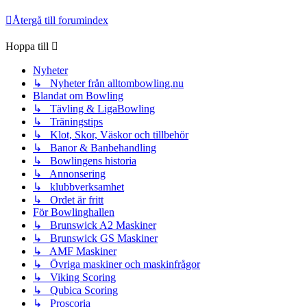
Återgå till forumindex
Hoppa till
Nyheter
↳ Nyheter från alltombowling.nu
Blandat om Bowling
↳ Tävling & LigaBowling
↳ Träningstips
↳ Klot, Skor, Väskor och tillbehör
↳ Banor & Banbehandling
↳ Bowlingens historia
↳ Annonsering
↳ klubbverksamhet
↳ Ordet är fritt
För Bowlinghallen
↳ Brunswick A2 Maskiner
↳ Brunswick GS Maskiner
↳ AMF Maskiner
↳ Övriga maskiner och maskinfrågor
↳ Viking Scoring
↳ Qubica Scoring
↳ Proscoria