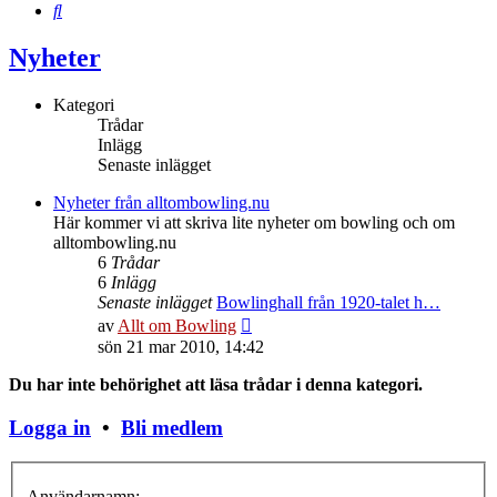
Sök
Nyheter
Kategori
Trådar
Inlägg
Senaste inlägget
Nyheter från alltombowling.nu
Här kommer vi att skriva lite nyheter om bowling och om
alltombowling.nu
6
Trådar
6
Inlägg
Senaste inlägget
Bowlinghall från 1920-talet h…
Gå
av
Allt om Bowling
till
sön 21 mar 2010, 14:42
det
senaste
Du har inte behörighet att läsa trådar i denna kategori.
inlägget
Logga in
•
Bli medlem
Användarnamn: