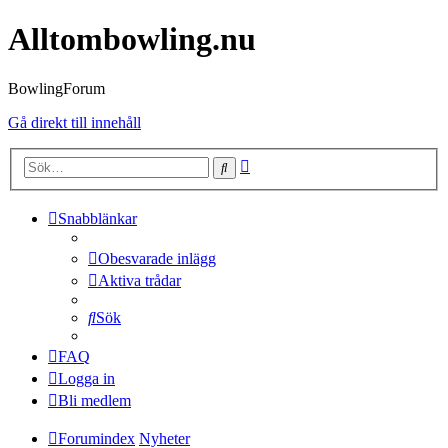
Alltombowling.nu
BowlingForum
Gå direkt till innehåll
Avancerad
Sök
sökning
Snabblänkar
Obesvarade inlägg
Aktiva trådar
Sök
FAQ
Logga in
Bli medlem
Forumindex
Nyheter