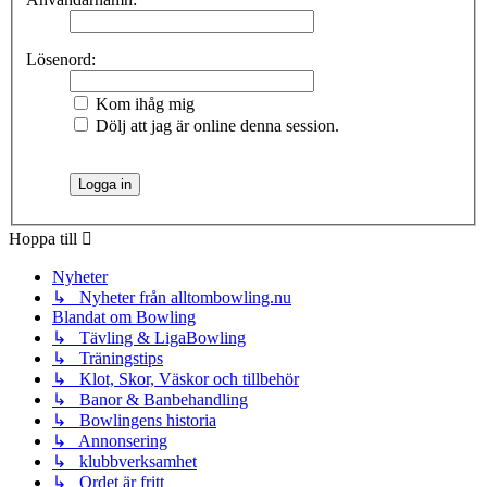
Lösenord:
Kom ihåg mig
Dölj att jag är online denna session.
Hoppa till
Nyheter
↳ Nyheter från alltombowling.nu
Blandat om Bowling
↳ Tävling & LigaBowling
↳ Träningstips
↳ Klot, Skor, Väskor och tillbehör
↳ Banor & Banbehandling
↳ Bowlingens historia
↳ Annonsering
↳ klubbverksamhet
↳ Ordet är fritt