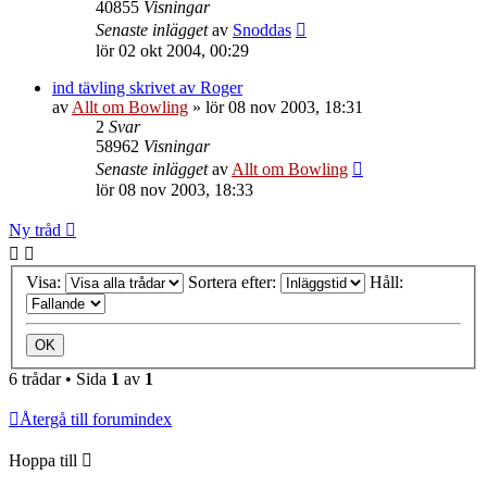
40855
Visningar
Senaste inlägget
av
Snoddas
lör 02 okt 2004, 00:29
ind tävling skrivet av Roger
av
Allt om Bowling
»
lör 08 nov 2003, 18:31
2
Svar
58962
Visningar
Senaste inlägget
av
Allt om Bowling
lör 08 nov 2003, 18:33
Ny tråd
Visa:
Sortera efter:
Håll:
6 trådar • Sida
1
av
1
Återgå till forumindex
Hoppa till