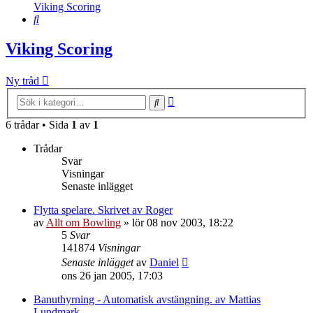
Viking Scoring
Sök
Viking Scoring
Ny tråd
Avancerad
Sök
sökning
6 trådar • Sida
1
av
1
Trådar
Svar
Visningar
Senaste inlägget
Flytta spelare. Skrivet av Roger
av
Allt om Bowling
»
lör 08 nov 2003, 18:22
5
Svar
141874
Visningar
Senaste inlägget
av
Daniel
ons 26 jan 2005, 17:03
Banuthyrning - Automatisk avstängning. av Mattias
Lundmark