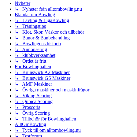
Nyheter
↳ Nyheter från alltombowling.nu
Blandat om Bowling
↳ Tävling & LigaBowling
↳ Träningstips
↳ Klot, Skor, Väskor och tillbehör
↳ Banor & Banbehandling
↳ Bowlingens historia
↳ Annonsering
↳ klubbverksamhet
↳ Ordet är fritt
För Bowlinghallen
↳ Brunswick A2 Maskiner
↳ Brunswick GS Maskiner
↳ AMF Maskiner
↳ Övriga maskiner och maskinfrågor
↳ Viking Scoring
↳ Qubica Scoring
↳ Proscoria
↳ Övrig Scoring
↳ Tillbehör för Bowlinghallen
AlltOmBowling
↳ Tyck till om alltombowling.nu
↳ Testforum