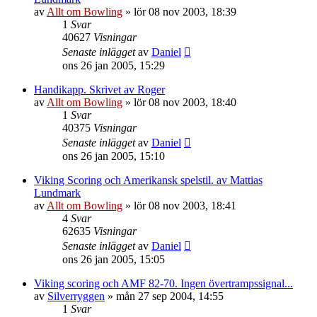
av
Allt om Bowling
»
lör 08 nov 2003, 18:39
1
Svar
40627
Visningar
Senaste inlägget
av
Daniel
ons 26 jan 2005, 15:29
Handikapp. Skrivet av Roger
av
Allt om Bowling
»
lör 08 nov 2003, 18:40
1
Svar
40375
Visningar
Senaste inlägget
av
Daniel
ons 26 jan 2005, 15:10
Viking Scoring och Amerikansk spelstil. av Mattias
Lundmark
av
Allt om Bowling
»
lör 08 nov 2003, 18:41
4
Svar
62635
Visningar
Senaste inlägget
av
Daniel
ons 26 jan 2005, 15:05
Viking scoring och AMF 82-70. Ingen övertrampssignal...
av
Silverryggen
»
mån 27 sep 2004, 14:55
1
Svar