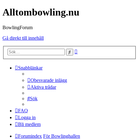
Alltombowling.nu
BowlingForum
Gå direkt till innehåll
Avancerad
Sök
sökning
Snabblänkar
Obesvarade inlägg
Aktiva trådar
Sök
FAQ
Logga in
Bli medlem
Forumindex
För Bowlinghallen