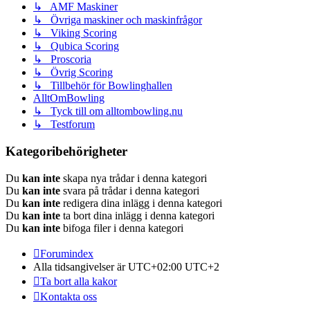
↳ AMF Maskiner
↳ Övriga maskiner och maskinfrågor
↳ Viking Scoring
↳ Qubica Scoring
↳ Proscoria
↳ Övrig Scoring
↳ Tillbehör för Bowlinghallen
AlltOmBowling
↳ Tyck till om alltombowling.nu
↳ Testforum
Kategoribehörigheter
Du
kan inte
skapa nya trådar i denna kategori
Du
kan inte
svara på trådar i denna kategori
Du
kan inte
redigera dina inlägg i denna kategori
Du
kan inte
ta bort dina inlägg i denna kategori
Du
kan inte
bifoga filer i denna kategori
Forumindex
Alla tidsangivelser är UTC+02:00 UTC+2
Ta bort alla kakor
Kontakta oss