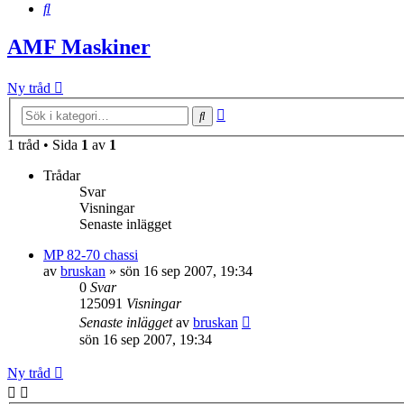
Sök
AMF Maskiner
Ny tråd
Avancerad
Sök
sökning
1 tråd • Sida
1
av
1
Trådar
Svar
Visningar
Senaste inlägget
MP 82-70 chassi
av
bruskan
»
sön 16 sep 2007, 19:34
0
Svar
125091
Visningar
Senaste inlägget
av
bruskan
sön 16 sep 2007, 19:34
Ny tråd