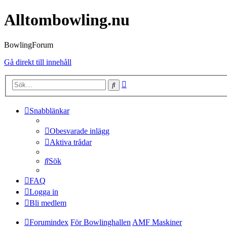
Alltombowling.nu
BowlingForum
Gå direkt till innehåll
Avancerad
Sök
sökning
Snabblänkar
Obesvarade inlägg
Aktiva trådar
Sök
FAQ
Logga in
Bli medlem
Forumindex
För Bowlinghallen
AMF Maskiner