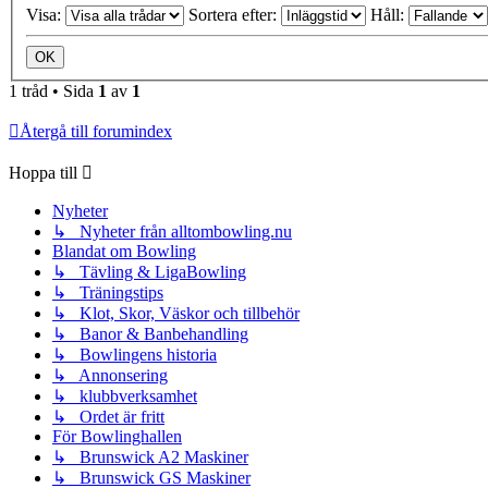
Visa:
Sortera efter:
Håll:
1 tråd • Sida
1
av
1
Återgå till forumindex
Hoppa till
Nyheter
↳ Nyheter från alltombowling.nu
Blandat om Bowling
↳ Tävling & LigaBowling
↳ Träningstips
↳ Klot, Skor, Väskor och tillbehör
↳ Banor & Banbehandling
↳ Bowlingens historia
↳ Annonsering
↳ klubbverksamhet
↳ Ordet är fritt
För Bowlinghallen
↳ Brunswick A2 Maskiner
↳ Brunswick GS Maskiner