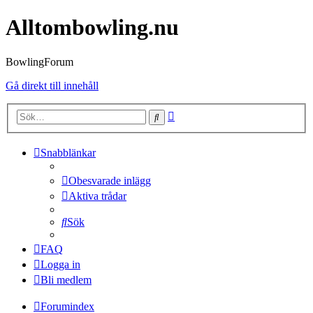
Alltombowling.nu
BowlingForum
Gå direkt till innehåll
Avancerad
Sök
sökning
Snabblänkar
Obesvarade inlägg
Aktiva trådar
Sök
FAQ
Logga in
Bli medlem
Forumindex