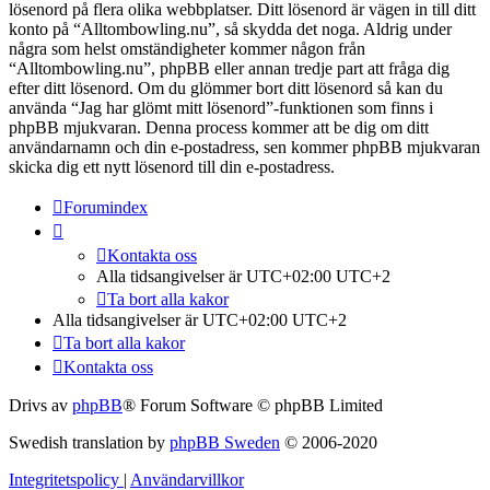
lösenord på flera olika webbplatser. Ditt lösenord är vägen in till ditt
konto på “Alltombowling.nu”, så skydda det noga. Aldrig under
några som helst omständigheter kommer någon från
“Alltombowling.nu”, phpBB eller annan tredje part att fråga dig
efter ditt lösenord. Om du glömmer bort ditt lösenord så kan du
använda “Jag har glömt mitt lösenord”-funktionen som finns i
phpBB mjukvaran. Denna process kommer att be dig om ditt
användarnamn och din e-postadress, sen kommer phpBB mjukvaran
skicka dig ett nytt lösenord till din e-postadress.
Forumindex
Kontakta oss
Alla tidsangivelser är UTC+02:00 UTC+2
Ta bort alla kakor
Alla tidsangivelser är UTC+02:00 UTC+2
Ta bort alla kakor
Kontakta oss
Drivs av
phpBB
® Forum Software © phpBB Limited
Swedish translation by
phpBB Sweden
© 2006-2020
Integritetspolicy
|
Användarvillkor