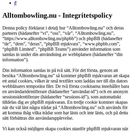
Sök
Alltombowling.nu - Integritetspolicy
Denna policy förklarar i detalj hur “Alltombowling.nu” och deras
partners (hädanefter “vi”, “oss”, “vår”, “Alltombowling.nu”,
“https://www.alltombowling.nu/phpbb”) och phpBB (hädanefter
“de”, “dem”, “deras”, “phpBB mjukvara”, “www.phpbb.com”,
“phpBB Limited”, “phpBB Teams”) använder information som
samlas in under din användning av webbplatsen (hädanefter “din
information”).
Din information samlas in på två sätt. För det första, genom att
besöka “Alltombowling.nu” så kommer phpBB mjukvaran att skapa
ett antal cookies, vilket är små textfiler som laddas ner till din dators
webbläsares temporära filer. De två första cookisarna innehåller bara
en användaridentifierare (hädanefter “användar-id”) och en anonym
sessionsidentifierare (hädanefter “sessions-id”), som automatiskt
tilldelas dig av phpBB mjukvaran. En tredje cookie kommer skapas
när du väl läst några trådar på “Alltombowling.nu” och används för
att komma ihåg vilka trådar som har lästs och inte lästs, och på detta
sätt förbättras din användarupplevelse.
Vi kan också möjligen skapa cookies utanför phpBB mjukvaran när