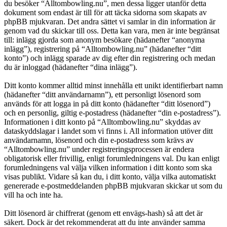
du besöker “Alltombowling.nu”, men dessa ligger utanför detta
dokument som endast är till för att täcka sidorna som skapats av
phpBB mjukvaran. Det andra sättet vi samlar in din information är
genom vad du skickar till oss. Detta kan vara, men är inte begränsat
till: inlägg gjorda som anonym besökare (hädanefter “anonyma
inlägg”), registrering på “Alltombowling.nu” (hädanefter “ditt
konto”) och inlägg sparade av dig efter din registrering och medan
du är inloggad (hädanefter “dina inlägg”).
Ditt konto kommer alltid minst innehålla ett unikt identifierbart namn
(hädanefter “ditt användarnamn”), ett personligt lösenord som
används för att logga in på ditt konto (hädanefter “ditt lösenord”)
och en personlig, giltig e-postadress (hädanefter “din e-postadress”).
Informationen i ditt konto på “Alltombowling.nu” skyddas av
dataskyddslagar i landet som vi finns i. All information utöver ditt
användarnamn, lösenord och din e-postadress som krävs av
“Alltombowling.nu” under registreringsprocessen är endera
obligatorisk eller frivillig, enligt forumledningens val. Du kan enligt
forumledningens val välja vilken information i ditt konto som ska
visas publikt. Vidare så kan du, i ditt konto, välja vilka automatiskt
genererade e-postmeddelanden phpBB mjukvaran skickar ut som du
vill ha och inte ha.
Ditt lösenord är chiffrerat (genom ett envägs-hash) så att det är
säkert. Dock är det rekommenderat att du inte använder samma