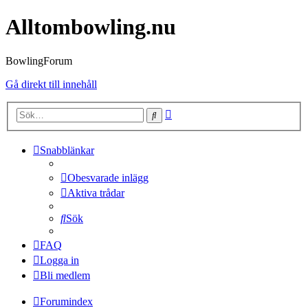
Alltombowling.nu
BowlingForum
Gå direkt till innehåll
Avancerad
Sök
sökning
Snabblänkar
Obesvarade inlägg
Aktiva trådar
Sök
FAQ
Logga in
Bli medlem
Forumindex