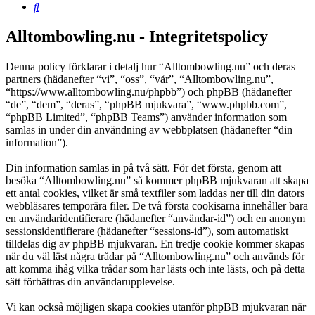
Sök
Alltombowling.nu - Integritetspolicy
Denna policy förklarar i detalj hur “Alltombowling.nu” och deras
partners (hädanefter “vi”, “oss”, “vår”, “Alltombowling.nu”,
“https://www.alltombowling.nu/phpbb”) och phpBB (hädanefter
“de”, “dem”, “deras”, “phpBB mjukvara”, “www.phpbb.com”,
“phpBB Limited”, “phpBB Teams”) använder information som
samlas in under din användning av webbplatsen (hädanefter “din
information”).
Din information samlas in på två sätt. För det första, genom att
besöka “Alltombowling.nu” så kommer phpBB mjukvaran att skapa
ett antal cookies, vilket är små textfiler som laddas ner till din dators
webbläsares temporära filer. De två första cookisarna innehåller bara
en användaridentifierare (hädanefter “användar-id”) och en anonym
sessionsidentifierare (hädanefter “sessions-id”), som automatiskt
tilldelas dig av phpBB mjukvaran. En tredje cookie kommer skapas
när du väl läst några trådar på “Alltombowling.nu” och används för
att komma ihåg vilka trådar som har lästs och inte lästs, och på detta
sätt förbättras din användarupplevelse.
Vi kan också möjligen skapa cookies utanför phpBB mjukvaran när