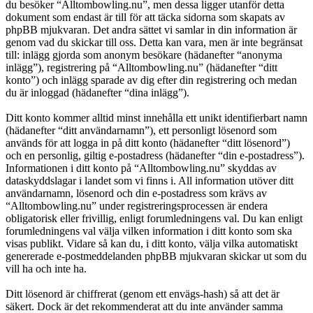
du besöker “Alltombowling.nu”, men dessa ligger utanför detta
dokument som endast är till för att täcka sidorna som skapats av
phpBB mjukvaran. Det andra sättet vi samlar in din information är
genom vad du skickar till oss. Detta kan vara, men är inte begränsat
till: inlägg gjorda som anonym besökare (hädanefter “anonyma
inlägg”), registrering på “Alltombowling.nu” (hädanefter “ditt
konto”) och inlägg sparade av dig efter din registrering och medan
du är inloggad (hädanefter “dina inlägg”).
Ditt konto kommer alltid minst innehålla ett unikt identifierbart namn
(hädanefter “ditt användarnamn”), ett personligt lösenord som
används för att logga in på ditt konto (hädanefter “ditt lösenord”)
och en personlig, giltig e-postadress (hädanefter “din e-postadress”).
Informationen i ditt konto på “Alltombowling.nu” skyddas av
dataskyddslagar i landet som vi finns i. All information utöver ditt
användarnamn, lösenord och din e-postadress som krävs av
“Alltombowling.nu” under registreringsprocessen är endera
obligatorisk eller frivillig, enligt forumledningens val. Du kan enligt
forumledningens val välja vilken information i ditt konto som ska
visas publikt. Vidare så kan du, i ditt konto, välja vilka automatiskt
genererade e-postmeddelanden phpBB mjukvaran skickar ut som du
vill ha och inte ha.
Ditt lösenord är chiffrerat (genom ett envägs-hash) så att det är
säkert. Dock är det rekommenderat att du inte använder samma