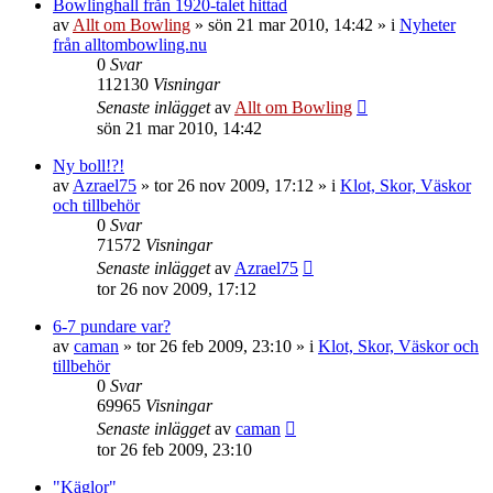
Bowlinghall från 1920-talet hittad
av
Allt om Bowling
»
sön 21 mar 2010, 14:42
» i
Nyheter
från alltombowling.nu
0
Svar
112130
Visningar
Senaste inlägget
av
Allt om Bowling
sön 21 mar 2010, 14:42
Ny boll!?!
av
Azrael75
»
tor 26 nov 2009, 17:12
» i
Klot, Skor, Väskor
och tillbehör
0
Svar
71572
Visningar
Senaste inlägget
av
Azrael75
tor 26 nov 2009, 17:12
6-7 pundare var?
av
caman
»
tor 26 feb 2009, 23:10
» i
Klot, Skor, Väskor och
tillbehör
0
Svar
69965
Visningar
Senaste inlägget
av
caman
tor 26 feb 2009, 23:10
"Käglor"