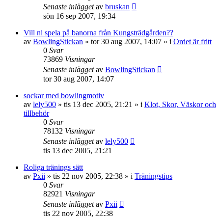
Senaste inlägget
av
bruskan
sön 16 sep 2007, 19:34
Vill ni spela på banorna från Kungsträdgården??
av
BowlingStickan
»
tor 30 aug 2007, 14:07
» i
Ordet är fritt
0
Svar
73869
Visningar
Senaste inlägget
av
BowlingStickan
tor 30 aug 2007, 14:07
sockar med bowlingmotiv
av
lely500
»
tis 13 dec 2005, 21:21
» i
Klot, Skor, Väskor och
tillbehör
0
Svar
78132
Visningar
Senaste inlägget
av
lely500
tis 13 dec 2005, 21:21
Roliga tränings sätt
av
Pxii
»
tis 22 nov 2005, 22:38
» i
Träningstips
0
Svar
82921
Visningar
Senaste inlägget
av
Pxii
tis 22 nov 2005, 22:38