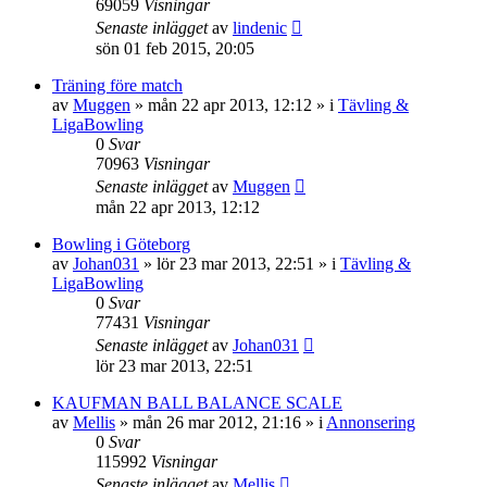
69059
Visningar
Senaste inlägget
av
lindenic
sön 01 feb 2015, 20:05
Träning före match
av
Muggen
»
mån 22 apr 2013, 12:12
» i
Tävling &
LigaBowling
0
Svar
70963
Visningar
Senaste inlägget
av
Muggen
mån 22 apr 2013, 12:12
Bowling i Göteborg
av
Johan031
»
lör 23 mar 2013, 22:51
» i
Tävling &
LigaBowling
0
Svar
77431
Visningar
Senaste inlägget
av
Johan031
lör 23 mar 2013, 22:51
KAUFMAN BALL BALANCE SCALE
av
Mellis
»
mån 26 mar 2012, 21:16
» i
Annonsering
0
Svar
115992
Visningar
Senaste inlägget
av
Mellis