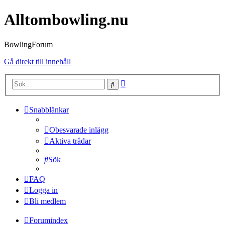
Alltombowling.nu
BowlingForum
Gå direkt till innehåll
Avancerad
Sök
sökning
Snabblänkar
Obesvarade inlägg
Aktiva trådar
Sök
FAQ
Logga in
Bli medlem
Forumindex