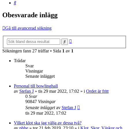
Sök
Obesvarade inlägg
Gå till avancerad sökning
Avancerad
Sök
sökning
Sökningen fann 27 träffar • Sida
1
av
1
Trådar
Svar
Visningar
Senaste inlägget
Personal till bowlinghall
av
Stefan J
»
tis 29 mar 2022, 17:02
» i
Ordet är fritt
0
Svar
90847
Visningar
Senaste inlägget
av
Stefan J
tis 29 mar 2022, 17:02
Vilket klot ska jag välja av dessa två?
av
phhe
»
tor 21 feb 2019, 23:10
» i
Klot, Skor, Väskor och