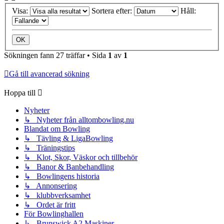
Visa:
Sortera efter:
Håll:
Sökningen fann 27 träffar • Sida
1
av
1
Gå till avancerad sökning
Hoppa till
Nyheter
↳ Nyheter från alltombowling.nu
Blandat om Bowling
↳ Tävling & LigaBowling
↳ Träningstips
↳ Klot, Skor, Väskor och tillbehör
↳ Banor & Banbehandling
↳ Bowlingens historia
↳ Annonsering
↳ klubbverksamhet
↳ Ordet är fritt
För Bowlinghallen
↳ Brunswick A2 Maskiner