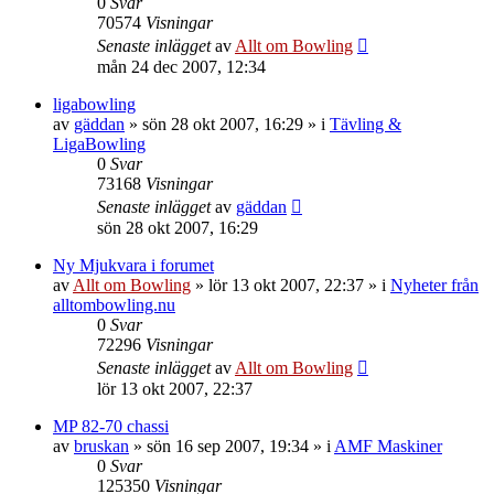
0
Svar
70574
Visningar
Senaste inlägget
av
Allt om Bowling
mån 24 dec 2007, 12:34
ligabowling
av
gäddan
»
sön 28 okt 2007, 16:29
» i
Tävling &
LigaBowling
0
Svar
73168
Visningar
Senaste inlägget
av
gäddan
sön 28 okt 2007, 16:29
Ny Mjukvara i forumet
av
Allt om Bowling
»
lör 13 okt 2007, 22:37
» i
Nyheter från
alltombowling.nu
0
Svar
72296
Visningar
Senaste inlägget
av
Allt om Bowling
lör 13 okt 2007, 22:37
MP 82-70 chassi
av
bruskan
»
sön 16 sep 2007, 19:34
» i
AMF Maskiner
0
Svar
125350
Visningar