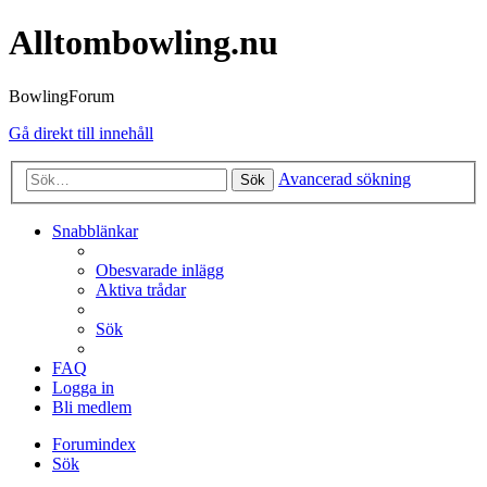
Alltombowling.nu
BowlingForum
Gå direkt till innehåll
Avancerad sökning
Sök
Snabblänkar
Obesvarade inlägg
Aktiva trådar
Sök
FAQ
Logga in
Bli medlem
Forumindex
Sök