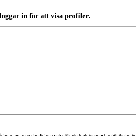
ggar in för att visa profiler.
 någon minut men ger dig nya och utökade funktioner och möjligheter. Fo