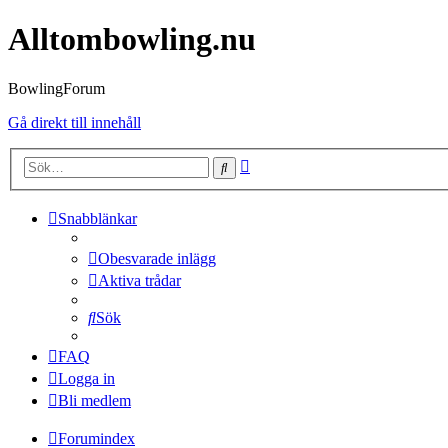
Alltombowling.nu
BowlingForum
Gå direkt till innehåll
Avancerad
Sök
sökning
Snabblänkar
Obesvarade inlägg
Aktiva trådar
Sök
FAQ
Logga in
Bli medlem
Forumindex