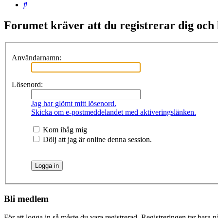
Sök
Forumet kräver att du registrerar dig och lo
Användarnamn:
Lösenord:
Jag har glömt mitt lösenord.
Skicka om e-postmeddelandet med aktiveringslänken.
Kom ihåg mig
Dölj att jag är online denna session.
Bli medlem
För att logga in så måste du vara registrerad. Registreringen tar bara