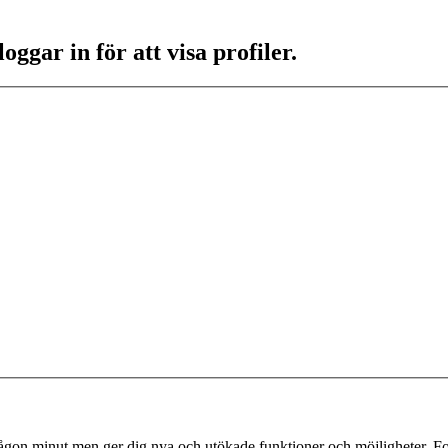
ggar in för att visa profiler.
 någon minut men ger dig nya och utökade funktioner och möjligheter. Fo