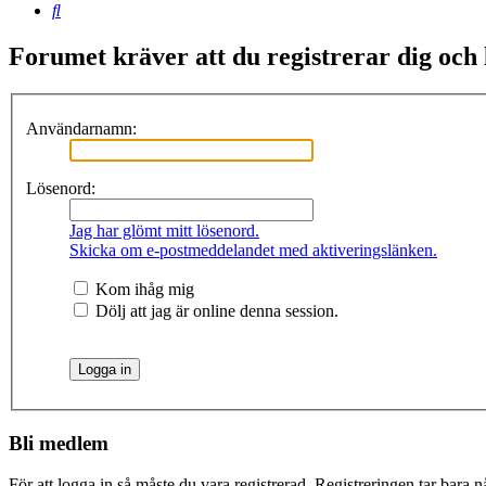
Sök
Forumet kräver att du registrerar dig och lo
Användarnamn:
Lösenord:
Jag har glömt mitt lösenord.
Skicka om e-postmeddelandet med aktiveringslänken.
Kom ihåg mig
Dölj att jag är online denna session.
Bli medlem
För att logga in så måste du vara registrerad. Registreringen tar bara