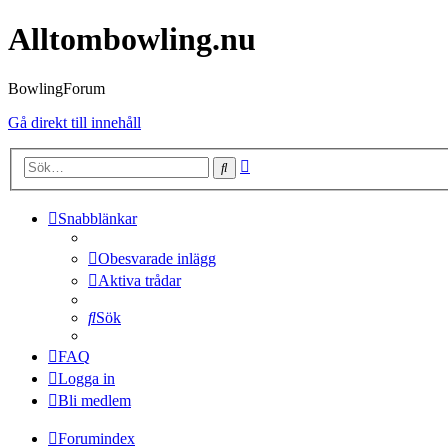
Alltombowling.nu
BowlingForum
Gå direkt till innehåll
Avancerad
Sök
sökning
Snabblänkar
Obesvarade inlägg
Aktiva trådar
Sök
FAQ
Logga in
Bli medlem
Forumindex