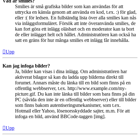
Vad är smilies?
Smilies är små grafiska bilder som kan användas för att
uttrycka en känsla genom att använda en kod, t.ex. :) för glad,
eller :( för ledsen. En fullständig lista över alla smilies kan nås
via inläggsformuläret. Försök att inte överanvända smilies, de
kan fort göra ett inlägg oläsbart och en moderator kan ta bort
de eller inlägget helt och hållet. Administratören kan också ha
satt en gräns för hur många smilies ett inlägg får innehålla.
Upp
Kan jag infoga bilder?
Ja, bilder kan visas i dina inlägg. Om administratören har
aktiverat bilagor så kan du ladda upp bilderna direkt till
forumet. Annars måste du länka till en bild som finns på en
offentlig webbserver, t.ex. http://www.example.com/my-
picture.gif. Du kan inte länka till bilder som bara finns på din
PC (såvida den inte är en offentlig webbserver) eller till bilder
som finns bakom autentiseringsmekanismer, som t.ex.
Hotmail eller Yahoo, lösenorsskyddade sajter, m.m. För att
infoga en bild, använd BBCode-taggen [img].
Upp