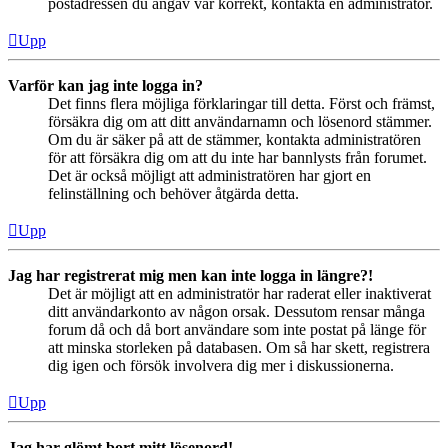
postadressen du angav var korrekt, kontakta en administratör.
Upp
Varför kan jag inte logga in?
Det finns flera möjliga förklaringar till detta. Först och främst,
försäkra dig om att ditt användarnamn och lösenord stämmer.
Om du är säker på att de stämmer, kontakta administratören
för att försäkra dig om att du inte har bannlysts från forumet.
Det är också möjligt att administratören har gjort en
felinställning och behöver åtgärda detta.
Upp
Jag har registrerat mig men kan inte logga in längre?!
Det är möjligt att en administratör har raderat eller inaktiverat
ditt användarkonto av någon orsak. Dessutom rensar många
forum då och då bort användare som inte postat på länge för
att minska storleken på databasen. Om så har skett, registrera
dig igen och försök involvera dig mer i diskussionerna.
Upp
Jag har glömt bort mitt lösenord!