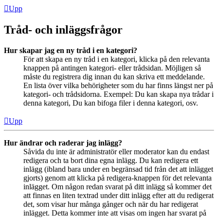
Upp
Tråd- och inläggsfrågor
Hur skapar jag en ny tråd i en kategori?
För att skapa en ny tråd i en kategori, klicka på den relevanta
knappen på antingen kategori- eller trådsidan. Möjligen så
måste du registrera dig innan du kan skriva ett meddelande.
En lista över vilka behörigheter som du har finns längst ner på
kategori- och trådsidorna. Exempel: Du kan skapa nya trådar i
denna kategori, Du kan bifoga filer i denna kategori, osv.
Upp
Hur ändrar och raderar jag inlägg?
Såvida du inte är administratör eller moderator kan du endast
redigera och ta bort dina egna inlägg. Du kan redigera ett
inlägg (ibland bara under en begränsad tid från det att inlägget
gjorts) genom att klicka på redigera-knappen för det relevanta
inlägget. Om någon redan svarat på ditt inlägg så kommer det
att finnas en liten textrad under ditt inlägg efter att du redigerat
det, som visar hur många gånger och när du har redigerat
inlägget. Detta kommer inte att visas om ingen har svarat på