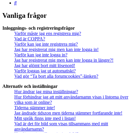
Sök
Vanliga frågor
Inloggnings- och registreringsfrågor
Varför måste jag ens registrera mig?
Vad är COPPA?
Varför kan jag inte registrera mig?
Jag har registrerat mig men kan inte logga in!
Varför kan jag inte logga in?
Jag har registrerat mig men kan inte logga in längre?!
Jag har glömt bort mitt lösenord!
Varför loggas jag ut automatiskt?
Vad gör “Ta bort alla forumcookies”-länken?
Alternativ och inställningar
Hur ändrar jag mina inställningar?
Hur förhindrar jag att mitt användarnamn visas i listorna över
vilka som är online?
Tiderna stämmer inte!
Jag ändrade tidszon men tiderna stämmer fortfarande inte!
Mitt språk finns inte med i listan!
Vad är det för bild som visas tillsammans med mitt
användarnamn?