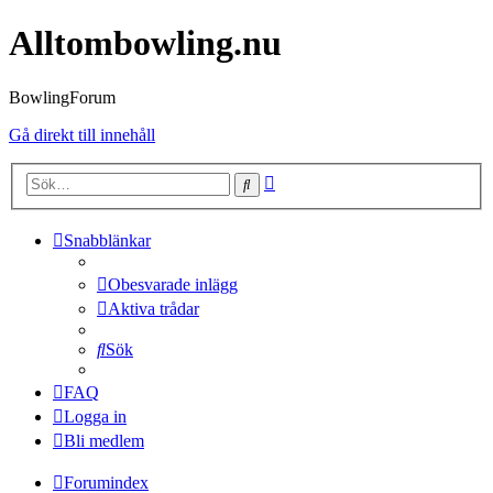
Alltombowling.nu
BowlingForum
Gå direkt till innehåll
Avancerad
Sök
sökning
Snabblänkar
Obesvarade inlägg
Aktiva trådar
Sök
FAQ
Logga in
Bli medlem
Forumindex