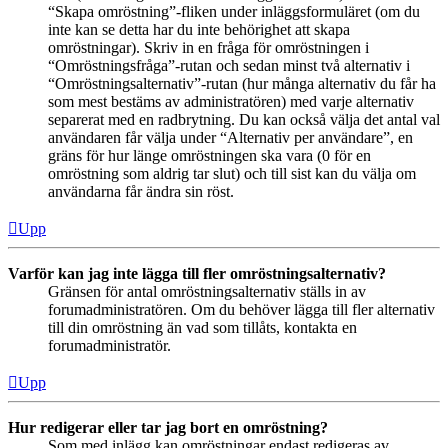
“Skapa omröstning”-fliken under inläggsformuläret (om du
inte kan se detta har du inte behörighet att skapa
omröstningar). Skriv in en fråga för omröstningen i
“Omröstningsfråga”-rutan och sedan minst två alternativ i
“Omröstningsalternativ”-rutan (hur många alternativ du får ha
som mest bestäms av administratören) med varje alternativ
separerat med en radbrytning. Du kan också välja det antal val
användaren får välja under “Alternativ per användare”, en
gräns för hur länge omröstningen ska vara (0 för en
omröstning som aldrig tar slut) och till sist kan du välja om
användarna får ändra sin röst.
Upp
Varför kan jag inte lägga till fler omröstningsalternativ?
Gränsen för antal omröstningsalternativ ställs in av
forumadministratören. Om du behöver lägga till fler alternativ
till din omröstning än vad som tillåts, kontakta en
forumadministratör.
Upp
Hur redigerar eller tar jag bort en omröstning?
Som med inlägg kan omröstningar endast redigeras av