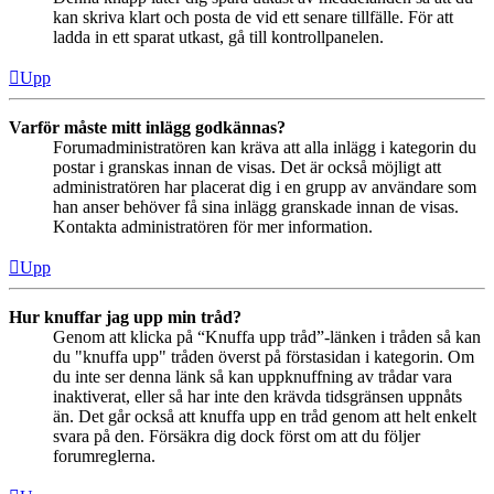
kan skriva klart och posta de vid ett senare tillfälle. För att
ladda in ett sparat utkast, gå till kontrollpanelen.
Upp
Varför måste mitt inlägg godkännas?
Forumadministratören kan kräva att alla inlägg i kategorin du
postar i granskas innan de visas. Det är också möjligt att
administratören har placerat dig i en grupp av användare som
han anser behöver få sina inlägg granskade innan de visas.
Kontakta administratören för mer information.
Upp
Hur knuffar jag upp min tråd?
Genom att klicka på “Knuffa upp tråd”-länken i tråden så kan
du "knuffa upp" tråden överst på förstasidan i kategorin. Om
du inte ser denna länk så kan uppknuffning av trådar vara
inaktiverat, eller så har inte den krävda tidsgränsen uppnåts
än. Det går också att knuffa upp en tråd genom att helt enkelt
svara på den. Försäkra dig dock först om att du följer
forumreglerna.