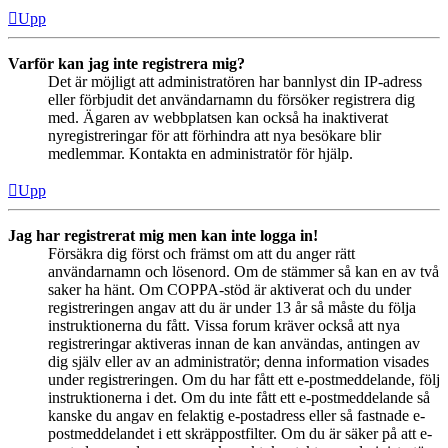
Upp
Varför kan jag inte registrera mig?
Det är möjligt att administratören har bannlyst din IP-adress
eller förbjudit det användarnamn du försöker registrera dig
med. Ägaren av webbplatsen kan också ha inaktiverat
nyregistreringar för att förhindra att nya besökare blir
medlemmar. Kontakta en administratör för hjälp.
Upp
Jag har registrerat mig men kan inte logga in!
Försäkra dig först och främst om att du anger rätt
användarnamn och lösenord. Om de stämmer så kan en av två
saker ha hänt. Om COPPA-stöd är aktiverat och du under
registreringen angav att du är under 13 år så måste du följa
instruktionerna du fått. Vissa forum kräver också att nya
registreringar aktiveras innan de kan användas, antingen av
dig själv eller av an administratör; denna information visades
under registreringen. Om du har fått ett e-postmeddelande, följ
instruktionerna i det. Om du inte fått ett e-postmeddelande så
kanske du angav en felaktig e-postadress eller så fastnade e-
postmeddelandet i ett skräppostfilter. Om du är säker på att e-