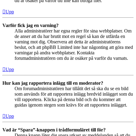
du är osäker på varför du inte kan bifoga filer.
Upp
Varför fick jag en varning?
Alla administratörer har egna regler för sina webbplatser. Om
de anser att du har brutit mot en regel så kan de utfärda en
varning mot dig. Observera att detta är administratörens
beslut, och att phpBB Limited inte har någonting att göra med
varningar på andra webbplatser. Kontakta
forumadministratören om du är osäker på varför du varnats.
Upp
Hur kan jag rapportera inlägg till en moderator?
Om forumadministratören har tillåtit det så ska du se en bild
som används för att rapportera inlägg bredvid inlägget som du
vill rapportera. Klicka på denna bild och du kommer att
guidas igenom stegen som krävs för att rapportera inlägget.
Upp
Vad är “Spara”-knappen i trådformuläret till för?
Denna knapp låter dig spara utkast av meddelanden så att du