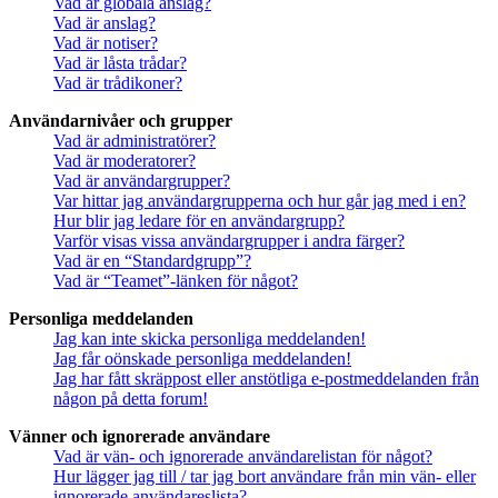
Vad är globala anslag?
Vad är anslag?
Vad är notiser?
Vad är låsta trådar?
Vad är trådikoner?
Användarnivåer och grupper
Vad är administratörer?
Vad är moderatorer?
Vad är användargrupper?
Var hittar jag användargrupperna och hur går jag med i en?
Hur blir jag ledare för en användargrupp?
Varför visas vissa användargrupper i andra färger?
Vad är en “Standardgrupp”?
Vad är “Teamet”-länken för något?
Personliga meddelanden
Jag kan inte skicka personliga meddelanden!
Jag får oönskade personliga meddelanden!
Jag har fått skräppost eller anstötliga e-postmeddelanden från
någon på detta forum!
Vänner och ignorerade användare
Vad är vän- och ignorerade användarelistan för något?
Hur lägger jag till / tar jag bort användare från min vän- eller
ignorerade användareslista?