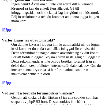
Ingen panik! Även om du inte kan återfå ditt nuvarande
lösenord så kan du enkelt återställa det. Gå till
inloggningssidan och klicka på Jag har glömt mitt lösenord.
Följ instruktionerna och du kommer att kunna logga in igen
inom kort.
Upp
Varför loggas jag ut automatiskt?
Om du inte kryssar i Logga in mig automatiskt när du loggar
in så kommer du endast att hållas inloggad för en viss tid.
Detta förhindrar att någon annan använder sig av ditt konto.
För att förbli inloggad, kryssa i rutan nästa gång du loggar in.
Detta rekommenderas inte om du besöker forumet från en
delad dator, t.ex. bibliotek, internetcafé, datorsal, osv. Om du
inte ser denna kryssruta så har forumadministratören
inaktiverat denna funktion.
Upp
Vad gör “Ta bort alla forumcookies”-länken?
Genom att klicka på den länken så tas alla cookies som har
skapats av phpBB3 bort. Dessa cookies innehåller