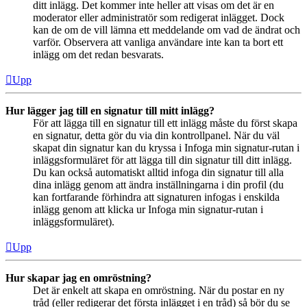
ditt inlägg. Det kommer inte heller att visas om det är en
moderator eller administratör som redigerat inlägget. Dock
kan de om de vill lämna ett meddelande om vad de ändrat och
varför. Observera att vanliga användare inte kan ta bort ett
inlägg om det redan besvarats.
Upp
Hur lägger jag till en signatur till mitt inlägg?
För att lägga till en signatur till ett inlägg måste du först skapa
en signatur, detta gör du via din kontrollpanel. När du väl
skapat din signatur kan du kryssa i Infoga min signatur-rutan i
inläggsformuläret för att lägga till din signatur till ditt inlägg.
Du kan också automatiskt alltid infoga din signatur till alla
dina inlägg genom att ändra inställningarna i din profil (du
kan fortfarande förhindra att signaturen infogas i enskilda
inlägg genom att klicka ur Infoga min signatur-rutan i
inläggsformuläret).
Upp
Hur skapar jag en omröstning?
Det är enkelt att skapa en omröstning. När du postar en ny
tråd (eller redigerar det första inlägget i en tråd) så bör du se