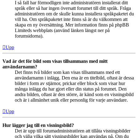
I så fall har förmodligen inte administratören installerat ditt
språk eller så har ingen översatt forumet till ditt språk. Fråga
administratören om de skulle kunna installera språkpaketet du
vill ha. Om språkpaketet inte finns så är du välkommen att
skapa en ny översättning. Mer information finns på phpBB
Limiteds webbplats (använd länken längst ner på
forumsidorna).
Upp
Vad är det för bild som visas tillsammans med mitt
användarnamn?
Det finns två bilder som kan visas tillsammans med ett
användarnamn i inlägg. Den ena är en titelbild, oftast är dessa
bilder i form av stjärnor, prickar eller block som visar hur
många inlägg du har gjort eller din status på forumet. Den
andra bilden, oftast är den större, är känd som en visningsbild
och är i allmänhet unik eller personlig för varje användare.
Upp
Hur lägger jag till en visningsbild?
Det är upp till forumadministratören att tillåta visningsbilder
och välja vilka sätt visningsbilder kan användas på. Om du