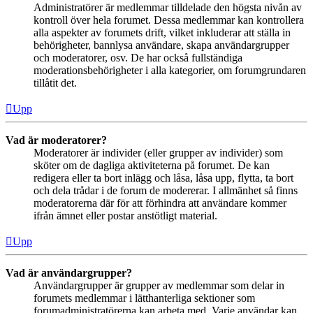
Administratörer är medlemmar tilldelade den högsta nivån av
kontroll över hela forumet. Dessa medlemmar kan kontrollera
alla aspekter av forumets drift, vilket inkluderar att ställa in
behörigheter, bannlysa användare, skapa användargrupper
och moderatorer, osv. De har också fullständiga
moderationsbehörigheter i alla kategorier, om forumgrundaren
tillåtit det.
Upp
Vad är moderatorer?
Moderatorer är individer (eller grupper av individer) som
sköter om de dagliga aktiviteterna på forumet. De kan
redigera eller ta bort inlägg och låsa, låsa upp, flytta, ta bort
och dela trådar i de forum de modererar. I allmänhet så finns
moderatorerna där för att förhindra att användare kommer
ifrån ämnet eller postar anstötligt material.
Upp
Vad är användargrupper?
Användargrupper är grupper av medlemmar som delar in
forumets medlemmar i lätthanterliga sektioner som
forumadministratörerna kan arbeta med. Varje användar kan