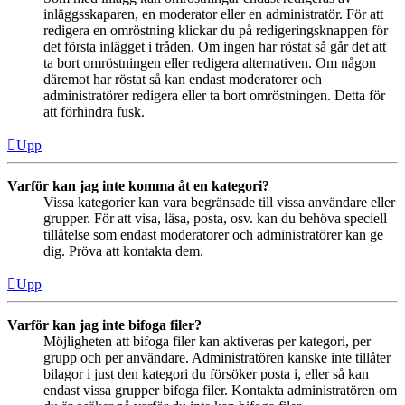
inläggsskaparen, en moderator eller en administratör. För att
redigera en omröstning klickar du på redigeringsknappen för
det första inlägget i tråden. Om ingen har röstat så går det att
ta bort omröstningen eller redigera alternativen. Om någon
däremot har röstat så kan endast moderatorer och
administratörer redigera eller ta bort omröstningen. Detta för
att förhindra fusk.
Upp
Varför kan jag inte komma åt en kategori?
Vissa kategorier kan vara begränsade till vissa användare eller
grupper. För att visa, läsa, posta, osv. kan du behöva speciell
tillåtelse som endast moderatorer och administratörer kan ge
dig. Pröva att kontakta dem.
Upp
Varför kan jag inte bifoga filer?
Möjligheten att bifoga filer kan aktiveras per kategori, per
grupp och per användare. Administratören kanske inte tillåter
bilagor i just den kategori du försöker posta i, eller så kan
endast vissa grupper bifoga filer. Kontakta administratören om