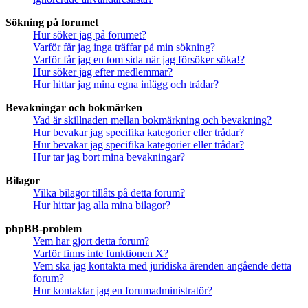
Sökning på forumet
Hur söker jag på forumet?
Varför får jag inga träffar på min sökning?
Varför får jag en tom sida när jag försöker söka!?
Hur söker jag efter medlemmar?
Hur hittar jag mina egna inlägg och trådar?
Bevakningar och bokmärken
Vad är skillnaden mellan bokmärkning och bevakning?
Hur bevakar jag specifika kategorier eller trådar?
Hur bevakar jag specifika kategorier eller trådar?
Hur tar jag bort mina bevakningar?
Bilagor
Vilka bilagor tillåts på detta forum?
Hur hittar jag alla mina bilagor?
phpBB-problem
Vem har gjort detta forum?
Varför finns inte funktionen X?
Vem ska jag kontakta med juridiska ärenden angående detta
forum?
Hur kontaktar jag en forumadministratör?