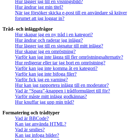
Hur lägger jag till en visningsbild?
Hur ändrar jag min titel?
När jag försöker skicka e-post till en användare så kräver
forumet att jag loggar in?
Tråd- och inläggsfrågor
Hur skapar jag en ny tråd i en kategori?
Hur ändrar och raderar jag inlägg?
Hur lägger jag till en signatur till mitt inlägg?
Hur skapar jag en omröstning?
Varför kan jag inte lägga till fler omröstningsalternativ?
Hur redigerar eller tar jag bort en omröstning?
Varför kan jag inte komma åt en kategori?
Varför kan jag inte bifoga filer?
Varför fick jag en varning?
Hur kan jag rapportera inlägg till en moderator?
Vad är “Spara”-knappen i trådformuläret till för?
Varför måste mitt inlägg godkännas?
Hur knuffar jag upp min tråd?
Formatering och trådtyper
Vad är BBCode?
Kan jag använda HTML?
Vad är smilies?
Kan jag infoga bilder?