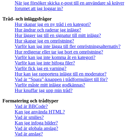
När jag försöker skicka e-post till en användare så kräver
forumet att jag loggar in?
Tråd- och inläggsfrågor
Hur skapar jag en ny tråd i en kategori?
Hur ändrar och raderar jag inlägg?
Hur lägger jag till en signatur till mitt inlägg?
Hur skapar jag en omröstning?
Varför kan jag inte lägga till fler omröstningsalternativ?
Hur redigerar eller tar jag bort en omröstning?
Varför kan jag inte komma åt en kategori?
Varför kan jag inte bifoga filer?
Varför fick jag en varning?
Hur kan jag rapportera inlägg till en moderator?
Vad är “Spara”-knappen i trådformuläret till för?
Varför måste mitt inlägg godkännas?
Hur knuffar jag upp min tråd?
Formatering och trådtyper
Vad är BBCode?
Kan jag använda HTML?
Vad är smilies?
Kan jag infoga bilder?
Vad är globala anslag?
Vad är anslag?