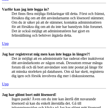
Varför kan jag inte logga in?
Det finns flera möjliga förklaringar till detta. Först och främst,
försäkra dig om att ditt användarnamn och lösenord stämmer.
Om du är säker på att de stämmer, kontakta administratören
för att försäkra dig om att du inte har bannlysts från forumet.
Det är också möjligt att administratören har gjort en
felinställning och behöver åtgärda detta.
Upp
Jag har registrerat mig men kan inte logga in längre?!
Det är möjligt att en administratör har raderat eller inaktiverat
ditt användarkonto av någon orsak. Dessutom rensar många
forum då och då bort användare som inte postat på länge för
att minska storleken på databasen. Om så har skett, registrera
dig igen och försök involvera dig mer i diskussionerna.
Upp
Jag har glömt bort mitt lösenord!
Ingen panik! Även om du inte kan återfå ditt nuvarande
lösenord så kan du enkelt återställa det. Gå till
inloggningssidan och klicka på Jag har glömt mitt lösenord.