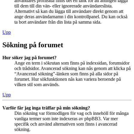
användares profilsida finns det en länk för att antingen lägga
till dem till din vän- eller ignorerade användareslista.
Alternativt så kan du lägga till användare direkt genom att
ange deras användarnamn i din kontrollpanel. Du kan också
ta bort användare från din lista på samma sida.
Upp
Sökning på forumet
Hur söker jag på forumet?
Ange en term i sökrutan som finns på indexsidan, forumsidor
och trådsidor. Avancerad sökning kan nås genom att klicka på
“Avancerad sökning”-länken som finns på alla sidor på
forumet. Hur sökfunktionen nås kan variera beroende på
vilken stil som används.
Upp
Varför får jag inga träffar på min sökning?
Din sökning var förmodligen för vag och innehöll för många
vanliga termer som inte indexeras av phpBB3. Var mer
specifik och använd alternativen som finns i avancerad
sökning.