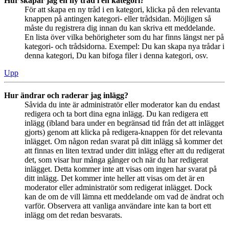
Hur skapar jag en ny tråd i en kategori?
För att skapa en ny tråd i en kategori, klicka på den relevanta
knappen på antingen kategori- eller trådsidan. Möjligen så
måste du registrera dig innan du kan skriva ett meddelande.
En lista över vilka behörigheter som du har finns längst ner på
kategori- och trådsidorna. Exempel: Du kan skapa nya trådar i
denna kategori, Du kan bifoga filer i denna kategori, osv.
Upp
Hur ändrar och raderar jag inlägg?
Såvida du inte är administratör eller moderator kan du endast
redigera och ta bort dina egna inlägg. Du kan redigera ett
inlägg (ibland bara under en begränsad tid från det att inlägget
gjorts) genom att klicka på redigera-knappen för det relevanta
inlägget. Om någon redan svarat på ditt inlägg så kommer det
att finnas en liten textrad under ditt inlägg efter att du redigerat
det, som visar hur många gånger och när du har redigerat
inlägget. Detta kommer inte att visas om ingen har svarat på
ditt inlägg. Det kommer inte heller att visas om det är en
moderator eller administratör som redigerat inlägget. Dock
kan de om de vill lämna ett meddelande om vad de ändrat och
varför. Observera att vanliga användare inte kan ta bort ett
inlägg om det redan besvarats.