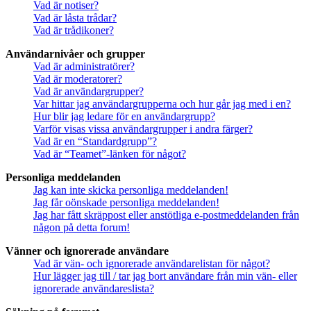
Vad är notiser?
Vad är låsta trådar?
Vad är trådikoner?
Användarnivåer och grupper
Vad är administratörer?
Vad är moderatorer?
Vad är användargrupper?
Var hittar jag användargrupperna och hur går jag med i en?
Hur blir jag ledare för en användargrupp?
Varför visas vissa användargrupper i andra färger?
Vad är en “Standardgrupp”?
Vad är “Teamet”-länken för något?
Personliga meddelanden
Jag kan inte skicka personliga meddelanden!
Jag får oönskade personliga meddelanden!
Jag har fått skräppost eller anstötliga e-postmeddelanden från
någon på detta forum!
Vänner och ignorerade användare
Vad är vän- och ignorerade användarelistan för något?
Hur lägger jag till / tar jag bort användare från min vän- eller
ignorerade användareslista?