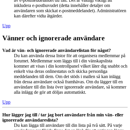
av e-postmeddelandet du fått. Det är väldigt viktigt att
inkludera e-posthuvudet (detta innehåller detaljer om
användaren som skickat e-postmeddelandet). Administratören
kan därefter vidta åtgärder.
Upp
Vänner och ignorerade användare
Vad är vän- och ignorerade användarelistan för något?
Du kan använda dessa listor för att organisera medlemmar på
forumet. Medlemmar som läggs till i din vänskapslista
kommer att visas i din kontrollpanel vilket låter dig snabbt och
enkelt visa deras onlinestatus och skicka personliga
meddelanden till dem. Om det stöds i mallen så kan inlägg
från dessa användare också framhävas. Om du lägger till en
användare till din lista över ignorerade användare, så kommer
alla inlägg de gör att döljas automatiskt.
Upp
Hur lägger jag till / tar jag bort användare från min vän- eller
ignorerade användareslista?
Du kan lägga till användare till din lista på två sätt. På varje