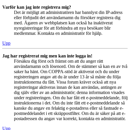
Varför kan jag inte registrera mig?
Det är möjligt att administratören har bannlyst din IP-adress
eller förbjudit det användarnamn du försöker registrera dig
med. Ägaren av webbplatsen kan också ha inaktiverat
nyregistreringar för att förhindra att nya besökare blir
medlemmar. Kontakta en administratör för hjälp.
Upp
Jag har registrerat mig men kan inte logga in!
Försäkra dig först och främst om att du anger rätt
användarnamn och lösenord. Om de stämmer så kan en av två
saker ha hänt. Om COPPA-stöd är aktiverat och du under
registreringen angav att du är under 13 år så måste du följa
instruktionerna du fått. Vissa forum kräver också att nya
registreringar aktiveras innan de kan användas, antingen av
dig själv eller av an administratör; denna information visades
under registreringen. Om du har fått ett e-postmeddelande, följ
instruktionerna i det. Om du inte fått ett e-postmeddelande så
kanske du angav en felaktig e-postadress eller så fastnade e-
postmeddelandet i ett skräppostfilter. Om du är säker på att e-
postadressen du angav var korrekt, kontakta en administratör.
Upp