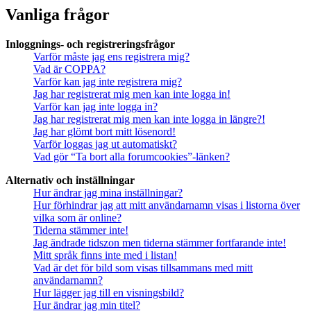
Vanliga frågor
Inloggnings- och registreringsfrågor
Varför måste jag ens registrera mig?
Vad är COPPA?
Varför kan jag inte registrera mig?
Jag har registrerat mig men kan inte logga in!
Varför kan jag inte logga in?
Jag har registrerat mig men kan inte logga in längre?!
Jag har glömt bort mitt lösenord!
Varför loggas jag ut automatiskt?
Vad gör “Ta bort alla forumcookies”-länken?
Alternativ och inställningar
Hur ändrar jag mina inställningar?
Hur förhindrar jag att mitt användarnamn visas i listorna över
vilka som är online?
Tiderna stämmer inte!
Jag ändrade tidszon men tiderna stämmer fortfarande inte!
Mitt språk finns inte med i listan!
Vad är det för bild som visas tillsammans med mitt
användarnamn?
Hur lägger jag till en visningsbild?
Hur ändrar jag min titel?