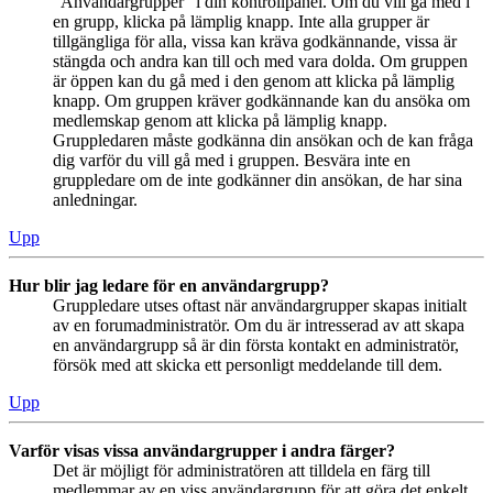
“Användargrupper” i din kontrollpanel. Om du vill gå med i
en grupp, klicka på lämplig knapp. Inte alla grupper är
tillgängliga för alla, vissa kan kräva godkännande, vissa är
stängda och andra kan till och med vara dolda. Om gruppen
är öppen kan du gå med i den genom att klicka på lämplig
knapp. Om gruppen kräver godkännande kan du ansöka om
medlemskap genom att klicka på lämplig knapp.
Gruppledaren måste godkänna din ansökan och de kan fråga
dig varför du vill gå med i gruppen. Besvära inte en
gruppledare om de inte godkänner din ansökan, de har sina
anledningar.
Upp
Hur blir jag ledare för en användargrupp?
Gruppledare utses oftast när användargrupper skapas initialt
av en forumadministratör. Om du är intresserad av att skapa
en användargrupp så är din första kontakt en administratör,
försök med att skicka ett personligt meddelande till dem.
Upp
Varför visas vissa användargrupper i andra färger?
Det är möjligt för administratören att tilldela en färg till
medlemmar av en viss användargrupp för att göra det enkelt