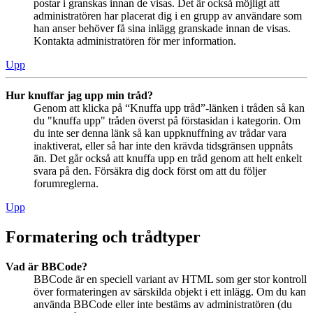
postar i granskas innan de visas. Det är också möjligt att
administratören har placerat dig i en grupp av användare som
han anser behöver få sina inlägg granskade innan de visas.
Kontakta administratören för mer information.
Upp
Hur knuffar jag upp min tråd?
Genom att klicka på “Knuffa upp tråd”-länken i tråden så kan
du "knuffa upp" tråden överst på förstasidan i kategorin. Om
du inte ser denna länk så kan uppknuffning av trådar vara
inaktiverat, eller så har inte den krävda tidsgränsen uppnåts
än. Det går också att knuffa upp en tråd genom att helt enkelt
svara på den. Försäkra dig dock först om att du följer
forumreglerna.
Upp
Formatering och trådtyper
Vad är BBCode?
BBCode är en speciell variant av HTML som ger stor kontroll
över formateringen av särskilda objekt i ett inlägg. Om du kan
använda BBCode eller inte bestäms av administratören (du