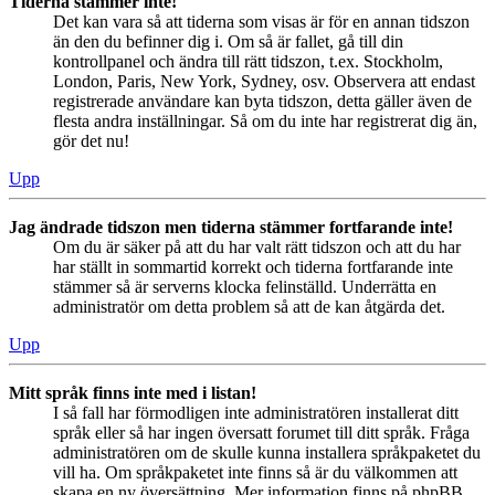
Tiderna stämmer inte!
Det kan vara så att tiderna som visas är för en annan tidszon
än den du befinner dig i. Om så är fallet, gå till din
kontrollpanel och ändra till rätt tidszon, t.ex. Stockholm,
London, Paris, New York, Sydney, osv. Observera att endast
registrerade användare kan byta tidszon, detta gäller även de
flesta andra inställningar. Så om du inte har registrerat dig än,
gör det nu!
Upp
Jag ändrade tidszon men tiderna stämmer fortfarande inte!
Om du är säker på att du har valt rätt tidszon och att du har
har ställt in sommartid korrekt och tiderna fortfarande inte
stämmer så är serverns klocka felinställd. Underrätta en
administratör om detta problem så att de kan åtgärda det.
Upp
Mitt språk finns inte med i listan!
I så fall har förmodligen inte administratören installerat ditt
språk eller så har ingen översatt forumet till ditt språk. Fråga
administratören om de skulle kunna installera språkpaketet du
vill ha. Om språkpaketet inte finns så är du välkommen att
skapa en ny översättning. Mer information finns på phpBB