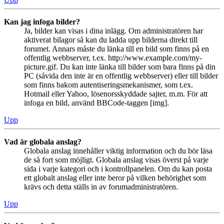
Kan jag infoga bilder?
Ja, bilder kan visas i dina inlägg. Om administratören har
aktiverat bilagor så kan du ladda upp bilderna direkt till
forumet. Annars måste du länka till en bild som finns på en
offentlig webbserver, t.ex. http://www.example.com/my-
picture.gif. Du kan inte länka till bilder som bara finns på din
PC (såvida den inte är en offentlig webbserver) eller till bilder
som finns bakom autentiseringsmekanismer, som t.ex.
Hotmail eller Yahoo, lösenorsskyddade sajter, m.m. För att
infoga en bild, använd BBCode-taggen [img].
Upp
Vad är globala anslag?
Globala anslag innehåller viktig information och du bör läsa
de så fort som möjligt. Globala anslag visas överst på varje
sida i varje kategori och i kontrollpanelen. Om du kan posta
ett globalt anslag eller inte beror på vilken behörighet som
krävs och detta ställs in av forumadministratören.
Upp