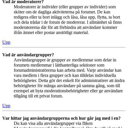
Vad är moderatorer?
Moderatorer är individer (eller grupper av individer) som
sköter om de dagliga aktiviteterna på forumet. De kan
redigera eller ta bort inlägg och låsa, låsa upp, flytta, ta bort
och dela trådar i de forum de modererar. I allmänhet så finns
moderatorerna där för att förhindra att användare kommer
ifrån ämnet eller postar anstötligt material.
Upp
Vad är användargrupper?
Användargrupper är grupper av medlemmar som delar in
forumets medlemmar i lätthanterliga sektioner som
forumadministratörerna kan arbeta med. Varje användar kan
vara medlem i flera grupper och kan tilldelas individuella
behörigheter. Detta gör det enkelt för administratörer att ändra
behörigheter för många användare på samma gång, som till
exempel att byta moderationsbehörigheter eller ge användare
tillgång till ett privat forum.
Upp
Var hittar jag användargrupperna och hur går jag med i en?
Du kan visa alla användargrupper via fliken