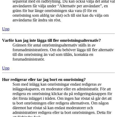
separerat med en radbrytning. Du kan också välja det antal val
användaren får välja under “Alternativ per användare”, en
gräns för hur länge omröstningen ska vara (0 för en
omröstning som aldrig tar slut) och till sist kan du välja om
användarna får ändra sin röst.
Upp
Varför kan jag inte lägga till fler omröstningsalternativ?
Gränsen för antal omröstningsalternativ ställs in av
forumadministratören. Om du behöver lägga till fler alternativ
till din omröstning än vad som tillåts, kontakta en
forumadministratör.
Upp
Hur redigerar eller tar jag bort en omröstning?
Som med inlägg kan omröstningar endast redigeras av
inläggsskaparen, en moderator eller en administratör. För att
redigera en omröstning klickar du på redigeringsknappen för
det första inlägget i tråden. Om ingen har röstat så går det att
ta bort omröstningen eller redigera alternativen. Om någon
däremot har röstat så kan endast moderatorer och
administratörer redigera eller ta bort omröstningen. Detta för