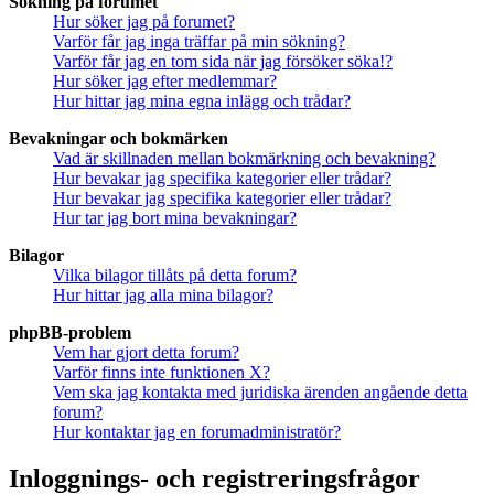
Sökning på forumet
Hur söker jag på forumet?
Varför får jag inga träffar på min sökning?
Varför får jag en tom sida när jag försöker söka!?
Hur söker jag efter medlemmar?
Hur hittar jag mina egna inlägg och trådar?
Bevakningar och bokmärken
Vad är skillnaden mellan bokmärkning och bevakning?
Hur bevakar jag specifika kategorier eller trådar?
Hur bevakar jag specifika kategorier eller trådar?
Hur tar jag bort mina bevakningar?
Bilagor
Vilka bilagor tillåts på detta forum?
Hur hittar jag alla mina bilagor?
phpBB-problem
Vem har gjort detta forum?
Varför finns inte funktionen X?
Vem ska jag kontakta med juridiska ärenden angående detta
forum?
Hur kontaktar jag en forumadministratör?
Inloggnings- och registreringsfrågor