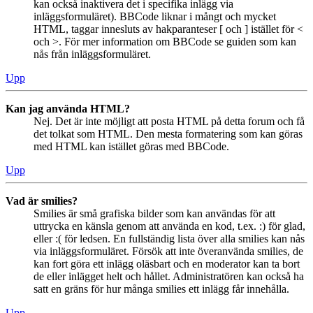
kan också inaktivera det i specifika inlägg via
inläggsformuläret). BBCode liknar i mångt och mycket
HTML, taggar innesluts av hakparanteser [ och ] istället för <
och >. För mer information om BBCode se guiden som kan
nås från inläggsformuläret.
Upp
Kan jag använda HTML?
Nej. Det är inte möjligt att posta HTML på detta forum och få
det tolkat som HTML. Den mesta formatering som kan göras
med HTML kan istället göras med BBCode.
Upp
Vad är smilies?
Smilies är små grafiska bilder som kan användas för att
uttrycka en känsla genom att använda en kod, t.ex. :) för glad,
eller :( för ledsen. En fullständig lista över alla smilies kan nås
via inläggsformuläret. Försök att inte överanvända smilies, de
kan fort göra ett inlägg oläsbart och en moderator kan ta bort
de eller inlägget helt och hållet. Administratören kan också ha
satt en gräns för hur många smilies ett inlägg får innehålla.
Upp