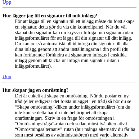
Upp
Hur lägger jag till en signatur till mitt inlägg?
För att lägga till en signatur till ett inlägg måste du först skapa
en signatur, detta gör du via din kontrollpanel. När du väl
skapat din signatur kan du kryssa i Infoga min signatur-rutan i
inläggsformuläret för att lägga till din signatur till ditt inlägg.
Du kan också automatiskt alltid infoga din signatur till alla
dina inlägg genom att ändra inställningarna i din profil (du
kan fortfarande förhindra att signaturen infogas i enskilda
inlägg genom att klicka ur Infoga min signatur-rutan i
inläggsformuläret).
Upp
Hur skapar jag en omröstning?
Det är enkelt att skapa en omröstning. När du postar en ny
tråd (eller redigerar det första inlägget i en tråd) så bör du se
“Skapa omröstning”-fliken under inläggsformuläret (om du
inte kan se detta har du inte behörighet att skapa
omröstningar). Skriv in en fråga för omröstningen i
“Omröstningsfråga”-rutan och sedan minst två alternativ i
“Omröstningsalternativ”-rutan (hur många alternativ du får ha
som mest bestäms av administratören) med varje alternativ