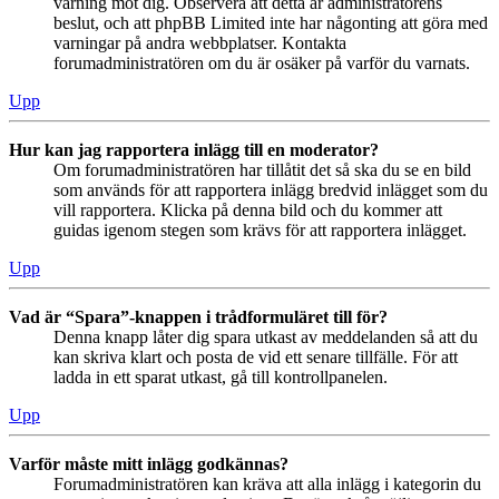
varning mot dig. Observera att detta är administratörens
beslut, och att phpBB Limited inte har någonting att göra med
varningar på andra webbplatser. Kontakta
forumadministratören om du är osäker på varför du varnats.
Upp
Hur kan jag rapportera inlägg till en moderator?
Om forumadministratören har tillåtit det så ska du se en bild
som används för att rapportera inlägg bredvid inlägget som du
vill rapportera. Klicka på denna bild och du kommer att
guidas igenom stegen som krävs för att rapportera inlägget.
Upp
Vad är “Spara”-knappen i trådformuläret till för?
Denna knapp låter dig spara utkast av meddelanden så att du
kan skriva klart och posta de vid ett senare tillfälle. För att
ladda in ett sparat utkast, gå till kontrollpanelen.
Upp
Varför måste mitt inlägg godkännas?
Forumadministratören kan kräva att alla inlägg i kategorin du