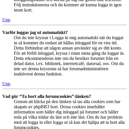
Följ instruktionerna och du kommer att kunna logga in igen
inom kort.
Upp
Varför loggas jag ut automatiskt?
Om du inte kryssar i Logga in mig automatiskt när du loggar
in så kommer du endast att hållas inloggad för en viss tid.
Detta förhindrar att någon annan använder sig av ditt konto.
För att förbli inloggad, kryssa i rutan nästa gång du loggar in.
Detta rekommenderas inte om du besöker forumet från en
delad dator, t.ex. bibliotek, internetcafé, datorsal, osv. Om du
inte ser denna kryssruta så har forumadministratören
inaktiverat denna funktion.
Upp
Vad gör “Ta bort alla forumcookies”-länken?
Genom att klicka på den länken så tas alla cookies som har
skapats av phpBB3 bort. Dessa cookies innehåller
information som håller dig inloggad på forumet och håller
reda på vilka trådar du läst och inte läst. Om du har problem
med att logga in eller logga ut så kan det hjälpa att ta bort alla
forumcookies.