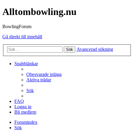
Alltombowling.nu
BowlingForum
Gå direkt till innehåll
Avancerad sökning
Sök
Snabblänkar
Obesvarade inlägg
Aktiva trådar
Sök
FAQ
Logga in
Bli medlem
Forumindex
Sök