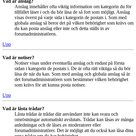
Vad är anslag?
Anslag innehåller ofta viktig information om kategorin du för
tillfället läser i och du bör läsa de så fort som möjligt. Anslag
visas överst på varje sida i kategorin de postats i. Som med
globala anslag så beror det på vilken behörighet som krävs om
du kan posta anslag eller inte och detta ställs in av
forumadministratören.
Upp
Vad är notiser?
Notiser visas under eventuella anslag och endast på första
sidan i kategorin de postats i. De är ofta rätt viktiga så du bör
läsa de när du kan. Som med anslag och globala anslag så är
det forumadministratören som bestämmer vilken behörighet
som krävs för att kunna posta notiser.
Upp
Vad är låsta trådar?
Låsta trådar är trådar där användare inte kan svara och
omröstningar automatiskt avslutats. Trådar kan låsas av många
anledningar och de låses av moderatorer eller
forumadministratörer. Det är möjligt att du också kan låsa dina
egna trådar om du har behörighet.