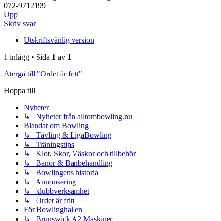
072-9712199
Upp
Skriv svar
Utskriftsvänlig version
1 inlägg • Sida
1
av
1
Återgå till "Ordet är fritt"
Hoppa till
Nyheter
↳ Nyheter från alltombowling.nu
Blandat om Bowling
↳ Tävling & LigaBowling
↳ Träningstips
↳ Klot, Skor, Väskor och tillbehör
↳ Banor & Banbehandling
↳ Bowlingens historia
↳ Annonsering
↳ klubbverksamhet
↳ Ordet är fritt
För Bowlinghallen
↳ Brunswick A2 Maskiner