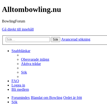
Alltombowling.nu
BowlingForum
Gå direkt till innehåll
Avancerad sökning
Sök
Snabblänkar
Obesvarade inlägg
Aktiva trådar
Sök
FAQ
Logga in
Bli medlem
Forumindex
Blandat om Bowling
Ordet är fritt
Sök