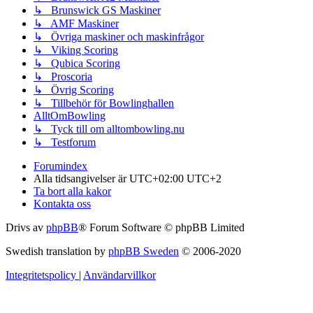
↳ Brunswick GS Maskiner
↳ AMF Maskiner
↳ Övriga maskiner och maskinfrågor
↳ Viking Scoring
↳ Qubica Scoring
↳ Proscoria
↳ Övrig Scoring
↳ Tillbehör för Bowlinghallen
AlltOmBowling
↳ Tyck till om alltombowling.nu
↳ Testforum
Forumindex
Alla tidsangivelser är UTC+02:00 UTC+2
Ta bort alla kakor
Kontakta oss
Drivs av
phpBB
® Forum Software © phpBB Limited
Swedish translation by
phpBB Sweden
© 2006-2020
Integritetspolicy
|
Användarvillkor