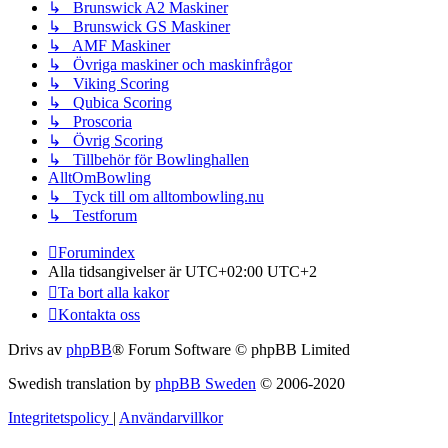
↳ Brunswick A2 Maskiner
↳ Brunswick GS Maskiner
↳ AMF Maskiner
↳ Övriga maskiner och maskinfrågor
↳ Viking Scoring
↳ Qubica Scoring
↳ Proscoria
↳ Övrig Scoring
↳ Tillbehör för Bowlinghallen
AlltOmBowling
↳ Tyck till om alltombowling.nu
↳ Testforum
Forumindex
Alla tidsangivelser är UTC+02:00 UTC+2
Ta bort alla kakor
Kontakta oss
Drivs av
phpBB
® Forum Software © phpBB Limited
Swedish translation by
phpBB Sweden
© 2006-2020
Integritetspolicy
|
Användarvillkor