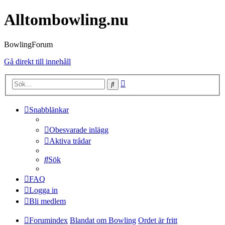
Alltombowling.nu
BowlingForum
Gå direkt till innehåll
Avancerad
Sök
sökning
Snabblänkar
Obesvarade inlägg
Aktiva trådar
Sök
FAQ
Logga in
Bli medlem
Forumindex
Blandat om Bowling
Ordet är fritt