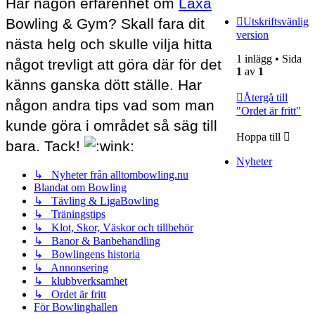
Har någon erfarenhet om
Laxå
Utskriftsvänlig
Bowling & Gym? Skall fara dit
version
nästa helg och skulle vilja hitta
1 inlägg • Sida
något trevligt att göra där för det
1
av
1
känns ganska dött ställe. Har
Återgå till
någon andra tips vad som man
"Ordet är fritt"
kunde göra i området så säg till
Hoppa till
bara. Tack!
Nyheter
↳ Nyheter från alltombowling.nu
Blandat om Bowling
↳ Tävling & LigaBowling
↳ Träningstips
↳ Klot, Skor, Väskor och tillbehör
↳ Banor & Banbehandling
↳ Bowlingens historia
↳ Annonsering
↳ klubbverksamhet
↳ Ordet är fritt
För Bowlinghallen