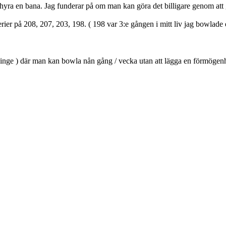
t hyra en bana. Jag funderar på om man kan göra det billigare genom att
rier på 208, 207, 203, 198. ( 198 var 3:e gången i mitt liv jag bowlade ef
ninge ) där man kan bowla nån gång / vecka utan att lägga en förmögenh