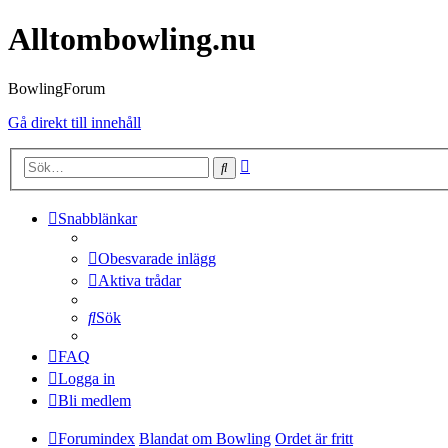
Alltombowling.nu
BowlingForum
Gå direkt till innehåll
Avancerad
Sök
sökning
Snabblänkar
Obesvarade inlägg
Aktiva trådar
Sök
FAQ
Logga in
Bli medlem
Forumindex
Blandat om Bowling
Ordet är fritt