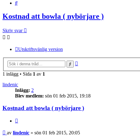
Sök
Kostnad att bowla ( nybörjare )
Skriv svar
Utskriftsvänlig version
Avancerad
Sök
sökning
1 inlägg • Sida
1
av
1
lindenic
Inlägg:
2
Blev medlem:
sön 01 feb 2015, 19:18
Kostnad att bowla ( nybörjare )
Citera
Inlägg
av
lindenic
»
sön 01 feb 2015, 20:05