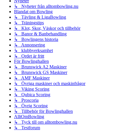
Nyheter
↳ Nyheter från alltombowling.nu
Blandat om Bowling
↳ Tävling & LigaBowling
↳ Träningstips
↳ Klot, Skor, Väskor och tillbehör
↳ Banor & Banbehandling
↳ Bowlingens historia
↳ Annonsering
↳ klubbverksamhet
↳ Ordet är fritt
För Bowlinghallen
↳ Brunswick A2 Maskiner
↳ Brunswick GS Maskiner
↳ AMF Maskiner
↳ Övriga maskiner och maskinfrågor
↳ Viking Scoring
↳ Qubica Scoring
↳ Proscoria
↳ Övrig Scoring
↳ Tillbehör för Bowlinghallen
AlltOmBowling
↳ Tyck till om alltombowling.nu
↳ Testforum