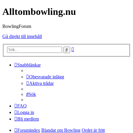
Alltombowling.nu
BowlingForum
Gå direkt till innehåll
Avancerad
Sök
sökning
Snabblänkar
Obesvarade inlägg
Aktiva trådar
Sök
FAQ
Logga in
Bli medlem
Forumindex
Blandat om Bowling
Ordet är fritt