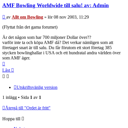
Bowling
AMF Bowling Worldwide till salu! av: Admin
Inlägg
av
Allt om Bowling
»
lör 08 nov 2003, 11:29
(Flyttat från det gama forumet)
Är det någon som har 700 miljoner Dollar över??
varför inte ta och köpa AMF då? Det verkar nämligen som att
företaget snart är till salu. Du får förutom ett stort företag 385
stycken bowlinghallar i USA och ett hundratal andra världen över
som AMF äger.
Upp
Låst
Utskriftsvänlig version
1 inlägg • Sida
1
av
1
Återgå till "Ordet är fritt"
Hoppa till