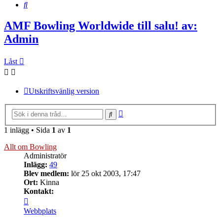
Sök
AMF Bowling Worldwide till salu! av:
Admin
Låst
Utskriftsvänlig version
Avancerad
Sök
sökning
1 inlägg • Sida
1
av
1
Allt om Bowling
Administratör
Inlägg:
49
Blev medlem:
lör 25 okt 2003, 17:47
Ort:
Kinna
Kontakt:
Kontakta
Allt
Webbplats
om