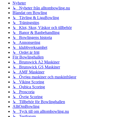
Nyheter
↳ Nyheter från alltombowling.nu
Blandat om Bowling
↳ Tävling & LigaBowling
↳ Träningstips
↳ Klot, Skor, Väskor och tillbehör
↳ Banor & Banbehandling
↳ Bowlingens historia
↳ Annonsering
↳ klubbverksamhet
↳ Ordet är fritt
För Bowlinghallen
↳ Brunswick A2 Maskiner
↳ Brunswick GS Maskiner
↳ AMF Maskiner
↳ Övriga maskiner och maskinfrågor
↳ Viking Scoring
↳ Qubica Scoring
↳ Proscoria
↳ Övrig Scoring
↳ Tillbehör för Bowlinghallen
AlltOmBowling
↳ Tyck till om alltombowling.nu
↳ Testforum