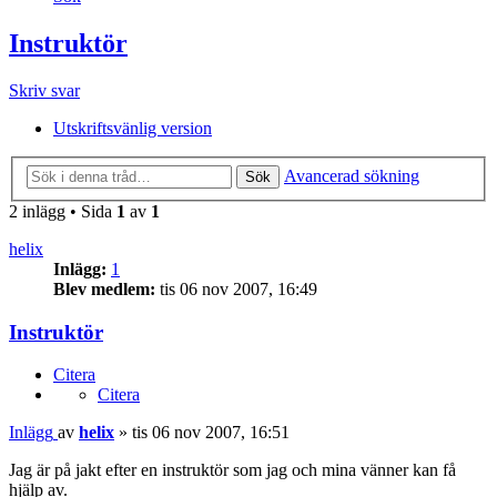
Instruktör
Skriv svar
Utskriftsvänlig version
Avancerad sökning
Sök
2 inlägg • Sida
1
av
1
helix
Inlägg:
1
Blev medlem:
tis 06 nov 2007, 16:49
Instruktör
Citera
Citera
Inlägg
av
helix
»
tis 06 nov 2007, 16:51
Jag är på jakt efter en instruktör som jag och mina vänner kan få
hjälp av.