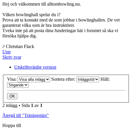
Hej och välkommen till alltombowling.nu.
Vilken bowlinghall spelar du i?
Prova att ta kontakt med de som jobbar i bowlinghallen. De vet
garanterat vilka som är bra instruktörer.
Tveka inte på att posta dina funderingar här i forumet så ska vi
försöka hjälpa dig.
// Christian Flack
Upp
Skriv svar
Utskriftsvänlig version
Visa:
Sortera efter:
Håll:
2 inlägg • Sida
1
av
1
Återgå till "Träningstips"
Hoppa till