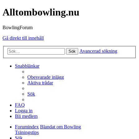
Alltombowling.nu
BowlingForum
Gå direkt till innehåll
Avancerad sökning
Sök
Snabblänkar
Obesvarade inlägg
Aktiva trådar
Sök
FAQ
Logga in
Bli medlem
Forumindex
Blandat om Bowling
Träningstips
Sök