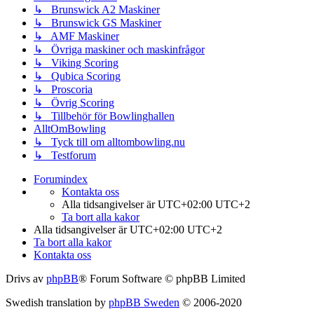
↳ Brunswick A2 Maskiner
↳ Brunswick GS Maskiner
↳ AMF Maskiner
↳ Övriga maskiner och maskinfrågor
↳ Viking Scoring
↳ Qubica Scoring
↳ Proscoria
↳ Övrig Scoring
↳ Tillbehör för Bowlinghallen
AlltOmBowling
↳ Tyck till om alltombowling.nu
↳ Testforum
Forumindex
Kontakta oss
Alla tidsangivelser är UTC+02:00 UTC+2
Ta bort alla kakor
Alla tidsangivelser är UTC+02:00 UTC+2
Ta bort alla kakor
Kontakta oss
Drivs av
phpBB
® Forum Software © phpBB Limited
Swedish translation by
phpBB Sweden
© 2006-2020