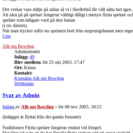
Det verkar vara stiltje på sidan så vi i Skellefteå får väll sätta fart igen.
Att sära på på spelare fungerar väldigt dåligt.i menyn flytta spelare oc
spelare som tidigare varit på den banan
(i rec datorn).
När man trycker utför tas spelaren bort från ursprungsbanan men ingen
Upp
Allt om Bowling
Administratör
Inlägg:
49
Blev medlem:
lör 25 okt 2003, 17:47
Ort:
Kinna
Kontakt:
Kontakta Allt om Bowling
Webbplats
Svar av Admin
Inlägg
av
Allt om Bowling
»
lör 08 nov 2003, 18:23
(Inlägget är flyttat från det gamla forumet)
Funktionen Flytta spelare fungerar endast vid lösspel.
Det låter iaf som att du har försökt flytta spelare vid ett annat spelsätt.