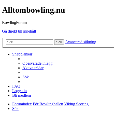
Alltombowling.nu
BowlingForum
Gå direkt till innehåll
Avancerad sökning
Sök
Snabblänkar
Obesvarade inlägg
Aktiva trådar
Sök
FAQ
Logga in
Bli medlem
Forumindex
För Bowlinghallen
Viking Scoring
Sök