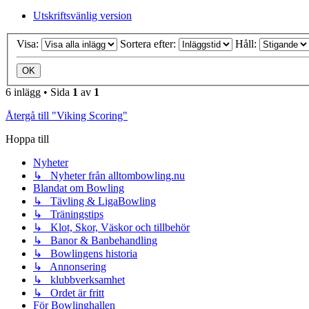
Utskriftsvänlig version
Visa:
Sortera efter:
Håll:
6 inlägg • Sida
1
av
1
Återgå till "Viking Scoring"
Hoppa till
Nyheter
↳ Nyheter från alltombowling.nu
Blandat om Bowling
↳ Tävling & LigaBowling
↳ Träningstips
↳ Klot, Skor, Väskor och tillbehör
↳ Banor & Banbehandling
↳ Bowlingens historia
↳ Annonsering
↳ klubbverksamhet
↳ Ordet är fritt
För Bowlinghallen