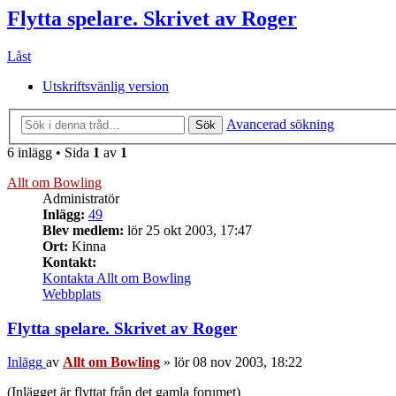
Flytta spelare. Skrivet av Roger
Låst
Utskriftsvänlig version
Avancerad sökning
Sök
6 inlägg • Sida
1
av
1
Allt om Bowling
Administratör
Inlägg:
49
Blev medlem:
lör 25 okt 2003, 17:47
Ort:
Kinna
Kontakt:
Kontakta Allt om Bowling
Webbplats
Flytta spelare. Skrivet av Roger
Inlägg
av
Allt om Bowling
»
lör 08 nov 2003, 18:22
(Inlägget är flyttat från det gamla forumet)