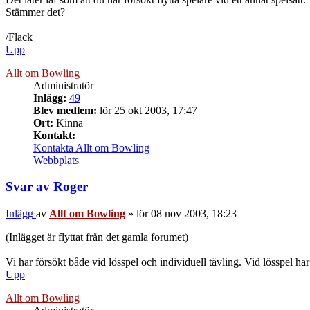
Stämmer det?
/Flack
Upp
Allt om Bowling
Administratör
Inlägg:
49
Blev medlem:
lör 25 okt 2003, 17:47
Ort:
Kinna
Kontakt:
Kontakta Allt om Bowling
Webbplats
Svar av Roger
Inlägg
av
Allt om Bowling
»
lör 08 nov 2003, 18:23
(Inlägget är flyttat från det gamla forumet)
Vi har försökt både vid lösspel och individuell tävling. Vid lösspel ha
Upp
Allt om Bowling