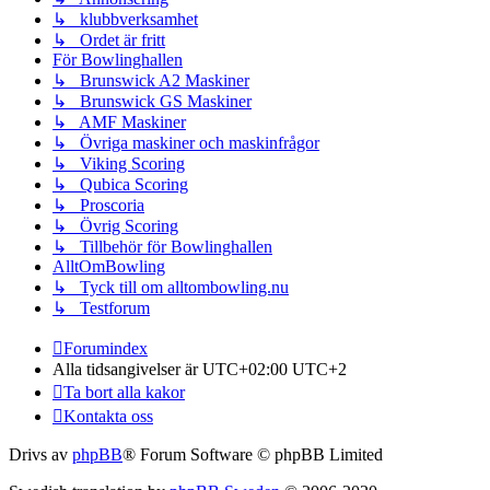
↳ klubbverksamhet
↳ Ordet är fritt
För Bowlinghallen
↳ Brunswick A2 Maskiner
↳ Brunswick GS Maskiner
↳ AMF Maskiner
↳ Övriga maskiner och maskinfrågor
↳ Viking Scoring
↳ Qubica Scoring
↳ Proscoria
↳ Övrig Scoring
↳ Tillbehör för Bowlinghallen
AlltOmBowling
↳ Tyck till om alltombowling.nu
↳ Testforum
Forumindex
Alla tidsangivelser är UTC+02:00 UTC+2
Ta bort alla kakor
Kontakta oss
Drivs av
phpBB
® Forum Software © phpBB Limited