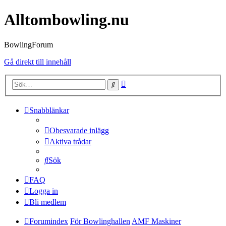
Alltombowling.nu
BowlingForum
Gå direkt till innehåll
Avancerad
Sök
sökning
Snabblänkar
Obesvarade inlägg
Aktiva trådar
Sök
FAQ
Logga in
Bli medlem
Forumindex
För Bowlinghallen
AMF Maskiner