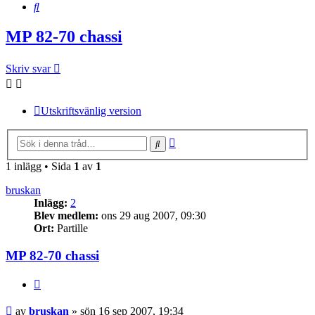
Sök
MP 82-70 chassi
Skriv svar
Utskriftsvänlig version
Avancerad
Sök
sökning
1 inlägg • Sida
1
av
1
bruskan
Inlägg:
2
Blev medlem:
ons 29 aug 2007, 09:30
Ort:
Partille
MP 82-70 chassi
Citera
Inlägg
av
bruskan
»
sön 16 sep 2007, 19:34