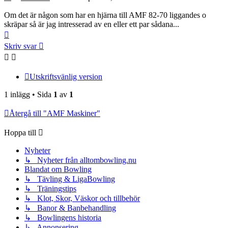
Om det är någon som har en hjärna till AMF 82-70 liggandes o
skräpar så är jag intresserad av en eller ett par sådana...
Upp
Skriv svar
Utskriftsvänlig version
1 inlägg • Sida
1
av
1
Återgå till "AMF Maskiner"
Hoppa till
Nyheter
↳ Nyheter från alltombowling.nu
Blandat om Bowling
↳ Tävling & LigaBowling
↳ Träningstips
↳ Klot, Skor, Väskor och tillbehör
↳ Banor & Banbehandling
↳ Bowlingens historia
↳ Annonsering