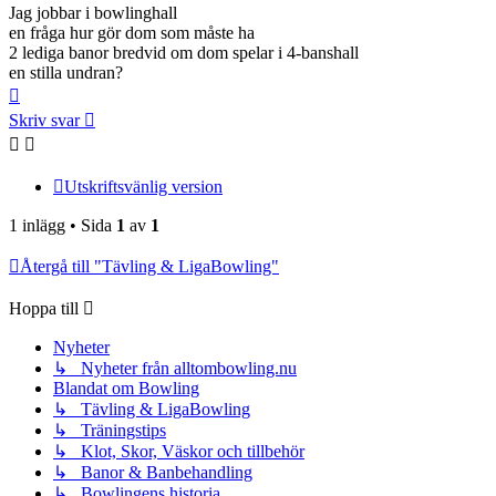
Jag jobbar i bowlinghall
en fråga hur gör dom som måste ha
2 lediga banor bredvid om dom spelar i 4-banshall
en stilla undran?
Upp
Skriv svar
Utskriftsvänlig version
1 inlägg • Sida
1
av
1
Återgå till "Tävling & LigaBowling"
Hoppa till
Nyheter
↳ Nyheter från alltombowling.nu
Blandat om Bowling
↳ Tävling & LigaBowling
↳ Träningstips
↳ Klot, Skor, Väskor och tillbehör
↳ Banor & Banbehandling
↳ Bowlingens historia