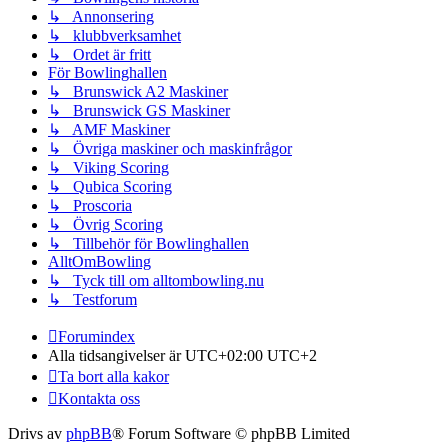
↳ Annonsering
↳ klubbverksamhet
↳ Ordet är fritt
För Bowlinghallen
↳ Brunswick A2 Maskiner
↳ Brunswick GS Maskiner
↳ AMF Maskiner
↳ Övriga maskiner och maskinfrågor
↳ Viking Scoring
↳ Qubica Scoring
↳ Proscoria
↳ Övrig Scoring
↳ Tillbehör för Bowlinghallen
AlltOmBowling
↳ Tyck till om alltombowling.nu
↳ Testforum
Forumindex
Alla tidsangivelser är UTC+02:00 UTC+2
Ta bort alla kakor
Kontakta oss
Drivs av
phpBB
® Forum Software © phpBB Limited