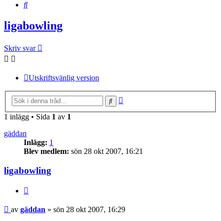
Sök
ligabowling
Skriv svar
Utskriftsvänlig version
Avancerad
Sök
sökning
1 inlägg • Sida
1
av
1
gäddan
Inlägg:
1
Blev medlem:
sön 28 okt 2007, 16:21
ligabowling
Citera
Inlägg
av
gäddan
»
sön 28 okt 2007, 16:29