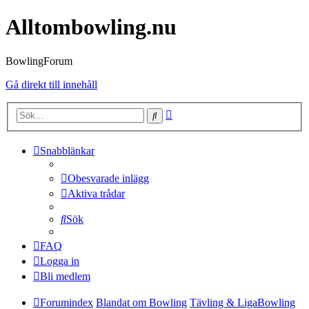
Alltombowling.nu
BowlingForum
Gå direkt till innehåll
Avancerad
Sök
sökning
Snabblänkar
Obesvarade inlägg
Aktiva trådar
Sök
FAQ
Logga in
Bli medlem
Forumindex
Blandat om Bowling
Tävling & LigaBowling