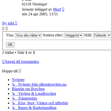
61118
Visningar
Senaste inlägget
av
Morf
sön 24 apr 2005, 13:51
Ny tråd
Visa:
Sortera efter:
Håll:
2 trådar • Sida
1
av
1
Återgå till forumindex
Hoppa till
Nyheter
↳ Nyheter från alltombowling.nu
Blandat om Bowling
↳ Tävling & LigaBowling
↳ Träningstips
↳ Klot, Skor, Väskor och tillbehör
↳ Banor & Banbehandling