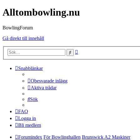
Alltombowling.nu
BowlingForum
Gå direkt till innehåll
Avancerad
Sök
sökning
Snabblänkar
Obesvarade inlägg
Aktiva trådar
Sök
FAQ
Logga in
Bli medlem
Forumindex
För Bowlinghallen
Brunswick A2 Maskiner