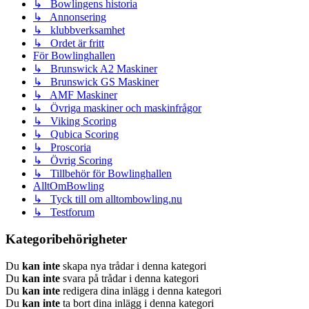
↳ Bowlingens historia
↳ Annonsering
↳ klubbverksamhet
↳ Ordet är fritt
För Bowlinghallen
↳ Brunswick A2 Maskiner
↳ Brunswick GS Maskiner
↳ AMF Maskiner
↳ Övriga maskiner och maskinfrågor
↳ Viking Scoring
↳ Qubica Scoring
↳ Proscoria
↳ Övrig Scoring
↳ Tillbehör för Bowlinghallen
AlltOmBowling
↳ Tyck till om alltombowling.nu
↳ Testforum
Kategoribehörigheter
Du
kan inte
skapa nya trådar i denna kategori
Du
kan inte
svara på trådar i denna kategori
Du
kan inte
redigera dina inlägg i denna kategori
Du
kan inte
ta bort dina inlägg i denna kategori