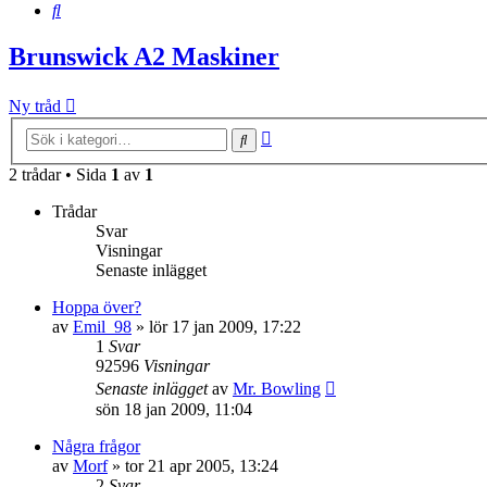
Sök
Brunswick A2 Maskiner
Ny tråd
Avancerad
Sök
sökning
2 trådar • Sida
1
av
1
Trådar
Svar
Visningar
Senaste inlägget
Hoppa över?
av
Emil_98
»
lör 17 jan 2009, 17:22
1
Svar
92596
Visningar
Senaste inlägget
av
Mr. Bowling
sön 18 jan 2009, 11:04
Några frågor
av
Morf
»
tor 21 apr 2005, 13:24
2
Svar