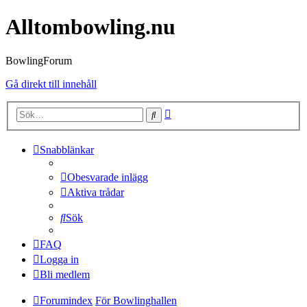
Alltombowling.nu
BowlingForum
Gå direkt till innehåll
Avancerad
Sök
sökning
Snabblänkar
Obesvarade inlägg
Aktiva trådar
Sök
FAQ
Logga in
Bli medlem
Forumindex
För Bowlinghallen