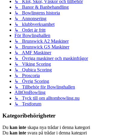
↳ Klot, Skor, Väskor och tillbehör
↳ Banor & Banbehandling
↳ Bowlingens historia
↳ Annonsering
↳ klubbverksamhet
↳ Ordet är fritt
För Bowlinghallen
↳ Brunswick A2 Maskiner
↳ Brunswick GS Maskiner
↳ AMF Maskiner
↳ Övriga maskiner och maskinfrågor
↳ Viking Scoring
↳ Qubica Scoring
↳ Proscoria
↳ Övrig Scoring
↳ Tillbehör för Bowlinghallen
AlltOmBowling
↳ Tyck till om alltombowling.nu
↳ Testforum
Kategoribehörigheter
Du
kan inte
skapa nya trådar i denna kategori
Du
kan inte
svara på trådar i denna kategori