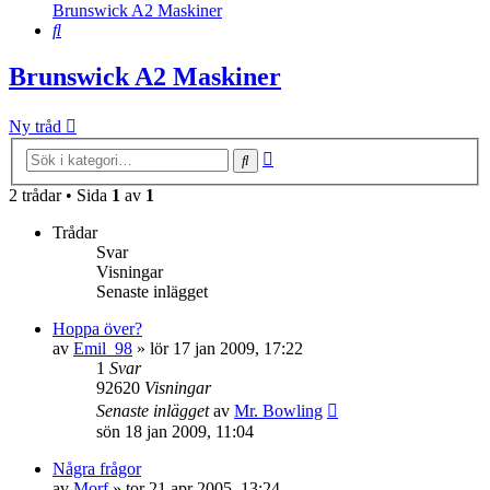
Brunswick A2 Maskiner
Sök
Brunswick A2 Maskiner
Ny tråd
Avancerad
Sök
sökning
2 trådar • Sida
1
av
1
Trådar
Svar
Visningar
Senaste inlägget
Hoppa över?
av
Emil_98
»
lör 17 jan 2009, 17:22
1
Svar
92620
Visningar
Senaste inlägget
av
Mr. Bowling
sön 18 jan 2009, 11:04
Några frågor
av
Morf
»
tor 21 apr 2005, 13:24