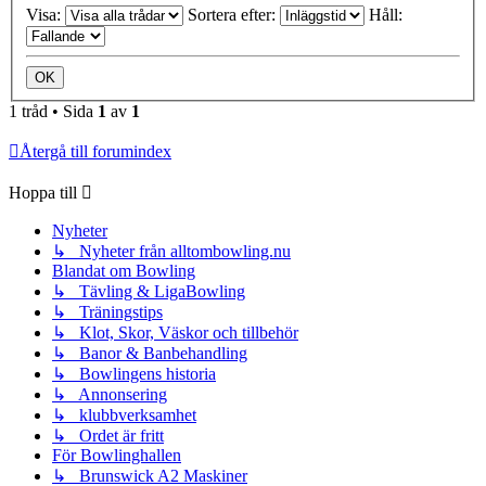
Visa:
Sortera efter:
Håll:
1 tråd • Sida
1
av
1
Återgå till forumindex
Hoppa till
Nyheter
↳ Nyheter från alltombowling.nu
Blandat om Bowling
↳ Tävling & LigaBowling
↳ Träningstips
↳ Klot, Skor, Väskor och tillbehör
↳ Banor & Banbehandling
↳ Bowlingens historia
↳ Annonsering
↳ klubbverksamhet
↳ Ordet är fritt
För Bowlinghallen
↳ Brunswick A2 Maskiner