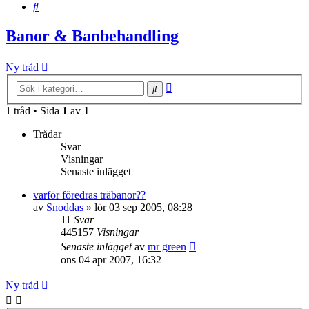
Sök
Banor & Banbehandling
Ny tråd
Avancerad
Sök
sökning
1 tråd • Sida
1
av
1
Trådar
Svar
Visningar
Senaste inlägget
varför föredras träbanor??
av
Snoddas
»
lör 03 sep 2005, 08:28
11
Svar
445157
Visningar
Senaste inlägget
av
mr green
ons 04 apr 2007, 16:32
Ny tråd