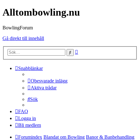
Alltombowling.nu
BowlingForum
Gå direkt till innehåll
Avancerad
Sök
sökning
Snabblänkar
Obesvarade inlägg
Aktiva trådar
Sök
FAQ
Logga in
Bli medlem
Forumindex
Blandat om Bowling
Banor & Banbehandling