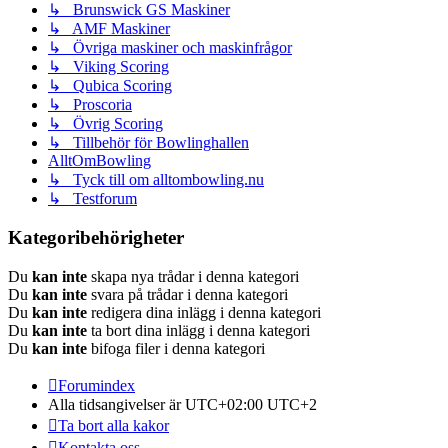
↳ Brunswick GS Maskiner
↳ AMF Maskiner
↳ Övriga maskiner och maskinfrågor
↳ Viking Scoring
↳ Qubica Scoring
↳ Proscoria
↳ Övrig Scoring
↳ Tillbehör för Bowlinghallen
AlltOmBowling
↳ Tyck till om alltombowling.nu
↳ Testforum
Kategoribehörigheter
Du
kan inte
skapa nya trådar i denna kategori
Du
kan inte
svara på trådar i denna kategori
Du
kan inte
redigera dina inlägg i denna kategori
Du
kan inte
ta bort dina inlägg i denna kategori
Du
kan inte
bifoga filer i denna kategori
Forumindex
Alla tidsangivelser är UTC+02:00 UTC+2
Ta bort alla kakor
Kontakta oss