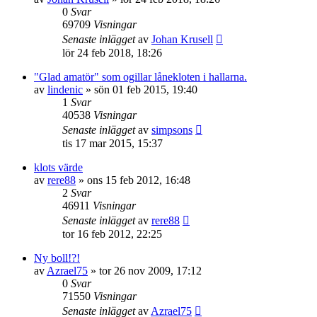
0
Svar
69709
Visningar
Senaste inlägget
av
Johan Krusell
lör 24 feb 2018, 18:26
"Glad amatör" som ogillar lånekloten i hallarna.
av
lindenic
»
sön 01 feb 2015, 19:40
1
Svar
40538
Visningar
Senaste inlägget
av
simpsons
tis 17 mar 2015, 15:37
klots värde
av
rere88
»
ons 15 feb 2012, 16:48
2
Svar
46911
Visningar
Senaste inlägget
av
rere88
tor 16 feb 2012, 22:25
Ny boll!?!
av
Azrael75
»
tor 26 nov 2009, 17:12
0
Svar
71550
Visningar
Senaste inlägget
av
Azrael75