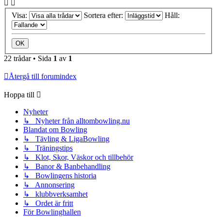
Visa:
Sortera efter:
Håll:
22 trådar • Sida
1
av
1
Återgå till forumindex
Hoppa till
Nyheter
↳ Nyheter från alltombowling.nu
Blandat om Bowling
↳ Tävling & LigaBowling
↳ Träningstips
↳ Klot, Skor, Väskor och tillbehör
↳ Banor & Banbehandling
↳ Bowlingens historia
↳ Annonsering
↳ klubbverksamhet
↳ Ordet är fritt
För Bowlinghallen