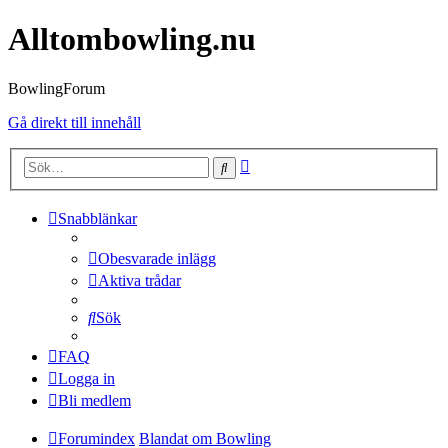
Alltombowling.nu
BowlingForum
Gå direkt till innehåll
Avancerad
Sök
sökning
Snabblänkar
Obesvarade inlägg
Aktiva trådar
Sök
FAQ
Logga in
Bli medlem
Forumindex
Blandat om Bowling