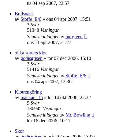
tis 04 sep 2007, 22:57
Bollsnack
av
Stoffe_E/6
»
ons 04 apr 2007, 15:51
3
Svar
51348
Visningar
Senaste inlägget
av
mr green
ons 11 apr 2007, 21:27
olika sorters klot
av
godisgrisen
»
tor 07 dec 2006, 15:10
3
Svar
51416
Visningar
Senaste inlägget
av
Stoffe_E/6
ons 04 apr 2007, 12:36
Klotrengöring
av
mackan_15
»
lör 14 okt 2006, 22:32
9
Svar
136945
Visningar
Senaste inlägget
av
Mr. Bowling
lör 16 dec 2006, 10:17
Skor
av
godisgrisen
»
mån 27 nov 2006, 18:06