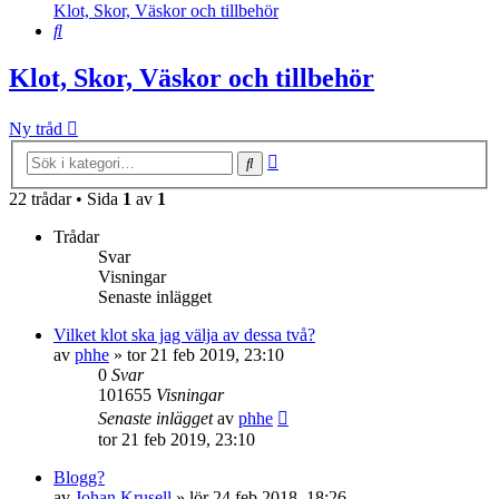
Klot, Skor, Väskor och tillbehör
Sök
Klot, Skor, Väskor och tillbehör
Ny tråd
Avancerad
Sök
sökning
22 trådar • Sida
1
av
1
Trådar
Svar
Visningar
Senaste inlägget
Vilket klot ska jag välja av dessa två?
av
phhe
»
tor 21 feb 2019, 23:10
0
Svar
101655
Visningar
Senaste inlägget
av
phhe
tor 21 feb 2019, 23:10
Blogg?
av
Johan Krusell
»
lör 24 feb 2018, 18:26