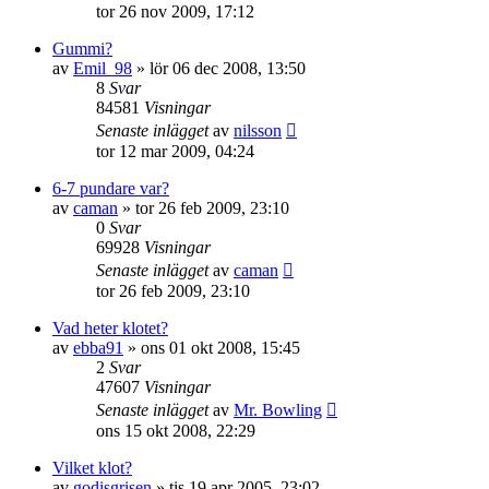
tor 26 nov 2009, 17:12
Gummi?
av
Emil_98
»
lör 06 dec 2008, 13:50
8
Svar
84581
Visningar
Senaste inlägget
av
nilsson
tor 12 mar 2009, 04:24
6-7 pundare var?
av
caman
»
tor 26 feb 2009, 23:10
0
Svar
69928
Visningar
Senaste inlägget
av
caman
tor 26 feb 2009, 23:10
Vad heter klotet?
av
ebba91
»
ons 01 okt 2008, 15:45
2
Svar
47607
Visningar
Senaste inlägget
av
Mr. Bowling
ons 15 okt 2008, 22:29
Vilket klot?
av
godisgrisen
»
tis 19 apr 2005, 23:02