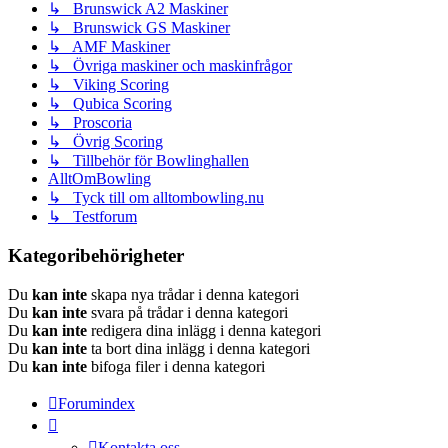
↳ Brunswick A2 Maskiner
↳ Brunswick GS Maskiner
↳ AMF Maskiner
↳ Övriga maskiner och maskinfrågor
↳ Viking Scoring
↳ Qubica Scoring
↳ Proscoria
↳ Övrig Scoring
↳ Tillbehör för Bowlinghallen
AlltOmBowling
↳ Tyck till om alltombowling.nu
↳ Testforum
Kategoribehörigheter
Du
kan inte
skapa nya trådar i denna kategori
Du
kan inte
svara på trådar i denna kategori
Du
kan inte
redigera dina inlägg i denna kategori
Du
kan inte
ta bort dina inlägg i denna kategori
Du
kan inte
bifoga filer i denna kategori
Forumindex
Kontakta oss