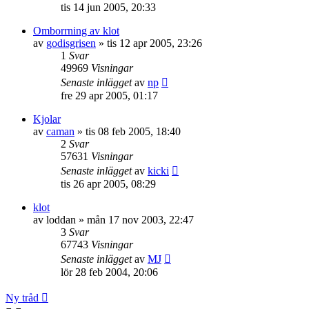
tis 14 jun 2005, 20:33
Omborrning av klot
av
godisgrisen
»
tis 12 apr 2005, 23:26
1
Svar
49969
Visningar
Senaste inlägget
av
np
fre 29 apr 2005, 01:17
Kjolar
av
caman
»
tis 08 feb 2005, 18:40
2
Svar
57631
Visningar
Senaste inlägget
av
kicki
tis 26 apr 2005, 08:29
klot
av
loddan
»
mån 17 nov 2003, 22:47
3
Svar
67743
Visningar
Senaste inlägget
av
MJ
lör 28 feb 2004, 20:06
Ny tråd