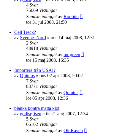
4
Svar
75669
Visningar
Senaste inlägget
av
Roobiin
tor 31 jul 2008, 21:50
Cell Treck?
av
Svenne_Nord
»
ons 14 maj 2008, 12:31
2
Svar
48918
Visningar
Senaste inlägget
av
mr green
tor 15 maj 2008, 16:35
Importera från USA!?
av
Quintus
»
ons 02 apr 2008, 20:02
7
Svar
83771
Visningar
Senaste inlägget
av
Quintus
lör 05 apr 2008, 12:36
blanka kontra matta klot
av
godisgrisen
»
tis 21 aug 2007, 12:34
5
Svar
66162
Visningar
Senaste inlägget
av
OldRaven