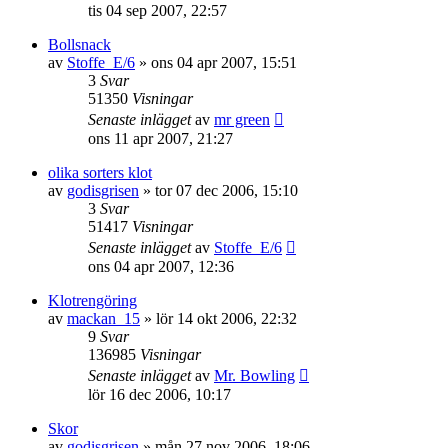
tis 04 sep 2007, 22:57
Bollsnack
av
Stoffe_E/6
»
ons 04 apr 2007, 15:51
3
Svar
51350
Visningar
Senaste inlägget
av
mr green
ons 11 apr 2007, 21:27
olika sorters klot
av
godisgrisen
»
tor 07 dec 2006, 15:10
3
Svar
51417
Visningar
Senaste inlägget
av
Stoffe_E/6
ons 04 apr 2007, 12:36
Klotrengöring
av
mackan_15
»
lör 14 okt 2006, 22:32
9
Svar
136985
Visningar
Senaste inlägget
av
Mr. Bowling
lör 16 dec 2006, 10:17
Skor
av
godisgrisen
»
mån 27 nov 2006, 18:06