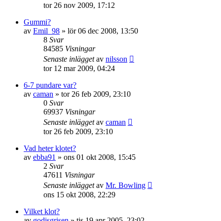
tor 26 nov 2009, 17:12
Gummi?
av
Emil_98
»
lör 06 dec 2008, 13:50
8
Svar
84585
Visningar
Senaste inlägget
av
nilsson
tor 12 mar 2009, 04:24
6-7 pundare var?
av
caman
»
tor 26 feb 2009, 23:10
0
Svar
69937
Visningar
Senaste inlägget
av
caman
tor 26 feb 2009, 23:10
Vad heter klotet?
av
ebba91
»
ons 01 okt 2008, 15:45
2
Svar
47611
Visningar
Senaste inlägget
av
Mr. Bowling
ons 15 okt 2008, 22:29
Vilket klot?
av
godisgrisen
»
tis 19 apr 2005, 23:02