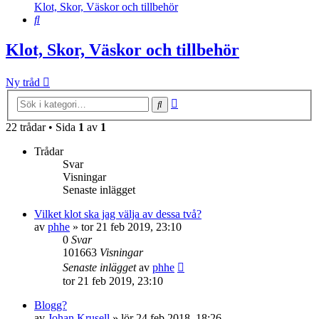
Klot, Skor, Väskor och tillbehör
Sök
Klot, Skor, Väskor och tillbehör
Ny tråd
Avancerad
Sök
sökning
22 trådar • Sida
1
av
1
Trådar
Svar
Visningar
Senaste inlägget
Vilket klot ska jag välja av dessa två?
av
phhe
»
tor 21 feb 2019, 23:10
0
Svar
101663
Visningar
Senaste inlägget
av
phhe
tor 21 feb 2019, 23:10
Blogg?
av
Johan Krusell
»
lör 24 feb 2018, 18:26