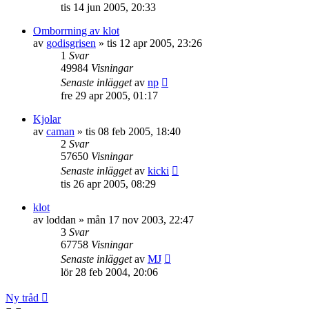
tis 14 jun 2005, 20:33
Omborrning av klot
av
godisgrisen
»
tis 12 apr 2005, 23:26
1
Svar
49984
Visningar
Senaste inlägget
av
np
fre 29 apr 2005, 01:17
Kjolar
av
caman
»
tis 08 feb 2005, 18:40
2
Svar
57650
Visningar
Senaste inlägget
av
kicki
tis 26 apr 2005, 08:29
klot
av
loddan
»
mån 17 nov 2003, 22:47
3
Svar
67758
Visningar
Senaste inlägget
av
MJ
lör 28 feb 2004, 20:06
Ny tråd