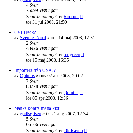
4
Svar
75699
Visningar
Senaste inlägget
av
Roobiin
tor 31 jul 2008, 21:50
Cell Treck?
av
Svenne_Nord
»
ons 14 maj 2008, 12:31
2
Svar
48926
Visningar
Senaste inlägget
av
mr green
tor 15 maj 2008, 16:35
Importera från USA!?
av
Quintus
»
ons 02 apr 2008, 20:02
7
Svar
83778
Visningar
Senaste inlägget
av
Quintus
lör 05 apr 2008, 12:36
blanka kontra matta klot
av
godisgrisen
»
tis 21 aug 2007, 12:34
5
Svar
66166
Visningar
Senaste inlägget
av
OldRaven