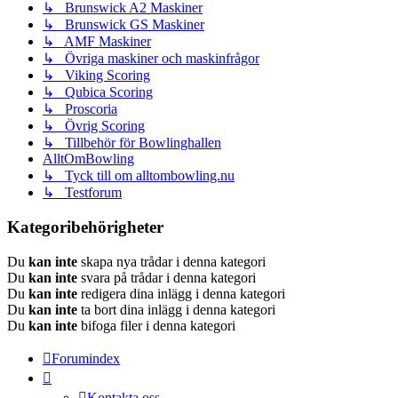
↳ Brunswick A2 Maskiner
↳ Brunswick GS Maskiner
↳ AMF Maskiner
↳ Övriga maskiner och maskinfrågor
↳ Viking Scoring
↳ Qubica Scoring
↳ Proscoria
↳ Övrig Scoring
↳ Tillbehör för Bowlinghallen
AlltOmBowling
↳ Tyck till om alltombowling.nu
↳ Testforum
Kategoribehörigheter
Du
kan inte
skapa nya trådar i denna kategori
Du
kan inte
svara på trådar i denna kategori
Du
kan inte
redigera dina inlägg i denna kategori
Du
kan inte
ta bort dina inlägg i denna kategori
Du
kan inte
bifoga filer i denna kategori
Forumindex
Kontakta oss