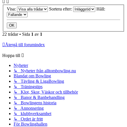
Visa:
Sortera efter:
Håll:
22 trådar • Sida
1
av
1
Återgå till forumindex
Hoppa till
Nyheter
↳ Nyheter från alltombowling.nu
Blandat om Bowling
↳ Tävling & LigaBowling
↳ Träningstips
↳ Klot, Skor, Väskor och tillbehör
↳ Banor & Banbehandling
↳ Bowlingens historia
↳ Annonsering
↳ klubbverksamhet
↳ Ordet är fritt
För Bowlinghallen