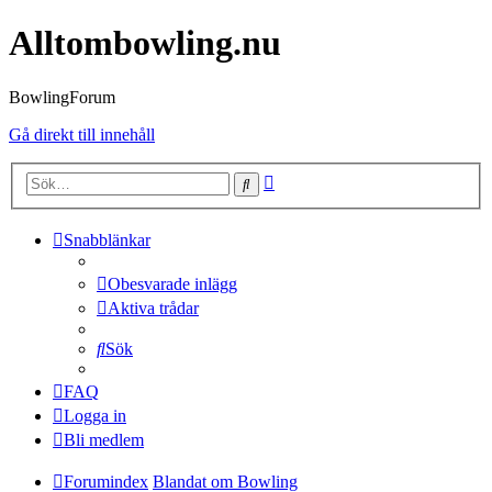
Alltombowling.nu
BowlingForum
Gå direkt till innehåll
Avancerad
Sök
sökning
Snabblänkar
Obesvarade inlägg
Aktiva trådar
Sök
FAQ
Logga in
Bli medlem
Forumindex
Blandat om Bowling