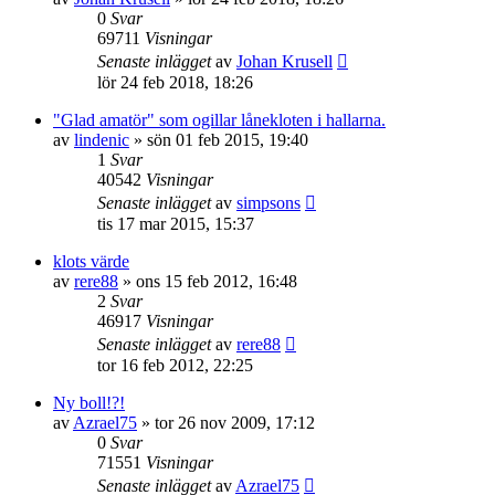
0
Svar
69711
Visningar
Senaste inlägget
av
Johan Krusell
lör 24 feb 2018, 18:26
"Glad amatör" som ogillar lånekloten i hallarna.
av
lindenic
»
sön 01 feb 2015, 19:40
1
Svar
40542
Visningar
Senaste inlägget
av
simpsons
tis 17 mar 2015, 15:37
klots värde
av
rere88
»
ons 15 feb 2012, 16:48
2
Svar
46917
Visningar
Senaste inlägget
av
rere88
tor 16 feb 2012, 22:25
Ny boll!?!
av
Azrael75
»
tor 26 nov 2009, 17:12
0
Svar
71551
Visningar
Senaste inlägget
av
Azrael75