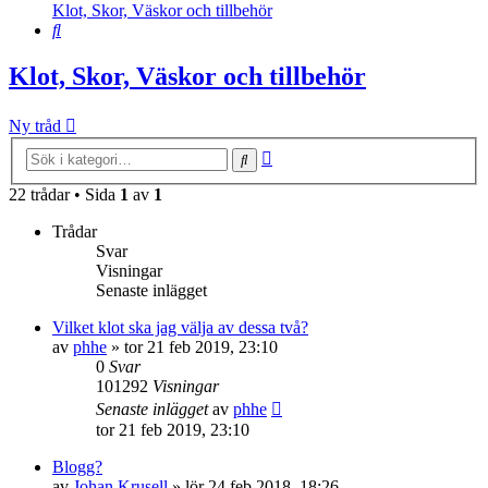
Klot, Skor, Väskor och tillbehör
Sök
Klot, Skor, Väskor och tillbehör
Ny tråd
Avancerad
Sök
sökning
22 trådar • Sida
1
av
1
Trådar
Svar
Visningar
Senaste inlägget
Vilket klot ska jag välja av dessa två?
av
phhe
»
tor 21 feb 2019, 23:10
0
Svar
101292
Visningar
Senaste inlägget
av
phhe
tor 21 feb 2019, 23:10
Blogg?
av
Johan Krusell
»
lör 24 feb 2018, 18:26