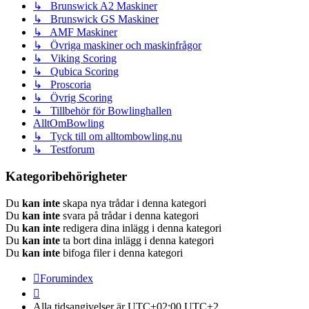
↳ Brunswick A2 Maskiner
↳ Brunswick GS Maskiner
↳ AMF Maskiner
↳ Övriga maskiner och maskinfrågor
↳ Viking Scoring
↳ Qubica Scoring
↳ Proscoria
↳ Övrig Scoring
↳ Tillbehör för Bowlinghallen
AlltOmBowling
↳ Tyck till om alltombowling.nu
↳ Testforum
Kategoribehörigheter
Du
kan inte
skapa nya trådar i denna kategori
Du
kan inte
svara på trådar i denna kategori
Du
kan inte
redigera dina inlägg i denna kategori
Du
kan inte
ta bort dina inlägg i denna kategori
Du
kan inte
bifoga filer i denna kategori
Forumindex
Alla tidsangivelser är UTC+02:00 UTC+2