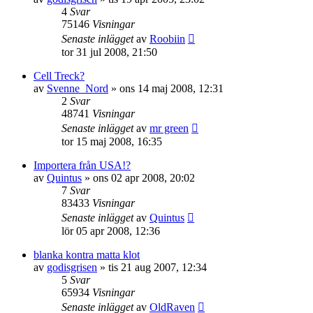
4
Svar
75146
Visningar
Senaste inlägget
av
Roobiin
tor 31 jul 2008, 21:50
Cell Treck?
av
Svenne_Nord
»
ons 14 maj 2008, 12:31
2
Svar
48741
Visningar
Senaste inlägget
av
mr green
tor 15 maj 2008, 16:35
Importera från USA!?
av
Quintus
»
ons 02 apr 2008, 20:02
7
Svar
83433
Visningar
Senaste inlägget
av
Quintus
lör 05 apr 2008, 12:36
blanka kontra matta klot
av
godisgrisen
»
tis 21 aug 2007, 12:34
5
Svar
65934
Visningar
Senaste inlägget
av
OldRaven