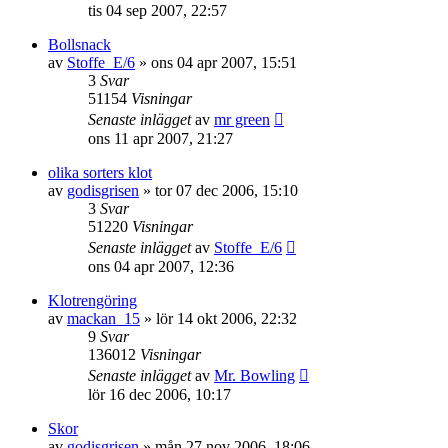
tis 04 sep 2007, 22:57
Bollsnack
av
Stoffe_E/6
»
ons 04 apr 2007, 15:51
3
Svar
51154
Visningar
Senaste inlägget
av
mr green
ons 11 apr 2007, 21:27
olika sorters klot
av
godisgrisen
»
tor 07 dec 2006, 15:10
3
Svar
51220
Visningar
Senaste inlägget
av
Stoffe_E/6
ons 04 apr 2007, 12:36
Klotrengöring
av
mackan_15
»
lör 14 okt 2006, 22:32
9
Svar
136012
Visningar
Senaste inlägget
av
Mr. Bowling
lör 16 dec 2006, 10:17
Skor
av
godisgrisen
»
mån 27 nov 2006, 18:06