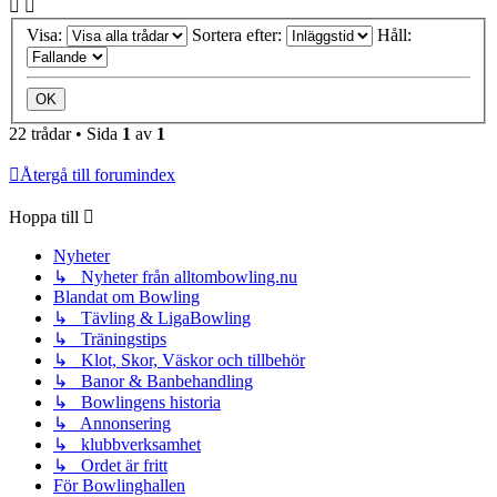
Visa:
Sortera efter:
Håll:
22 trådar • Sida
1
av
1
Återgå till forumindex
Hoppa till
Nyheter
↳ Nyheter från alltombowling.nu
Blandat om Bowling
↳ Tävling & LigaBowling
↳ Träningstips
↳ Klot, Skor, Väskor och tillbehör
↳ Banor & Banbehandling
↳ Bowlingens historia
↳ Annonsering
↳ klubbverksamhet
↳ Ordet är fritt
För Bowlinghallen