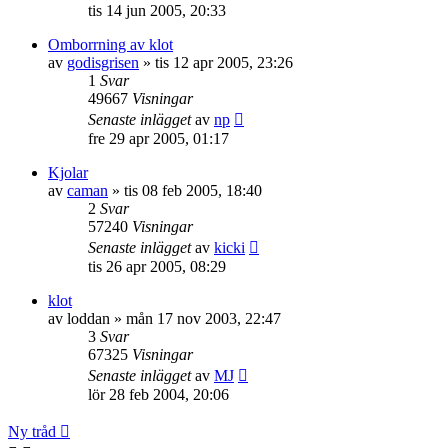
tis 14 jun 2005, 20:33
Omborrning av klot
av
godisgrisen
»
tis 12 apr 2005, 23:26
1
Svar
49667
Visningar
Senaste inlägget
av
np
fre 29 apr 2005, 01:17
Kjolar
av
caman
»
tis 08 feb 2005, 18:40
2
Svar
57240
Visningar
Senaste inlägget
av
kicki
tis 26 apr 2005, 08:29
klot
av
loddan
»
mån 17 nov 2003, 22:47
3
Svar
67325
Visningar
Senaste inlägget
av
MJ
lör 28 feb 2004, 20:06
Ny tråd