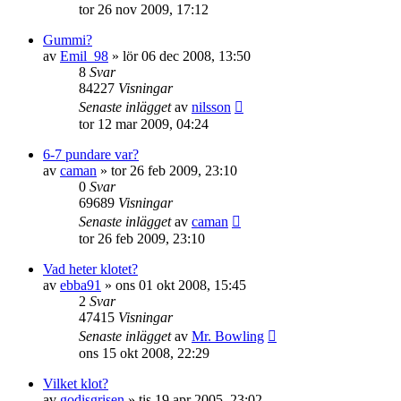
tor 26 nov 2009, 17:12
Gummi?
av
Emil_98
»
lör 06 dec 2008, 13:50
8
Svar
84227
Visningar
Senaste inlägget
av
nilsson
tor 12 mar 2009, 04:24
6-7 pundare var?
av
caman
»
tor 26 feb 2009, 23:10
0
Svar
69689
Visningar
Senaste inlägget
av
caman
tor 26 feb 2009, 23:10
Vad heter klotet?
av
ebba91
»
ons 01 okt 2008, 15:45
2
Svar
47415
Visningar
Senaste inlägget
av
Mr. Bowling
ons 15 okt 2008, 22:29
Vilket klot?
av
godisgrisen
»
tis 19 apr 2005, 23:02