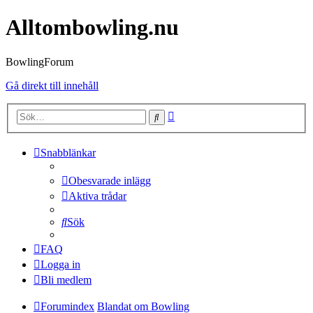
Alltombowling.nu
BowlingForum
Gå direkt till innehåll
Avancerad
Sök
sökning
Snabblänkar
Obesvarade inlägg
Aktiva trådar
Sök
FAQ
Logga in
Bli medlem
Forumindex
Blandat om Bowling