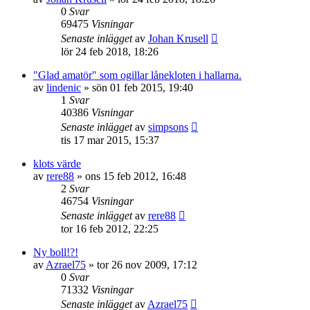
0
Svar
69475
Visningar
Senaste inlägget
av
Johan Krusell
lör 24 feb 2018, 18:26
"Glad amatör" som ogillar lånekloten i hallarna.
av
lindenic
»
sön 01 feb 2015, 19:40
1
Svar
40386
Visningar
Senaste inlägget
av
simpsons
tis 17 mar 2015, 15:37
klots värde
av
rere88
»
ons 15 feb 2012, 16:48
2
Svar
46754
Visningar
Senaste inlägget
av
rere88
tor 16 feb 2012, 22:25
Ny boll!?!
av
Azrael75
»
tor 26 nov 2009, 17:12
0
Svar
71332
Visningar
Senaste inlägget
av
Azrael75