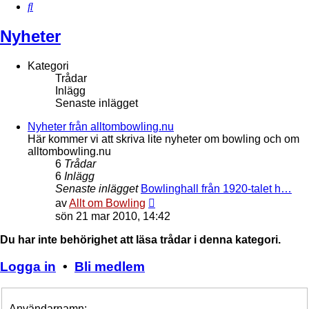
Sök
Nyheter
Kategori
Trådar
Inlägg
Senaste inlägget
Nyheter från alltombowling.nu
Här kommer vi att skriva lite nyheter om bowling och om
alltombowling.nu
6
Trådar
6
Inlägg
Senaste inlägget
Bowlinghall från 1920-talet h…
Gå
av
Allt om Bowling
till
sön 21 mar 2010, 14:42
det
senaste
Du har inte behörighet att läsa trådar i denna kategori.
inlägget
Logga in
•
Bli medlem
Användarnamn: