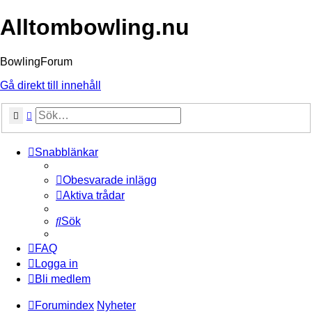
Alltombowling.nu
BowlingForum
Gå direkt till innehåll
Sök
Avancerad sökning
Snabblänkar
Obesvarade inlägg
Aktiva trådar
Sök
FAQ
Logga in
Bli medlem
Forumindex
Nyheter