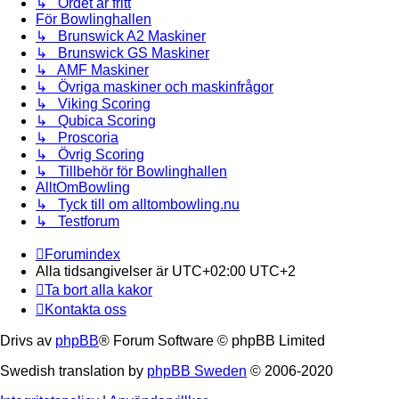
↳ Ordet är fritt
För Bowlinghallen
↳ Brunswick A2 Maskiner
↳ Brunswick GS Maskiner
↳ AMF Maskiner
↳ Övriga maskiner och maskinfrågor
↳ Viking Scoring
↳ Qubica Scoring
↳ Proscoria
↳ Övrig Scoring
↳ Tillbehör för Bowlinghallen
AlltOmBowling
↳ Tyck till om alltombowling.nu
↳ Testforum
Forumindex
Alla tidsangivelser är UTC+02:00 UTC+2
Ta bort alla kakor
Kontakta oss
Drivs av
phpBB
® Forum Software © phpBB Limited
Swedish translation by
phpBB Sweden
© 2006-2020