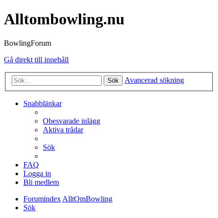
Alltombowling.nu
BowlingForum
Gå direkt till innehåll
Avancerad sökning
Sök
Snabblänkar
Obesvarade inlägg
Aktiva trådar
Sök
FAQ
Logga in
Bli medlem
Forumindex
AlltOmBowling
Sök