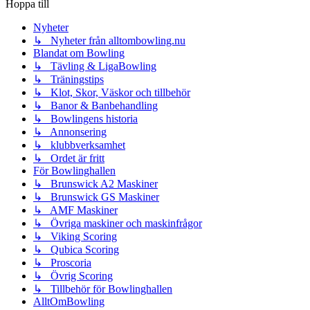
Hoppa till
Nyheter
↳ Nyheter från alltombowling.nu
Blandat om Bowling
↳ Tävling & LigaBowling
↳ Träningstips
↳ Klot, Skor, Väskor och tillbehör
↳ Banor & Banbehandling
↳ Bowlingens historia
↳ Annonsering
↳ klubbverksamhet
↳ Ordet är fritt
För Bowlinghallen
↳ Brunswick A2 Maskiner
↳ Brunswick GS Maskiner
↳ AMF Maskiner
↳ Övriga maskiner och maskinfrågor
↳ Viking Scoring
↳ Qubica Scoring
↳ Proscoria
↳ Övrig Scoring
↳ Tillbehör för Bowlinghallen
AlltOmBowling