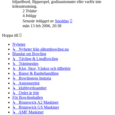
biljardbord, flipperspel, godisautomater eller varför inte
köksutrustning.
2
Trådar
4
Inlägg
Gå
Senaste inlägget
av
Snoddas
till
mån 13 feb 2006, 20:38
det
senaste
Hoppa till
inlägget
Nyheter
↳ Nyheter från alltombowling.nu
Blandat om Bowling
↳ Tävling & LigaBowling
↳ Träningstips
↳ Klot, Skor, Väskor och tillbehör
↳ Banor & Banbehandling
↳ Bowlingens historia
↳ Annonsering
↳ klubbverksamhet
↳ Ordet är fritt
För Bowlinghallen
↳ Brunswick A2 Maskiner
↳ Brunswick GS Maskiner
↳ AMF Maskiner