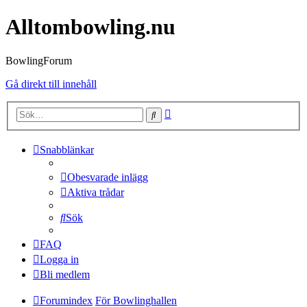
Alltombowling.nu
BowlingForum
Gå direkt till innehåll
Avancerad
Sök
sökning
Snabblänkar
Obesvarade inlägg
Aktiva trådar
Sök
FAQ
Logga in
Bli medlem
Forumindex
För Bowlinghallen