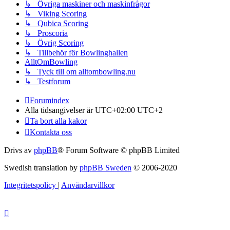
↳ Övriga maskiner och maskinfrågor
↳ Viking Scoring
↳ Qubica Scoring
↳ Proscoria
↳ Övrig Scoring
↳ Tillbehör för Bowlinghallen
AlltOmBowling
↳ Tyck till om alltombowling.nu
↳ Testforum
Forumindex
Alla tidsangivelser är UTC+02:00 UTC+2
Ta bort alla kakor
Kontakta oss
Drivs av
phpBB
® Forum Software © phpBB Limited
Swedish translation by
phpBB Sweden
© 2006-2020
Integritetspolicy
|
Användarvillkor