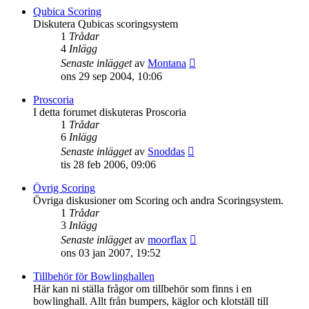
senaste
Qubica Scoring
inlägget
Diskutera Qubicas scoringsystem
1
Trådar
4
Inlägg
Gå
Senaste inlägget
av
Montana
till
ons 29 sep 2004, 10:06
det
senaste
Proscoria
inlägget
I detta forumet diskuteras Proscoria
1
Trådar
6
Inlägg
Gå
Senaste inlägget
av
Snoddas
till
tis 28 feb 2006, 09:06
det
senaste
Övrig Scoring
inlägget
Övriga diskusioner om Scoring och andra Scoringsystem.
1
Trådar
3
Inlägg
Gå
Senaste inlägget
av
moorflax
till
ons 03 jan 2007, 19:52
det
senaste
Tillbehör för Bowlinghallen
inlägget
Här kan ni ställa frågor om tillbehör som finns i en
bowlinghall. Allt från bumpers, käglor och klotställ till