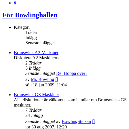
Sök
För Bowlinghallen
Kategori
Trådar
Inlägg
Senaste inlägget
Brunswick A2 Maskiner
Diskutera A2 Maskinerna.
2
Trådar
5
Inlägg
Senaste inlägget
Re: Hoppa över?
Gå
av
Mr. Bowling
till
sön 18 jan 2009, 11:04
det
senaste
Brunswick GS Maskiner
inlägget
Alla diskutioner är välkomna som handlar om Brunswicks GS
maskiner.
7
Trådar
24
Inlägg
Gå
Senaste inlägget
av
BowlingStickan
till
tor 30 aug 2007, 12:29