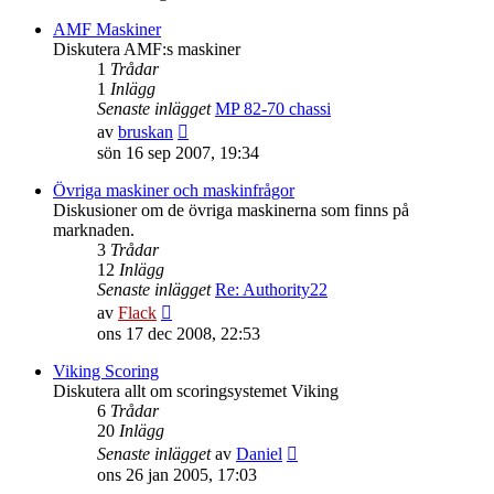
det
senaste
AMF Maskiner
inlägget
Diskutera AMF:s maskiner
1
Trådar
1
Inlägg
Senaste inlägget
MP 82-70 chassi
Gå
av
bruskan
till
sön 16 sep 2007, 19:34
det
senaste
Övriga maskiner och maskinfrågor
inlägget
Diskusioner om de övriga maskinerna som finns på
marknaden.
3
Trådar
12
Inlägg
Senaste inlägget
Re: Authority22
Gå
av
Flack
till
ons 17 dec 2008, 22:53
det
senaste
Viking Scoring
inlägget
Diskutera allt om scoringsystemet Viking
6
Trådar
20
Inlägg
Gå
Senaste inlägget
av
Daniel
till
ons 26 jan 2005, 17:03
det