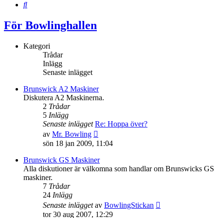
Sök
För Bowlinghallen
Kategori
Trådar
Inlägg
Senaste inlägget
Brunswick A2 Maskiner
Diskutera A2 Maskinerna.
2
Trådar
5
Inlägg
Senaste inlägget
Re: Hoppa över?
Gå
av
Mr. Bowling
till
sön 18 jan 2009, 11:04
det
senaste
Brunswick GS Maskiner
inlägget
Alla diskutioner är välkomna som handlar om Brunswicks GS
maskiner.
7
Trådar
24
Inlägg
Gå
Senaste inlägget
av
BowlingStickan
till
tor 30 aug 2007, 12:29