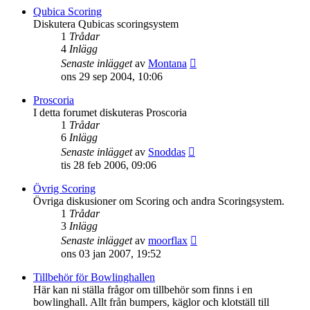
senaste
Qubica Scoring
inlägget
Diskutera Qubicas scoringsystem
1
Trådar
4
Inlägg
Gå
Senaste inlägget
av
Montana
till
ons 29 sep 2004, 10:06
det
senaste
Proscoria
inlägget
I detta forumet diskuteras Proscoria
1
Trådar
6
Inlägg
Gå
Senaste inlägget
av
Snoddas
till
tis 28 feb 2006, 09:06
det
senaste
Övrig Scoring
inlägget
Övriga diskusioner om Scoring och andra Scoringsystem.
1
Trådar
3
Inlägg
Gå
Senaste inlägget
av
moorflax
till
ons 03 jan 2007, 19:52
det
senaste
Tillbehör för Bowlinghallen
inlägget
Här kan ni ställa frågor om tillbehör som finns i en
bowlinghall. Allt från bumpers, käglor och klotställ till