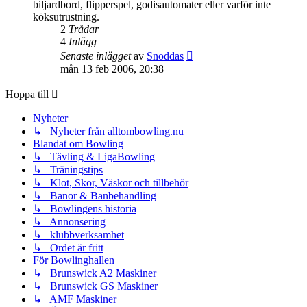
biljardbord, flipperspel, godisautomater eller varför inte
köksutrustning.
2
Trådar
4
Inlägg
Gå
Senaste inlägget
av
Snoddas
till
mån 13 feb 2006, 20:38
det
senaste
Hoppa till
inlägget
Nyheter
↳ Nyheter från alltombowling.nu
Blandat om Bowling
↳ Tävling & LigaBowling
↳ Träningstips
↳ Klot, Skor, Väskor och tillbehör
↳ Banor & Banbehandling
↳ Bowlingens historia
↳ Annonsering
↳ klubbverksamhet
↳ Ordet är fritt
För Bowlinghallen
↳ Brunswick A2 Maskiner
↳ Brunswick GS Maskiner
↳ AMF Maskiner