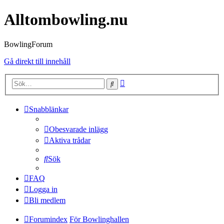
Alltombowling.nu
BowlingForum
Gå direkt till innehåll
Avancerad
Sök
sökning
Snabblänkar
Obesvarade inlägg
Aktiva trådar
Sök
FAQ
Logga in
Bli medlem
Forumindex
För Bowlinghallen