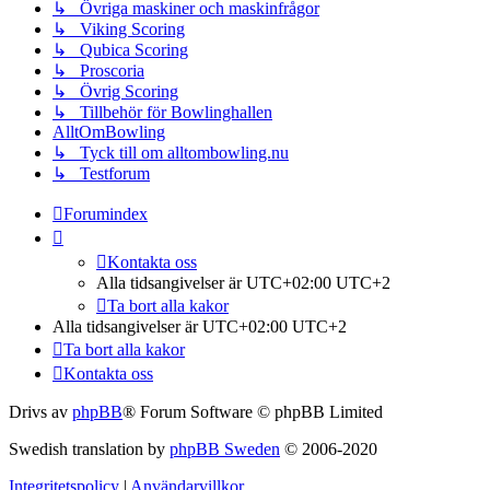
↳ Övriga maskiner och maskinfrågor
↳ Viking Scoring
↳ Qubica Scoring
↳ Proscoria
↳ Övrig Scoring
↳ Tillbehör för Bowlinghallen
AlltOmBowling
↳ Tyck till om alltombowling.nu
↳ Testforum
Forumindex
Kontakta oss
Alla tidsangivelser är UTC+02:00 UTC+2
Ta bort alla kakor
Alla tidsangivelser är UTC+02:00 UTC+2
Ta bort alla kakor
Kontakta oss
Drivs av
phpBB
® Forum Software © phpBB Limited
Swedish translation by
phpBB Sweden
© 2006-2020
Integritetspolicy
|
Användarvillkor