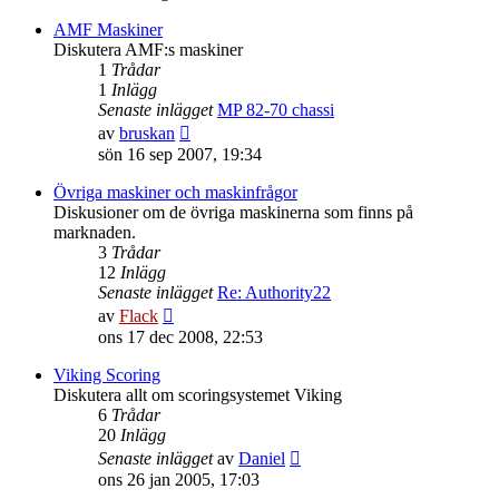
det
senaste
AMF Maskiner
inlägget
Diskutera AMF:s maskiner
1
Trådar
1
Inlägg
Senaste inlägget
MP 82-70 chassi
Gå
av
bruskan
till
sön 16 sep 2007, 19:34
det
senaste
Övriga maskiner och maskinfrågor
inlägget
Diskusioner om de övriga maskinerna som finns på
marknaden.
3
Trådar
12
Inlägg
Senaste inlägget
Re: Authority22
Gå
av
Flack
till
ons 17 dec 2008, 22:53
det
senaste
Viking Scoring
inlägget
Diskutera allt om scoringsystemet Viking
6
Trådar
20
Inlägg
Gå
Senaste inlägget
av
Daniel
till
ons 26 jan 2005, 17:03
det