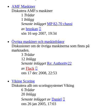
det
senaste
AMF Maskiner
inlägget
Diskutera AMF:s maskiner
1
Trådar
1
Inlägg
Senaste inlägget
MP 82-70 chassi
Gå
av
bruskan
till
sön 16 sep 2007, 19:34
det
senaste
Övriga maskiner och maskinfrågor
inlägget
Diskusioner om de övriga maskinerna som finns på
marknaden.
3
Trådar
12
Inlägg
Senaste inlägget
Re: Authority22
Gå
av
Flack
till
ons 17 dec 2008, 22:53
det
senaste
Viking Scoring
inlägget
Diskutera allt om scoringsystemet Viking
6
Trådar
20
Inlägg
Gå
Senaste inlägget
av
Daniel
till
ons 26 jan 2005, 17:03
det