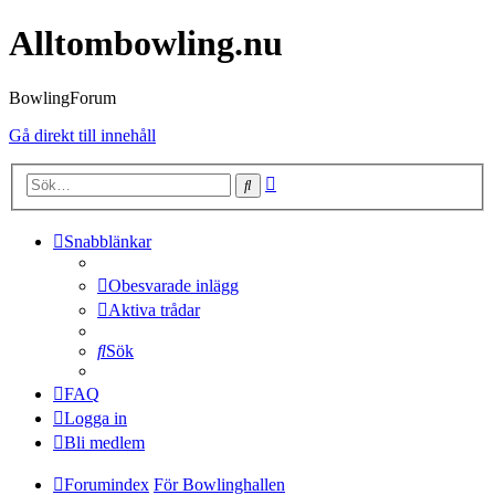
Alltombowling.nu
BowlingForum
Gå direkt till innehåll
Avancerad
Sök
sökning
Snabblänkar
Obesvarade inlägg
Aktiva trådar
Sök
FAQ
Logga in
Bli medlem
Forumindex
För Bowlinghallen