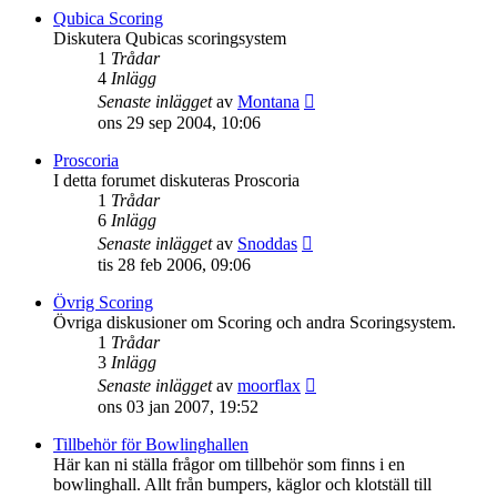
senaste
Qubica Scoring
inlägget
Diskutera Qubicas scoringsystem
1
Trådar
4
Inlägg
Gå
Senaste inlägget
av
Montana
till
ons 29 sep 2004, 10:06
det
senaste
Proscoria
inlägget
I detta forumet diskuteras Proscoria
1
Trådar
6
Inlägg
Gå
Senaste inlägget
av
Snoddas
till
tis 28 feb 2006, 09:06
det
senaste
Övrig Scoring
inlägget
Övriga diskusioner om Scoring och andra Scoringsystem.
1
Trådar
3
Inlägg
Gå
Senaste inlägget
av
moorflax
till
ons 03 jan 2007, 19:52
det
senaste
Tillbehör för Bowlinghallen
inlägget
Här kan ni ställa frågor om tillbehör som finns i en
bowlinghall. Allt från bumpers, käglor och klotställ till