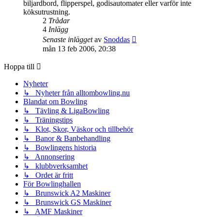
biljardbord, flipperspel, godisautomater eller varför inte
köksutrustning.
2
Trådar
4
Inlägg
Gå
Senaste inlägget
av
Snoddas
till
mån 13 feb 2006, 20:38
det
senaste
Hoppa till
inlägget
Nyheter
↳ Nyheter från alltombowling.nu
Blandat om Bowling
↳ Tävling & LigaBowling
↳ Träningstips
↳ Klot, Skor, Väskor och tillbehör
↳ Banor & Banbehandling
↳ Bowlingens historia
↳ Annonsering
↳ klubbverksamhet
↳ Ordet är fritt
För Bowlinghallen
↳ Brunswick A2 Maskiner
↳ Brunswick GS Maskiner
↳ AMF Maskiner