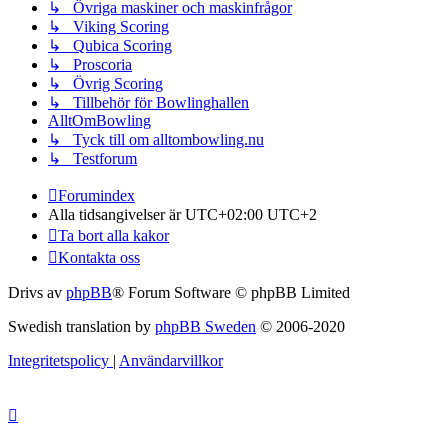
↳ Övriga maskiner och maskinfrågor
↳ Viking Scoring
↳ Qubica Scoring
↳ Proscoria
↳ Övrig Scoring
↳ Tillbehör för Bowlinghallen
AlltOmBowling
↳ Tyck till om alltombowling.nu
↳ Testforum
Forumindex
Alla tidsangivelser är UTC+02:00 UTC+2
Ta bort alla kakor
Kontakta oss
Drivs av
phpBB
® Forum Software © phpBB Limited
Swedish translation by
phpBB Sweden
© 2006-2020
Integritetspolicy
|
Användarvillkor