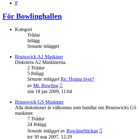
Sök
För Bowlinghallen
Kategori
Trådar
Inlägg
Senaste inlägget
Brunswick A2 Maskiner
Diskutera A2 Maskinerna.
2
Trådar
5
Inlägg
Senaste inlägget
Re: Hoppa över?
Gå
av
Mr. Bowling
till
sön 18 jan 2009, 11:04
det
senaste
Brunswick GS Maskiner
inlägget
Alla diskutioner är välkomna som handlar om Brunswicks GS
maskiner.
7
Trådar
24
Inlägg
Gå
Senaste inlägget
av
BowlingStickan
till
tor 30 aug 2007, 12:29