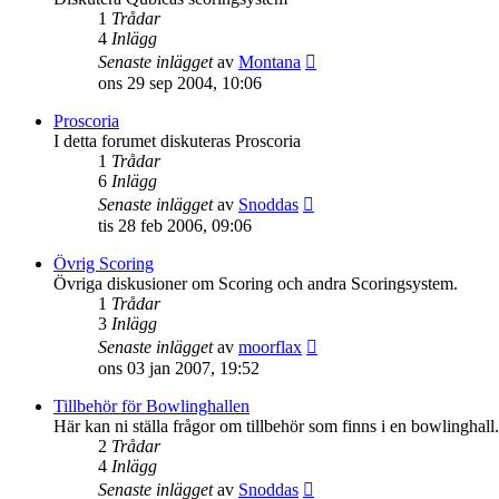
1
Trådar
4
Inlägg
Gå
Senaste inlägget
av
Montana
till
ons 29 sep 2004, 10:06
det
senaste
Proscoria
inlägget
I detta forumet diskuteras Proscoria
1
Trådar
6
Inlägg
Gå
Senaste inlägget
av
Snoddas
till
tis 28 feb 2006, 09:06
det
senaste
Övrig Scoring
inlägget
Övriga diskusioner om Scoring och andra Scoringsystem.
1
Trådar
3
Inlägg
Gå
Senaste inlägget
av
moorflax
till
ons 03 jan 2007, 19:52
det
senaste
Tillbehör för Bowlinghallen
inlägget
Här kan ni ställa frågor om tillbehör som finns i en bowlinghall. 
2
Trådar
4
Inlägg
Gå
Senaste inlägget
av
Snoddas