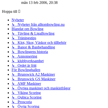
till
mån 13 feb 2006, 20:38
det
senaste
Hoppa till
inlägget
Nyheter
↳ Nyheter från alltombowling.nu
Blandat om Bowling
↳ Tävling & LigaBowling
↳ Träningstips
↳ Klot, Skor, Väskor och tillbehör
↳ Banor & Banbehandling
↳ Bowlingens historia
↳ Annonsering
↳ klubbverksamhet
↳ Ordet är fritt
För Bowlinghallen
↳ Brunswick A2 Maskiner
↳ Brunswick GS Maskiner
↳ AMF Maskiner
↳ Övriga maskiner och maskinfrågor
↳ Viking Scoring
↳ Qubica Scoring
↳ Proscoria
↳ Övrig Scoring