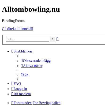
Alltombowling.nu
BowlingForum
Gå direkt till innehåll
Avancerad
Sök
sökning
Snabblänkar
Obesvarade inlägg
Aktiva trådar
Sök
FAQ
Logga in
Bli medlem
Forumindex
För Bowlinghallen