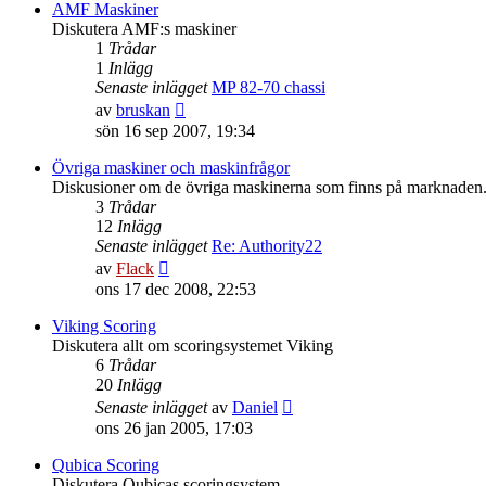
senaste
AMF Maskiner
inlägget
Diskutera AMF:s maskiner
1
Trådar
1
Inlägg
Senaste inlägget
MP 82-70 chassi
Gå
av
bruskan
till
sön 16 sep 2007, 19:34
det
senaste
Övriga maskiner och maskinfrågor
inlägget
Diskusioner om de övriga maskinerna som finns på marknaden
3
Trådar
12
Inlägg
Senaste inlägget
Re: Authority22
Gå
av
Flack
till
ons 17 dec 2008, 22:53
det
senaste
Viking Scoring
inlägget
Diskutera allt om scoringsystemet Viking
6
Trådar
20
Inlägg
Gå
Senaste inlägget
av
Daniel
till
ons 26 jan 2005, 17:03
det
senaste
Qubica Scoring
inlägget
Diskutera Qubicas scoringsystem