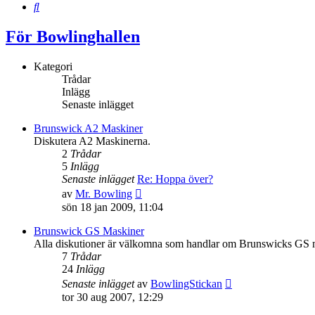
Sök
För Bowlinghallen
Kategori
Trådar
Inlägg
Senaste inlägget
Brunswick A2 Maskiner
Diskutera A2 Maskinerna.
2
Trådar
5
Inlägg
Senaste inlägget
Re: Hoppa över?
Gå
av
Mr. Bowling
till
sön 18 jan 2009, 11:04
det
senaste
Brunswick GS Maskiner
inlägget
Alla diskutioner är välkomna som handlar om Brunswicks GS 
7
Trådar
24
Inlägg
Gå
Senaste inlägget
av
BowlingStickan
till
tor 30 aug 2007, 12:29
det