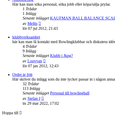
inlägget
Här kan man söka personal, söka jobb eller köpa/sälja prylar.
1
Trådar
1
Inlägg
Senaste inlägget
KAUFMAN BALL BALANCE SCA
Gå
av
Mellis
till
lör 07 jul 2012, 21:43
det
senaste
klubbverksamhet
inlägget
här kan man få kontakt med Bowlingklubbar och diskutera idée
4
Trådar
9
Inlägg
Senaste inlägget
Klubb i Jkpg?
Gå
av
Loovvan
till
lör 07 jan 2012, 12:43
det
senaste
Ordet är fritt
inlägget
Här skriver du inlägg som du inte tycker passar in i någon anna
32
Trådar
113
Inlägg
Senaste inlägget
Personal till bowlinghall
Gå
av
Stefan J
till
tis 29 mar 2022, 17:02
det
senaste
Hoppa till