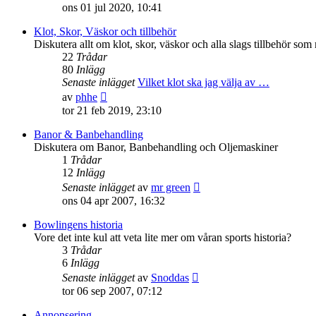
till
ons 01 jul 2020, 10:41
det
senaste
Klot, Skor, Väskor och tillbehör
inlägget
Diskutera allt om klot, skor, väskor och alla slags tillbehör so
22
Trådar
80
Inlägg
Senaste inlägget
Vilket klot ska jag välja av …
Gå
av
phhe
till
tor 21 feb 2019, 23:10
det
senaste
Banor & Banbehandling
inlägget
Diskutera om Banor, Banbehandling och Oljemaskiner
1
Trådar
12
Inlägg
Gå
Senaste inlägget
av
mr green
till
ons 04 apr 2007, 16:32
det
senaste
Bowlingens historia
inlägget
Vore det inte kul att veta lite mer om våran sports historia?
3
Trådar
6
Inlägg
Gå
Senaste inlägget
av
Snoddas
till
tor 06 sep 2007, 07:12
det
senaste
Annonsering