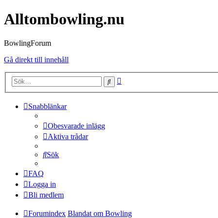
Alltombowling.nu
BowlingForum
Gå direkt till innehåll
Avancerad
Sök
sökning
Snabblänkar
Obesvarade inlägg
Aktiva trådar
Sök
FAQ
Logga in
Bli medlem
Forumindex
Blandat om Bowling