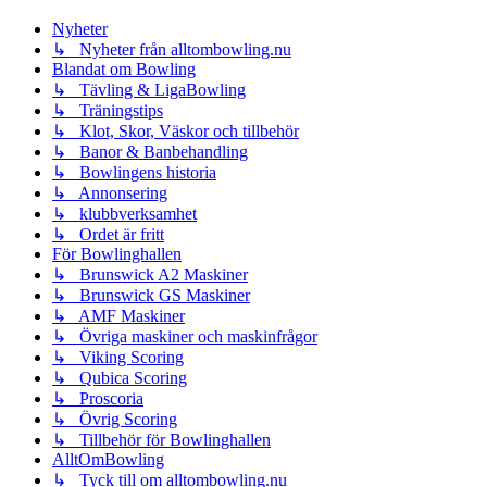
inlägget
Nyheter
↳ Nyheter från alltombowling.nu
Blandat om Bowling
↳ Tävling & LigaBowling
↳ Träningstips
↳ Klot, Skor, Väskor och tillbehör
↳ Banor & Banbehandling
↳ Bowlingens historia
↳ Annonsering
↳ klubbverksamhet
↳ Ordet är fritt
För Bowlinghallen
↳ Brunswick A2 Maskiner
↳ Brunswick GS Maskiner
↳ AMF Maskiner
↳ Övriga maskiner och maskinfrågor
↳ Viking Scoring
↳ Qubica Scoring
↳ Proscoria
↳ Övrig Scoring
↳ Tillbehör för Bowlinghallen
AlltOmBowling
↳ Tyck till om alltombowling.nu