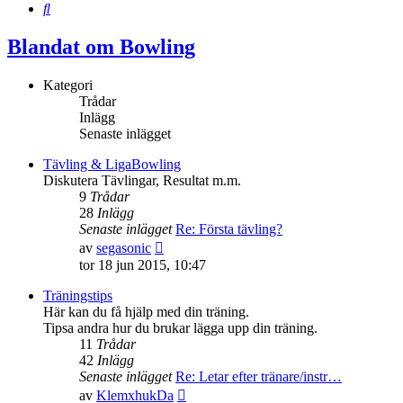
Sök
Blandat om Bowling
Kategori
Trådar
Inlägg
Senaste inlägget
Tävling & LigaBowling
Diskutera Tävlingar, Resultat m.m.
9
Trådar
28
Inlägg
Senaste inlägget
Re: Första tävling?
Gå
av
segasonic
till
tor 18 jun 2015, 10:47
det
senaste
Träningstips
inlägget
Här kan du få hjälp med din träning.
Tipsa andra hur du brukar lägga upp din träning.
11
Trådar
42
Inlägg
Senaste inlägget
Re: Letar efter tränare/instr…
Gå
av
KlemxhukDa