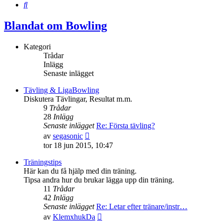
Sök
Blandat om Bowling
Kategori
Trådar
Inlägg
Senaste inlägget
Tävling & LigaBowling
Diskutera Tävlingar, Resultat m.m.
9
Trådar
28
Inlägg
Senaste inlägget
Re: Första tävling?
Gå
av
segasonic
till
tor 18 jun 2015, 10:47
det
senaste
Träningstips
inlägget
Här kan du få hjälp med din träning.
Tipsa andra hur du brukar lägga upp din träning.
11
Trådar
42
Inlägg
Senaste inlägget
Re: Letar efter tränare/instr…
Gå
av
KlemxhukDa