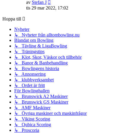
Gå
av
Stefan J
till
tis 29 mar 2022, 17:02
det
senaste
Hoppa till
inlägget
Nyheter
↳ Nyheter från alltombowling.nu
Blandat om Bowling
↳ Tävling & LigaBowling
↳ Träningstips
↳ Klot, Skor, Väskor och tillbehör
↳ Banor & Banbehandling
↳ Bowlingens historia
↳ Annonsering
↳ klubbverksamhet
↳ Ordet är fritt
För Bowlinghallen
↳ Brunswick A2 Maskiner
↳ Brunswick GS Maskiner
↳ AMF Maskiner
↳ Övriga maskiner och maskinfrågor
↳ Viking Scoring
↳ Qubica Scoring
↳ Proscoria