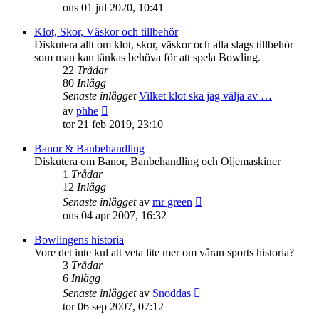
till
ons 01 jul 2020, 10:41
det
senaste
Klot, Skor, Väskor och tillbehör
inlägget
Diskutera allt om klot, skor, väskor och alla slags tillbehör
som man kan tänkas behöva för att spela Bowling.
22
Trådar
80
Inlägg
Senaste inlägget
Vilket klot ska jag välja av …
Gå
av
phhe
till
tor 21 feb 2019, 23:10
det
senaste
Banor & Banbehandling
inlägget
Diskutera om Banor, Banbehandling och Oljemaskiner
1
Trådar
12
Inlägg
Gå
Senaste inlägget
av
mr green
till
ons 04 apr 2007, 16:32
det
senaste
Bowlingens historia
inlägget
Vore det inte kul att veta lite mer om våran sports historia?
3
Trådar
6
Inlägg
Gå
Senaste inlägget
av
Snoddas
till
tor 06 sep 2007, 07:12
det