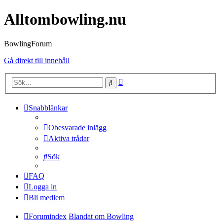
Alltombowling.nu
BowlingForum
Gå direkt till innehåll
Avancerad
Sök
sökning
Snabblänkar
Obesvarade inlägg
Aktiva trådar
Sök
FAQ
Logga in
Bli medlem
Forumindex
Blandat om Bowling