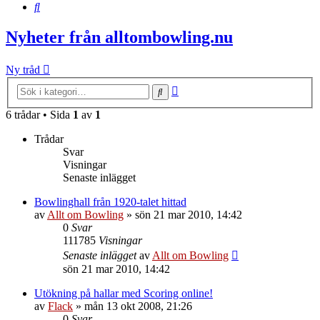
Sök
Nyheter från alltombowling.nu
Ny tråd
Avancerad
Sök
sökning
6 trådar • Sida
1
av
1
Trådar
Svar
Visningar
Senaste inlägget
Bowlinghall från 1920-talet hittad
av
Allt om Bowling
»
sön 21 mar 2010, 14:42
0
Svar
111785
Visningar
Senaste inlägget
av
Allt om Bowling
sön 21 mar 2010, 14:42
Utökning på hallar med Scoring online!
av
Flack
»
mån 13 okt 2008, 21:26
0
Svar