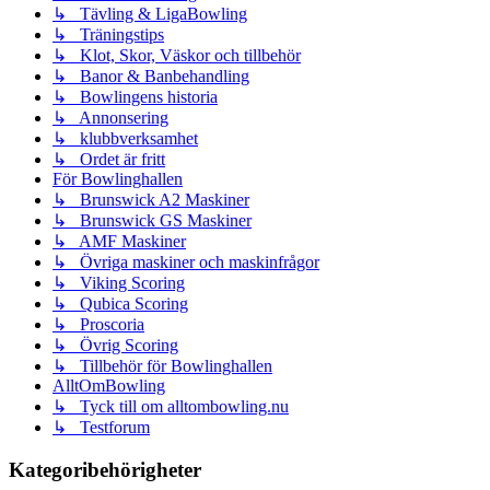
↳ Tävling & LigaBowling
↳ Träningstips
↳ Klot, Skor, Väskor och tillbehör
↳ Banor & Banbehandling
↳ Bowlingens historia
↳ Annonsering
↳ klubbverksamhet
↳ Ordet är fritt
För Bowlinghallen
↳ Brunswick A2 Maskiner
↳ Brunswick GS Maskiner
↳ AMF Maskiner
↳ Övriga maskiner och maskinfrågor
↳ Viking Scoring
↳ Qubica Scoring
↳ Proscoria
↳ Övrig Scoring
↳ Tillbehör för Bowlinghallen
AlltOmBowling
↳ Tyck till om alltombowling.nu
↳ Testforum
Kategoribehörigheter