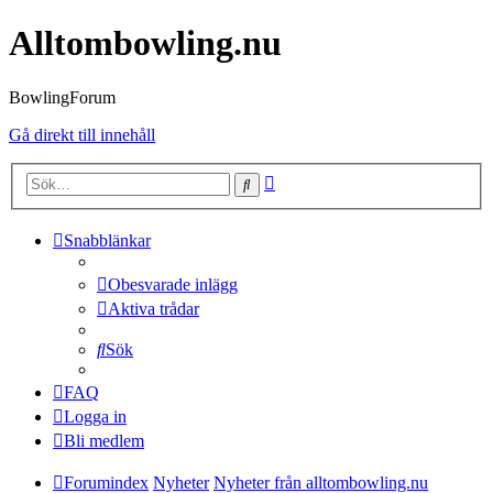
Alltombowling.nu
BowlingForum
Gå direkt till innehåll
Avancerad
Sök
sökning
Snabblänkar
Obesvarade inlägg
Aktiva trådar
Sök
FAQ
Logga in
Bli medlem
Forumindex
Nyheter
Nyheter från alltombowling.nu