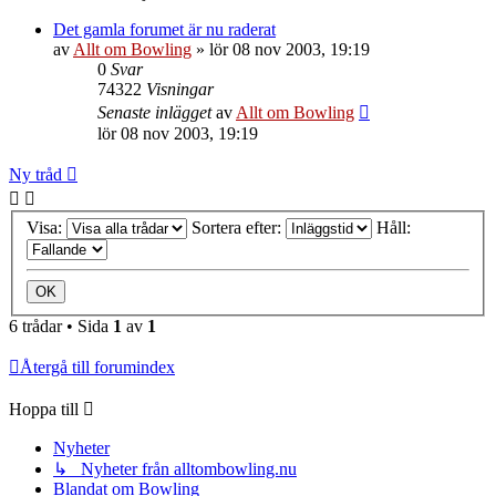
Det gamla forumet är nu raderat
av
Allt om Bowling
»
lör 08 nov 2003, 19:19
0
Svar
74322
Visningar
Senaste inlägget
av
Allt om Bowling
lör 08 nov 2003, 19:19
Ny tråd
Visa:
Sortera efter:
Håll:
6 trådar • Sida
1
av
1
Återgå till forumindex
Hoppa till
Nyheter
↳ Nyheter från alltombowling.nu
Blandat om Bowling