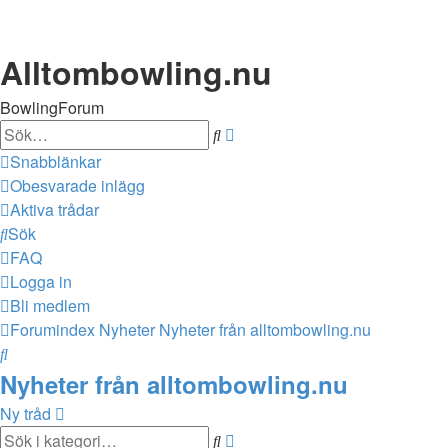
Alltombowling.nu
BowlingForum
Sök
Avancerad
sökning
Snabblänkar
Obesvarade inlägg
Aktiva trådar
Sök
FAQ
Logga in
Bli medlem
Forumindex
Nyheter
Nyheter från alltombowling.nu
Sök
Nyheter från alltombowling.nu
Ny tråd
Sök
Avancerad