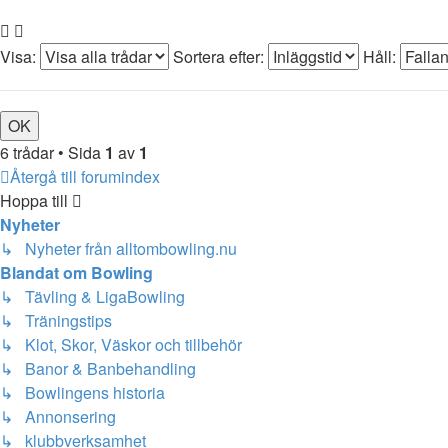
Visa:
Sortera efter:
Håll:
6 trådar • Sida
1
av
1
Återgå till forumindex
Hoppa till
Nyheter
↳ Nyheter från alltombowling.nu
Blandat om Bowling
↳ Tävling & LigaBowling
↳ Träningstips
↳ Klot, Skor, Väskor och tillbehör
↳ Banor & Banbehandling
↳ Bowlingens historia
↳ Annonsering
↳ klubbverksamhet