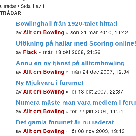
sökning
6 trådar • Sida
1
av
1
TRÅDAR
Bowlinghall från 1920-talet hittad
av
Allt om Bowling
»
sön 21 mar 2010, 14:42
Utökning på hallar med Scoring online
av
Flack
»
mån 13 okt 2008, 21:26
Ännu en ny tjänst på alltombowling
av
Allt om Bowling
»
mån 24 dec 2007, 12:34
Ny Mjukvara i forumet
av
Allt om Bowling
»
lör 13 okt 2007, 22:37
Numera måste man vara medlem i for
av
Allt om Bowling
»
tor 22 jan 2004, 11:51
Det gamla forumet är nu raderat
av
Allt om Bowling
»
lör 08 nov 2003, 19:19