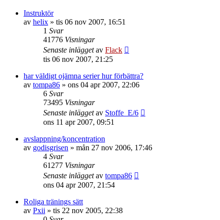
Instruktör
av
helix
»
tis 06 nov 2007, 16:51
1
Svar
41776
Visningar
Senaste inlägget
av
Flack
tis 06 nov 2007, 21:25
har väldigt ojämna serier hur förbättra?
av
tompa86
»
ons 04 apr 2007, 22:06
6
Svar
73495
Visningar
Senaste inlägget
av
Stoffe_E/6
ons 11 apr 2007, 09:51
avslappning/koncentration
av
godisgrisen
»
mån 27 nov 2006, 17:46
4
Svar
61277
Visningar
Senaste inlägget
av
tompa86
ons 04 apr 2007, 21:54
Roliga tränings sätt
av
Pxii
»
tis 22 nov 2005, 22:38
0
Svar