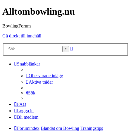
Alltombowling.nu
BowlingForum
Gå direkt till innehåll
Avancerad
Sök
sökning
Snabblänkar
Obesvarade inlägg
Aktiva trådar
Sök
FAQ
Logga in
Bli medlem
Forumindex
Blandat om Bowling
Träningstips