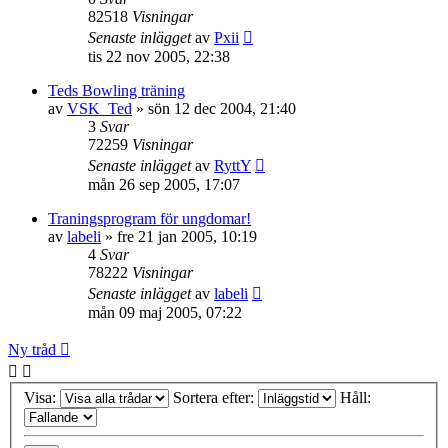
82518
Visningar
Senaste inlägget
av
Pxii
tis 22 nov 2005, 22:38
Teds Bowling träning
av
VSK_Ted
»
sön 12 dec 2004, 21:40
3
Svar
72259
Visningar
Senaste inlägget
av
RyttY
mån 26 sep 2005, 17:07
Traningsprogram för ungdomar!
av
labeli
»
fre 21 jan 2005, 10:19
4
Svar
78222
Visningar
Senaste inlägget
av
labeli
mån 09 maj 2005, 07:22
Ny tråd
Visa:
Sortera efter:
Håll: