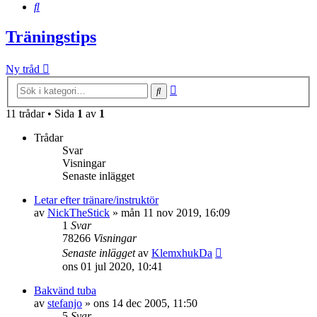
Sök
Träningstips
Ny tråd
Avancerad
Sök
sökning
11 trådar • Sida
1
av
1
Trådar
Svar
Visningar
Senaste inlägget
Letar efter tränare/instruktör
av
NickTheStick
»
mån 11 nov 2019, 16:09
1
Svar
78266
Visningar
Senaste inlägget
av
KlemxhukDa
ons 01 jul 2020, 10:41
Bakvänd tuba
av
stefanjo
»
ons 14 dec 2005, 11:50
5
Svar