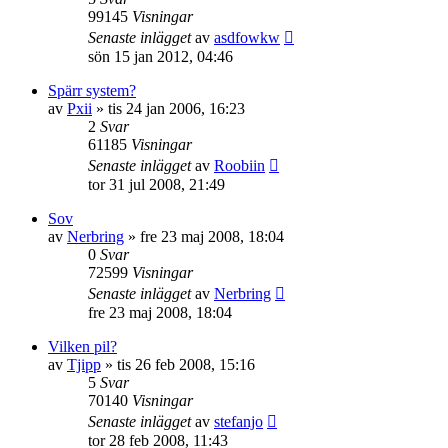
99145
Visningar
Senaste inlägget
av
asdfowkw
sön 15 jan 2012, 04:46
Spärr system?
av
Pxii
»
tis 24 jan 2006, 16:23
2
Svar
61185
Visningar
Senaste inlägget
av
Roobiin
tor 31 jul 2008, 21:49
Sov
av
Nerbring
»
fre 23 maj 2008, 18:04
0
Svar
72599
Visningar
Senaste inlägget
av
Nerbring
fre 23 maj 2008, 18:04
Vilken pil?
av
Tjipp
»
tis 26 feb 2008, 15:16
5
Svar
70140
Visningar
Senaste inlägget
av
stefanjo
tor 28 feb 2008, 11:43