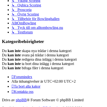
↳ Viking Scoring
↳ Qubica Scoring
↳ Proscoria
↳ Övrig Scoring
↳ Tillbehör för Bowlinghallen
AlltOmBowling
↳ Tyck till om alltombowling.nu
↳ Testforum
Kategoribehörigheter
Du
kan inte
skapa nya trådar i denna kategori
Du
kan inte
svara på trådar i denna kategori
Du
kan inte
redigera dina inlägg i denna kategori
Du
kan inte
ta bort dina inlägg i denna kategori
Du
kan inte
bifoga filer i denna kategori
Forumindex
Alla tidsangivelser är UTC+02:00 UTC+2
Ta bort alla kakor
Kontakta oss
Drivs av
phpBB
® Forum Software © phpBB Limited