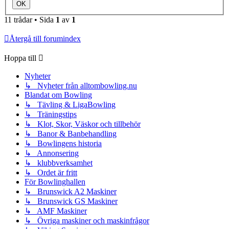
11 trådar • Sida
1
av
1
Återgå till forumindex
Hoppa till
Nyheter
↳ Nyheter från alltombowling.nu
Blandat om Bowling
↳ Tävling & LigaBowling
↳ Träningstips
↳ Klot, Skor, Väskor och tillbehör
↳ Banor & Banbehandling
↳ Bowlingens historia
↳ Annonsering
↳ klubbverksamhet
↳ Ordet är fritt
För Bowlinghallen
↳ Brunswick A2 Maskiner
↳ Brunswick GS Maskiner
↳ AMF Maskiner
↳ Övriga maskiner och maskinfrågor