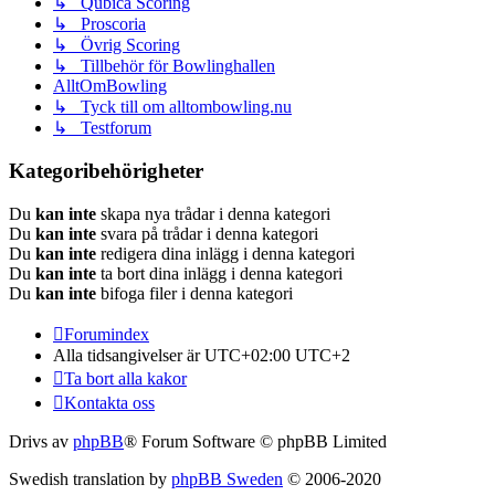
↳ Qubica Scoring
↳ Proscoria
↳ Övrig Scoring
↳ Tillbehör för Bowlinghallen
AlltOmBowling
↳ Tyck till om alltombowling.nu
↳ Testforum
Kategoribehörigheter
Du
kan inte
skapa nya trådar i denna kategori
Du
kan inte
svara på trådar i denna kategori
Du
kan inte
redigera dina inlägg i denna kategori
Du
kan inte
ta bort dina inlägg i denna kategori
Du
kan inte
bifoga filer i denna kategori
Forumindex
Alla tidsangivelser är UTC+02:00 UTC+2
Ta bort alla kakor
Kontakta oss
Drivs av
phpBB
® Forum Software © phpBB Limited
Swedish translation by
phpBB Sweden
© 2006-2020