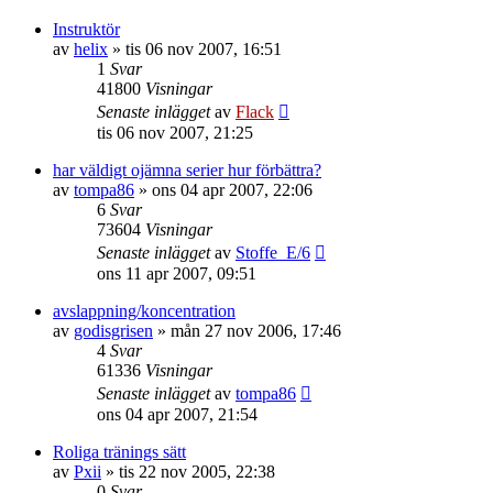
Instruktör
av
helix
»
tis 06 nov 2007, 16:51
1
Svar
41800
Visningar
Senaste inlägget
av
Flack
tis 06 nov 2007, 21:25
har väldigt ojämna serier hur förbättra?
av
tompa86
»
ons 04 apr 2007, 22:06
6
Svar
73604
Visningar
Senaste inlägget
av
Stoffe_E/6
ons 11 apr 2007, 09:51
avslappning/koncentration
av
godisgrisen
»
mån 27 nov 2006, 17:46
4
Svar
61336
Visningar
Senaste inlägget
av
tompa86
ons 04 apr 2007, 21:54
Roliga tränings sätt
av
Pxii
»
tis 22 nov 2005, 22:38
0
Svar