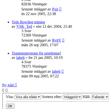
82636
Visningar
Senaste inlägget
av
Pxii
tis 22 nov 2005, 22:38
Teds Bowling träning
av
VSK_Ted
»
sön 12 dec 2004, 21:40
3
Svar
72369
Visningar
Senaste inlägget
av
RyttY
mån 26 sep 2005, 17:07
Traningsprogram för ungdomar!
av
labeli
»
fre 21 jan 2005, 10:19
4
Svar
78375
Visningar
Senaste inlägget
av
labeli
mån 09 maj 2005, 07:22
Ny tråd
Visa:
Sortera efter:
Håll: