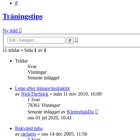
Sök
Träningstips
Ny tråd
Avancerad
Sök
sökning
11 trådar • Sida
1
av
1
Trådar
Svar
Visningar
Senaste inlägget
Letar efter tränare/instruktör
av
NickTheStick
»
mån 11 nov 2019, 16:09
1
Svar
78361
Visningar
Senaste inlägget
av
KlemxhukDa
ons 01 jul 2020, 10:41
Bakvänd tuba
av
stefanjo
»
ons 14 dec 2005, 11:50
5
Svar