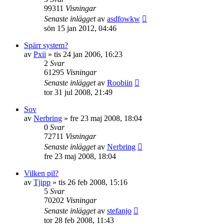
99311
Visningar
Senaste inlägget
av
asdfowkw
sön 15 jan 2012, 04:46
Spärr system?
av
Pxii
»
tis 24 jan 2006, 16:23
2
Svar
61295
Visningar
Senaste inlägget
av
Roobiin
tor 31 jul 2008, 21:49
Sov
av
Nerbring
»
fre 23 maj 2008, 18:04
0
Svar
72711
Visningar
Senaste inlägget
av
Nerbring
fre 23 maj 2008, 18:04
Vilken pil?
av
Tjipp
»
tis 26 feb 2008, 15:16
5
Svar
70202
Visningar
Senaste inlägget
av
stefanjo
tor 28 feb 2008, 11:43