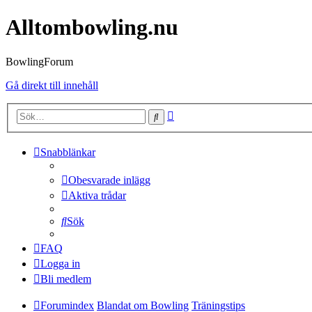
Alltombowling.nu
BowlingForum
Gå direkt till innehåll
Avancerad
Sök
sökning
Snabblänkar
Obesvarade inlägg
Aktiva trådar
Sök
FAQ
Logga in
Bli medlem
Forumindex
Blandat om Bowling
Träningstips