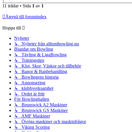
11 trådar • Sida
1
av
1
Återgå till forumindex
Hoppa till
Nyheter
↳ Nyheter från alltombowling.nu
Blandat om Bowling
↳ Tävling & LigaBowling
↳ Träningstips
↳ Klot, Skor, Väskor och tillbehör
↳ Banor & Banbehandling
↳ Bowlingens historia
↳ Annonsering
↳ klubbverksamhet
↳ Ordet är fritt
För Bowlinghallen
↳ Brunswick A2 Maskiner
↳ Brunswick GS Maskiner
↳ AMF Maskiner
↳ Övriga maskiner och maskinfrågor
↳ Viking Scoring