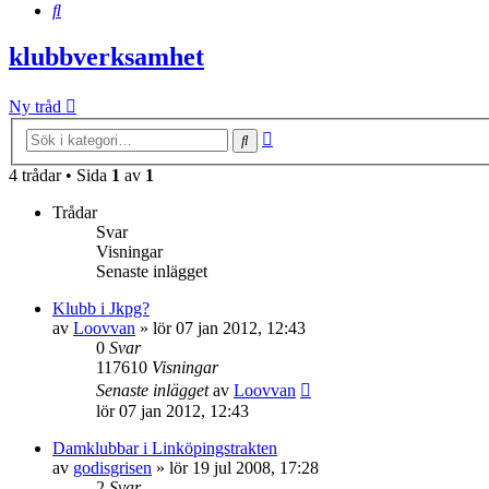
Sök
klubbverksamhet
Ny tråd
Avancerad
Sök
sökning
4 trådar • Sida
1
av
1
Trådar
Svar
Visningar
Senaste inlägget
Klubb i Jkpg?
av
Loovvan
»
lör 07 jan 2012, 12:43
0
Svar
117610
Visningar
Senaste inlägget
av
Loovvan
lör 07 jan 2012, 12:43
Damklubbar i Linköpingstrakten
av
godisgrisen
»
lör 19 jul 2008, 17:28
2
Svar