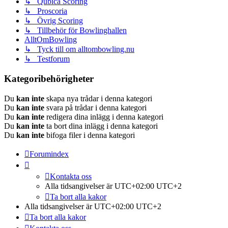
↳ Qubica Scoring
↳ Proscoria
↳ Övrig Scoring
↳ Tillbehör för Bowlinghallen
AlltOmBowling
↳ Tyck till om alltombowling.nu
↳ Testforum
Kategoribehörigheter
Du
kan inte
skapa nya trådar i denna kategori
Du
kan inte
svara på trådar i denna kategori
Du
kan inte
redigera dina inlägg i denna kategori
Du
kan inte
ta bort dina inlägg i denna kategori
Du
kan inte
bifoga filer i denna kategori
Forumindex
Kontakta oss
Alla tidsangivelser är UTC+02:00 UTC+2
Ta bort alla kakor
Alla tidsangivelser är UTC+02:00 UTC+2
Ta bort alla kakor