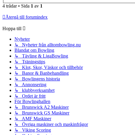
4 trådar • Sida
1
av
1
Återgå till forumindex
Hoppa till
Nyheter
↳ Nyheter från alltombowling.nu
Blandat om Bowling
↳ Tävling & LigaBowling
↳ Träningstips
↳ Klot, Skor, Väskor och tillbehör
↳ Banor & Banbehandling
↳ Bowlingens historia
↳ Annonsering
↳ klubbverksamhet
↳ Ordet är fritt
För Bowlinghallen
↳ Brunswick A2 Maskiner
↳ Brunswick GS Maskiner
↳ AMF Maskiner
↳ Övriga maskiner och maskinfrågor
↳ Viking Scoring