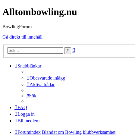
Alltombowling.nu
BowlingForum
Gå direkt till innehåll
Avancerad
Sök
sökning
Snabblänkar
Obesvarade inlägg
Aktiva trådar
Sök
FAQ
Logga in
Bli medlem
Forumindex
Blandat om Bowling
klubbverksamhet