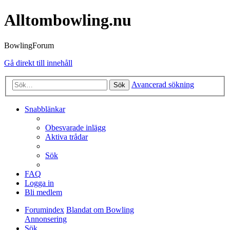
Alltombowling.nu
BowlingForum
Gå direkt till innehåll
Avancerad sökning
Sök
Snabblänkar
Obesvarade inlägg
Aktiva trådar
Sök
FAQ
Logga in
Bli medlem
Forumindex
Blandat om Bowling
Annonsering
Sök