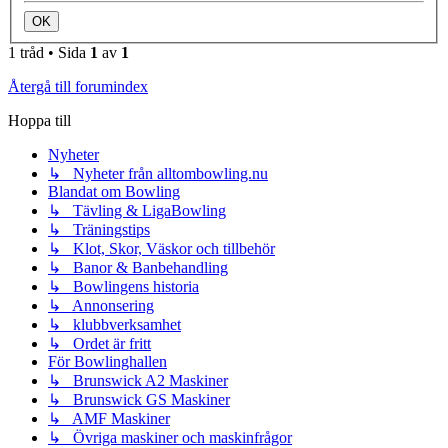
1 tråd • Sida
1
av
1
Återgå till forumindex
Hoppa till
Nyheter
↳ Nyheter från alltombowling.nu
Blandat om Bowling
↳ Tävling & LigaBowling
↳ Träningstips
↳ Klot, Skor, Väskor och tillbehör
↳ Banor & Banbehandling
↳ Bowlingens historia
↳ Annonsering
↳ klubbverksamhet
↳ Ordet är fritt
För Bowlinghallen
↳ Brunswick A2 Maskiner
↳ Brunswick GS Maskiner
↳ AMF Maskiner
↳ Övriga maskiner och maskinfrågor