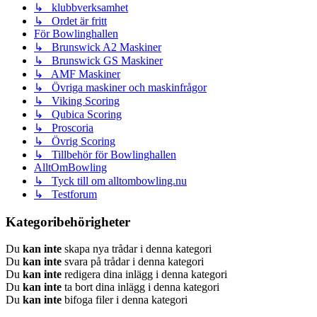
↳ klubbverksamhet
↳ Ordet är fritt
För Bowlinghallen
↳ Brunswick A2 Maskiner
↳ Brunswick GS Maskiner
↳ AMF Maskiner
↳ Övriga maskiner och maskinfrågor
↳ Viking Scoring
↳ Qubica Scoring
↳ Proscoria
↳ Övrig Scoring
↳ Tillbehör för Bowlinghallen
AlltOmBowling
↳ Tyck till om alltombowling.nu
↳ Testforum
Kategoribehörigheter
Du
kan inte
skapa nya trådar i denna kategori
Du
kan inte
svara på trådar i denna kategori
Du
kan inte
redigera dina inlägg i denna kategori
Du
kan inte
ta bort dina inlägg i denna kategori
Du
kan inte
bifoga filer i denna kategori