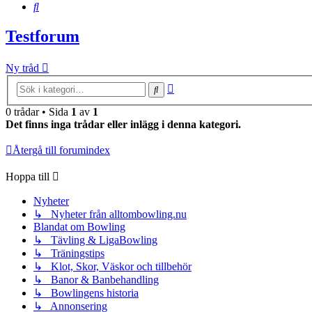
Sök
Testforum
Ny tråd
Avancerad
Sök
sökning
0 trådar • Sida
1
av
1
Det finns inga trådar eller inlägg i denna kategori.
Återgå till forumindex
Hoppa till
Nyheter
↳ Nyheter från alltombowling.nu
Blandat om Bowling
↳ Tävling & LigaBowling
↳ Träningstips
↳ Klot, Skor, Väskor och tillbehör
↳ Banor & Banbehandling
↳ Bowlingens historia
↳ Annonsering