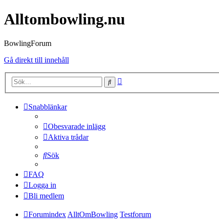
Alltombowling.nu
BowlingForum
Gå direkt till innehåll
Avancerad
Sök
sökning
Snabblänkar
Obesvarade inlägg
Aktiva trådar
Sök
FAQ
Logga in
Bli medlem
Forumindex
AlltOmBowling
Testforum