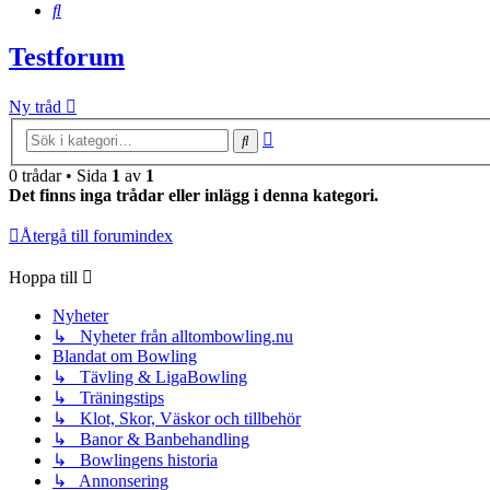
Sök
Testforum
Ny tråd
Avancerad
Sök
sökning
0 trådar • Sida
1
av
1
Det finns inga trådar eller inlägg i denna kategori.
Återgå till forumindex
Hoppa till
Nyheter
↳ Nyheter från alltombowling.nu
Blandat om Bowling
↳ Tävling & LigaBowling
↳ Träningstips
↳ Klot, Skor, Väskor och tillbehör
↳ Banor & Banbehandling
↳ Bowlingens historia
↳ Annonsering