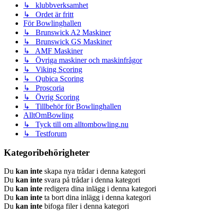
↳ klubbverksamhet
↳ Ordet är fritt
För Bowlinghallen
↳ Brunswick A2 Maskiner
↳ Brunswick GS Maskiner
↳ AMF Maskiner
↳ Övriga maskiner och maskinfrågor
↳ Viking Scoring
↳ Qubica Scoring
↳ Proscoria
↳ Övrig Scoring
↳ Tillbehör för Bowlinghallen
AlltOmBowling
↳ Tyck till om alltombowling.nu
↳ Testforum
Kategoribehörigheter
Du
kan inte
skapa nya trådar i denna kategori
Du
kan inte
svara på trådar i denna kategori
Du
kan inte
redigera dina inlägg i denna kategori
Du
kan inte
ta bort dina inlägg i denna kategori
Du
kan inte
bifoga filer i denna kategori