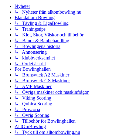
Nyheter
↳ Nyheter från alltombowling.nu
Blandat om Bowling
↳ Tävling & LigaBowling
↳ Träningstips
↳ Klot, Skor, Väskor och tillbehör
↳ Banor & Banbehandling
↳ Bowlingens historia
↳ Annonsering
↳ klubbverksamhet
↳ Ordet är fritt
För Bowlinghallen
↳ Brunswick A2 Maskiner
↳ Brunswick GS Maskiner
↳ AMF Maskiner
↳ Övriga maskiner och maskinfrågor
↳ Viking Scoring
↳ Qubica Scoring
↳ Proscoria
↳ Övrig Scoring
↳ Tillbehör för Bowlinghallen
AlltOmBowling
↳ Tyck till om alltombowling.nu