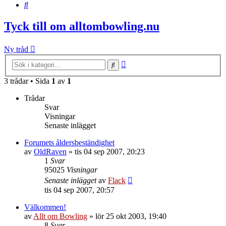
Sök
Tyck till om alltombowling.nu
Ny tråd
Avancerad
Sök
sökning
3 trådar • Sida
1
av
1
Trådar
Svar
Visningar
Senaste inlägget
Forumets åldersbeständighet
av
OldRaven
»
tis 04 sep 2007, 20:23
1
Svar
95025
Visningar
Senaste inlägget
av
Flack
tis 04 sep 2007, 20:57
Välkommen!
av
Allt om Bowling
»
lör 25 okt 2003, 19:40
8
Svar