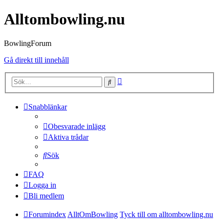
Alltombowling.nu
BowlingForum
Gå direkt till innehåll
Avancerad
Sök
sökning
Snabblänkar
Obesvarade inlägg
Aktiva trådar
Sök
FAQ
Logga in
Bli medlem
Forumindex
AlltOmBowling
Tyck till om alltombowling.nu