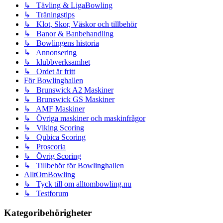
↳ Tävling & LigaBowling
↳ Träningstips
↳ Klot, Skor, Väskor och tillbehör
↳ Banor & Banbehandling
↳ Bowlingens historia
↳ Annonsering
↳ klubbverksamhet
↳ Ordet är fritt
För Bowlinghallen
↳ Brunswick A2 Maskiner
↳ Brunswick GS Maskiner
↳ AMF Maskiner
↳ Övriga maskiner och maskinfrågor
↳ Viking Scoring
↳ Qubica Scoring
↳ Proscoria
↳ Övrig Scoring
↳ Tillbehör för Bowlinghallen
AlltOmBowling
↳ Tyck till om alltombowling.nu
↳ Testforum
Kategoribehörigheter