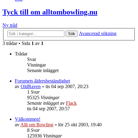
Tyck till om alltombowling.nu
Ny tråd
Avancerad sökning
Sök
3 trådar • Sida
1
av
1
Trådar
Svar
Visningar
Senaste inlägget
Forumets åldersbeständighet
av
OldRaven
»
tis 04 sep 2007, 20:23
1
Svar
95325
Visningar
Senaste inlägget
av
Flack
tis 04 sep 2007, 20:57
Välkommen!
av
Allt om Bowling
»
lör 25 okt 2003, 19:40
8
Svar
125936
Visningar