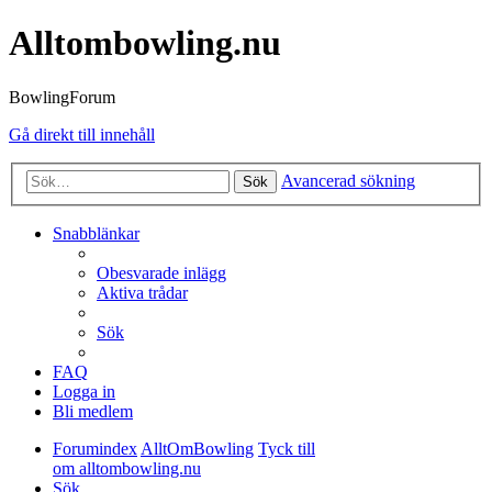
Alltombowling.nu
BowlingForum
Gå direkt till innehåll
Avancerad sökning
Sök
Snabblänkar
Obesvarade inlägg
Aktiva trådar
Sök
FAQ
Logga in
Bli medlem
Forumindex
AlltOmBowling
Tyck till
om alltombowling.nu
Sök