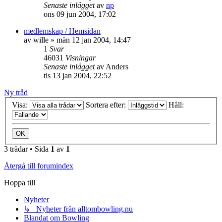
Senaste inlägget
av
np
ons 09 jun 2004, 17:02
medlemskap / Hemsidan
av
wille
»
mån 12 jan 2004, 14:47
1
Svar
46031
Visningar
Senaste inlägget
av
Anders
tis 13 jan 2004, 22:52
Ny tråd
Visa:
Sortera efter:
Håll:
3 trådar • Sida
1
av
1
Återgå till forumindex
Hoppa till
Nyheter
↳ Nyheter från alltombowling.nu
Blandat om Bowling