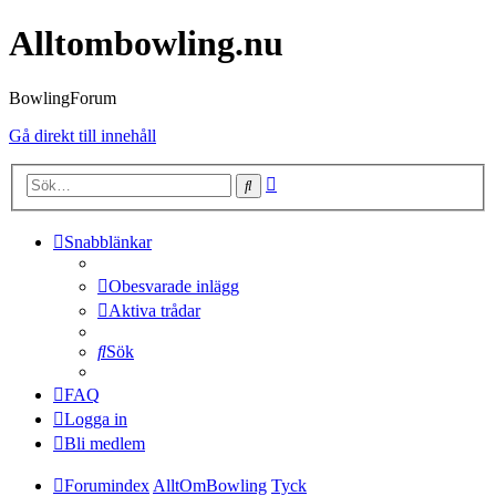
Alltombowling.nu
BowlingForum
Gå direkt till innehåll
Avancerad
Sök
sökning
Snabblänkar
Obesvarade inlägg
Aktiva trådar
Sök
FAQ
Logga in
Bli medlem
Forumindex
AlltOmBowling
Tyck