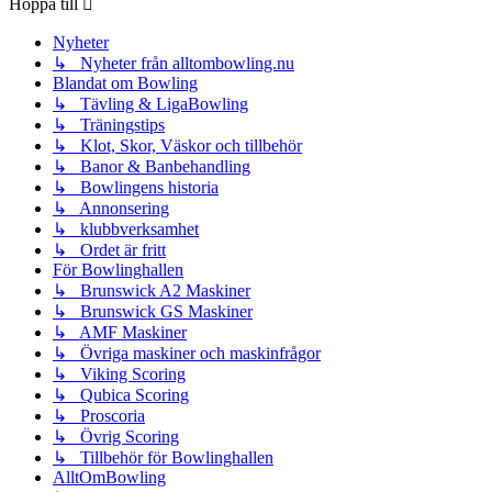
Hoppa till
Nyheter
↳ Nyheter från alltombowling.nu
Blandat om Bowling
↳ Tävling & LigaBowling
↳ Träningstips
↳ Klot, Skor, Väskor och tillbehör
↳ Banor & Banbehandling
↳ Bowlingens historia
↳ Annonsering
↳ klubbverksamhet
↳ Ordet är fritt
För Bowlinghallen
↳ Brunswick A2 Maskiner
↳ Brunswick GS Maskiner
↳ AMF Maskiner
↳ Övriga maskiner och maskinfrågor
↳ Viking Scoring
↳ Qubica Scoring
↳ Proscoria
↳ Övrig Scoring
↳ Tillbehör för Bowlinghallen
AlltOmBowling