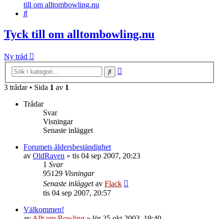
till om alltombowling.nu
Sök
Tyck till om alltombowling.nu
Ny tråd
Avancerad
Sök
sökning
3 trådar • Sida
1
av
1
Trådar
Svar
Visningar
Senaste inlägget
Forumets åldersbeständighet
av
OldRaven
»
tis 04 sep 2007, 20:23
1
Svar
95129
Visningar
Senaste inlägget
av
Flack
tis 04 sep 2007, 20:57
Välkommen!
av
Allt om Bowling
»
lör 25 okt 2003, 19:40