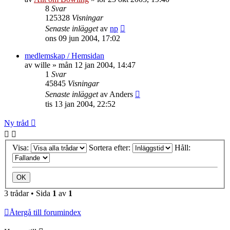
8
Svar
125328
Visningar
Senaste inlägget
av
np
ons 09 jun 2004, 17:02
medlemskap / Hemsidan
av
wille
»
mån 12 jan 2004, 14:47
1
Svar
45845
Visningar
Senaste inlägget
av
Anders
tis 13 jan 2004, 22:52
Ny tråd
Visa:
Sortera efter:
Håll:
3 trådar • Sida
1
av
1
Återgå till forumindex