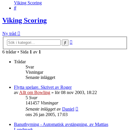
Viking Scoring
Sök
Viking Scoring
Ny tråd
Avancerad
Sök
sökning
6 trådar • Sida
1
av
1
Trådar
Svar
Visningar
Senaste inlägget
Flytta spelare. Skrivet av Roger
av
Allt om Bowling
»
lör 08 nov 2003, 18:22
5
Svar
141457
Visningar
Senaste inlägget
av
Daniel
ons 26 jan 2005, 17:03
Banuthyrning - Automatisk avstängning. av Mattias
Lundmark