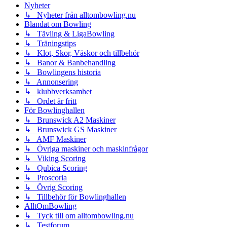
Nyheter
↳ Nyheter från alltombowling.nu
Blandat om Bowling
↳ Tävling & LigaBowling
↳ Träningstips
↳ Klot, Skor, Väskor och tillbehör
↳ Banor & Banbehandling
↳ Bowlingens historia
↳ Annonsering
↳ klubbverksamhet
↳ Ordet är fritt
För Bowlinghallen
↳ Brunswick A2 Maskiner
↳ Brunswick GS Maskiner
↳ AMF Maskiner
↳ Övriga maskiner och maskinfrågor
↳ Viking Scoring
↳ Qubica Scoring
↳ Proscoria
↳ Övrig Scoring
↳ Tillbehör för Bowlinghallen
AlltOmBowling
↳ Tyck till om alltombowling.nu
↳ Testforum