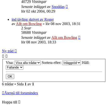
40729
Visningar
Senaste inlägget
av
Snoddas
lör 02 okt 2004, 00:29
ind tävling skrivet av Roger
av
Allt om Bowling
»
lör 08 nov 2003, 18:31
2
Svar
58688
Visningar
Senaste inlägget
av
Allt om Bowling
lör 08 nov 2003, 18:33
Ny tråd
Visa:
Sortera efter:
Håll:
6 trådar • Sida
1
av
1
Återgå till forumindex
Hoppa till