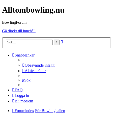
Alltombowling.nu
BowlingForum
Gå direkt till innehåll
Avancerad
Sök
sökning
Snabblänkar
Obesvarade inlägg
Aktiva trådar
Sök
FAQ
Logga in
Bli medlem
Forumindex
För Bowlinghallen