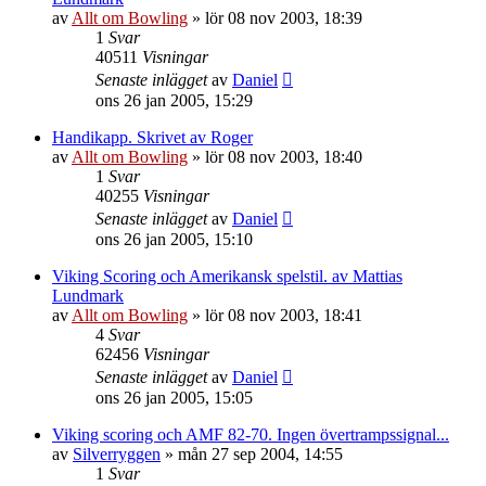
av
Allt om Bowling
»
lör 08 nov 2003, 18:39
1
Svar
40511
Visningar
Senaste inlägget
av
Daniel
ons 26 jan 2005, 15:29
Handikapp. Skrivet av Roger
av
Allt om Bowling
»
lör 08 nov 2003, 18:40
1
Svar
40255
Visningar
Senaste inlägget
av
Daniel
ons 26 jan 2005, 15:10
Viking Scoring och Amerikansk spelstil. av Mattias
Lundmark
av
Allt om Bowling
»
lör 08 nov 2003, 18:41
4
Svar
62456
Visningar
Senaste inlägget
av
Daniel
ons 26 jan 2005, 15:05
Viking scoring och AMF 82-70. Ingen övertrampssignal...
av
Silverryggen
»
mån 27 sep 2004, 14:55
1
Svar